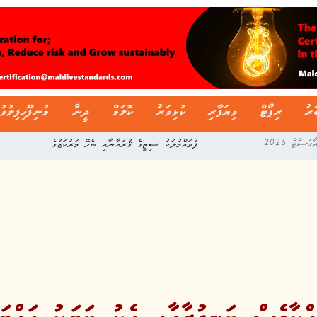
ަރު
ރިޕޯޓް
ވިޔަފާރި
ކުޅިވަރު
ކޮލަމް
ދީން
މުނިފޫހިފިލުވު
ފުވައްމުލަކު ސިޓީގެ ޤުރުއާނާއި ބެހޭ މަރުކަޒުގެ