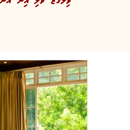
ވިލަގްޒާ ވޭލި އިން އަނެ