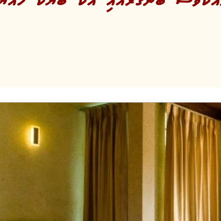
އްކާވެސް ބަނގުރާއާއި އެކު ބަޔަކު ހައްޔަރ