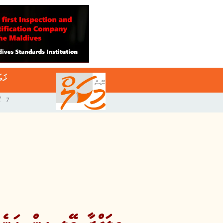
ޚަބ
7 އޯގަސްޓް 2026