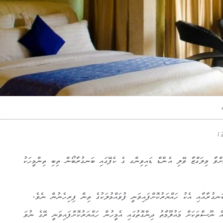
ށްވާ ވިލަގްޒާ ވޭލި އެންޑް ޑައިވިންގ ގެ ކެފޭގައި ބަނގުރާބޯން ތިބި ތިންމީހަކު
ަނގުރާއާއި އެކު ހައްޔަރުކޮށްފައިވަނީ ފުވައްމުލަކުގެ ތިން ފިރިހެނުން ނެވެ.
ް ނޫސްތަކަށް މައުލޫމާތު ދިންގޮތުގައި އެމީހުން ހައްޔަރުކޮށްފައިވަނީ ރޭގެ ނުވަ