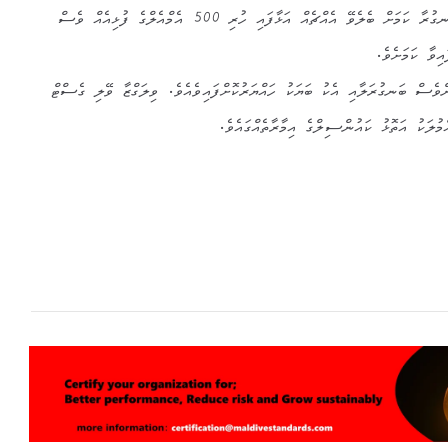
ގަޑިބައި އެހާކަންހާއިރު ކަމަށާއި ބަނގުރާ ކަމަށް ބެލެވޭ އެއްޗެއް އަޅާފައި ހުރި 500 އެމްއެލްގެ ފުޅިއެއް ވެސް
އިވާ ކަމަށެވެ.
ވެސް ބަނގުރަލާއި އެކު ބަޔަކު ހައްޔަރުކޮށްފައިވެއެވެ. ވިލަގްޒާ ވޭލި ގެސްޓް
ުލަކު އަތޮޅު ކައުންސިލްގެ އިމާރާތެއްގައެވެ.