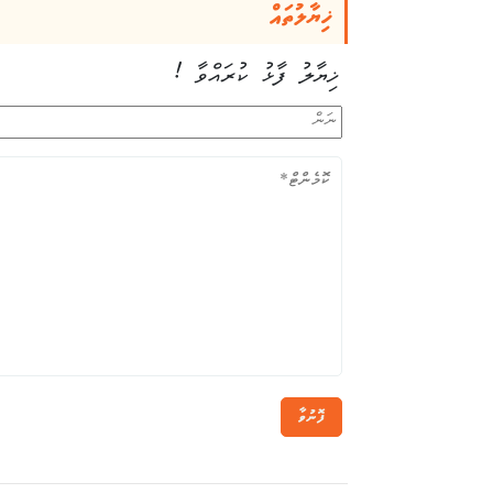
ޚިޔާލުތައް
ޚިޔާލު ފާޅު ކުރައްވާ !
ފޮނުވާ