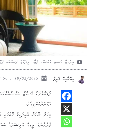
ވިލަގްޒާ ގެސްޓް ހައުސް. ފޮޓޯ: ވިލަގްޒާ ފޭސްބުކް ޕޭޖް
18/02/2015 - 12:58
އިބްރާހިމް ލަތީފް
ފުވައްމުލަކު ގެސްޓް ހައުސްއެއްކަމަ
ހައްޔަރުކޮށްފިއެވެ.
މިކަލް ނޫހަށް އެގިފައިވާ ގޮތުގައި ބ
ފުލުހުންގެ މީޑިއާ އޮފިޝަލަކު ބައެއ