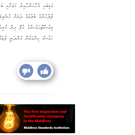
ފުލުހުންގެ ބެލުމުގެ ދަށަށް ގެނެވިފަ
މިގެސްޓްހައުސްގެ ކެފޭ އިން ކުރިން
ހައުސް ހިންގަމުން ގެންދަނީ ފުވައްމ