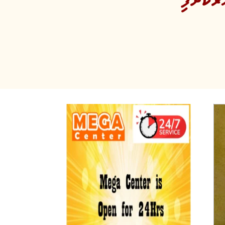
ުކޮށްފި