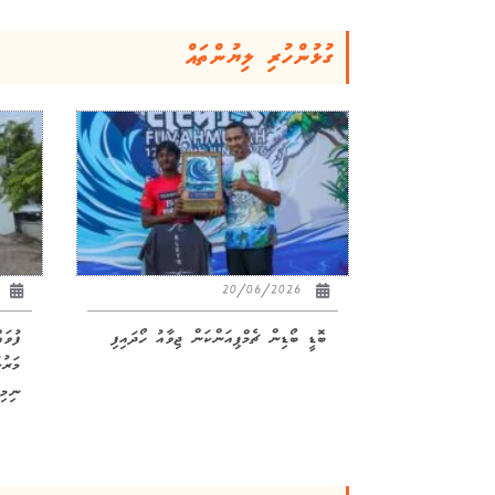
ގުޅުންހުރި ލިޔުންތައް
26
20/06/2026
ބޮޑީ ބޯޑިން ޗެމްޕިއަންކަން ޖިވާއު ހޯދައިފި
ފުވަ
ނިމިއ