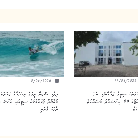
10/06/2026
11/06/20
އްމުލަކު ސިޓީގެ ޤުރުއާނާއި ބެހޭ
ދިވެހި ސާފިން ލީގުގެ މިއަހަރުގެ ފުރަތަމަ
މަރުކަޒުގެ 90 އިންސައްތަ މަސައްކަތް
މުބާރާތް ފުވައްމުލަކު ސިޓީގައި އަންނަ ބ
ްޖެ
ދުވަހު ފެށެނީ