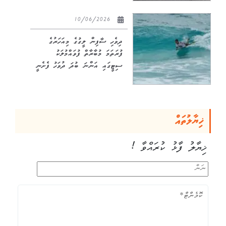
10/06/2026
ދިވެހި ސާފިން ލީގުގެ މިއަހަރުގެ
ފުރަތަމަ މުބާރާތް ފުވައްމުލަކު
ސިޓީގައި އަންނަ ބުދަ ދުވަހު ފެށެނީ
ޚިޔާލުތައް
ޚިޔާލު ފާޅު ކުރައްވާ !