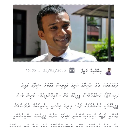
25/03/2015 - 16:05
އިބްރާހިމް ލަތީފް
ފުވައްމުލަކު މެދު ދާއިރާގެ ކުރީގެ މަޖިލިސް މެމްބަރު ޝިފާގު މުފީދު
(ހިސްޓޯ) އަނެއްކާވެސް ޕީޕީއެމް އަށް ސޮއިކޮށްފިއެވެ. ކުރިން ވެސް
ޕީޕީއެމްގައި ހުންނެވުމަށް ފަހު، މިދިޔަ ރިޔާސީ އިންތިހާބުގެ ދުވަސްވަރު
ޖުމްހޫރީ ޕާޓީއާ ގުޅިވަޑައިގެންނެވި ޝިފާގް އަލުން ޕީޕީއެމަށް ސޮއިކުރެއްވީ
މީގެ މިއަދު މުލީއާގޭގައި ބޭއްވި ރަސްމިއްޔާތެއްގަ އެވެ. އޭނާ ވަނީ ޕީޕީއެމަށް