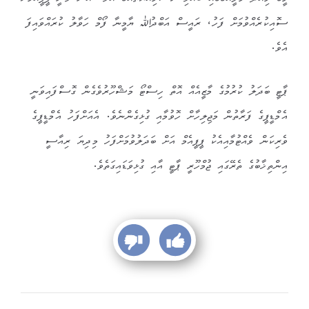
ސޮއިކުރެއްވުމަށް ފަހު، ރައީސް އަބްދުﷲ ޔާމީނާ ފޯމް ހަވާލު ކުރައްވައިފަ
އެވެ.
ޕާޓީ ބަދަލު ކުރުމުގެ މާޒީއެއް އޮތް ހިސްޓޯ މަޝްހޫރުވެގެން ގޮސްފައިވަނީ
އެމްޑީޕީގެ ފަރާތުން މަޖިލިހާށް ހޮވުމާއި ގުޅިގެންނެވެ. އެއަށްފަހު އެމްޑީޕީގެ
ވެރިކަން ވެއްޓުމާއިއެކު ޕީޕީއެމް އަށް ބަދަލުވުމަށްފަހު މިދިޔަ ރިއާސީ
އިންތިޚާބުގެ ތެރޭގައި ޖުމްހޫރީ ޕާޓީ އާއި ގުޅިވަޑައިގަތެވެ.