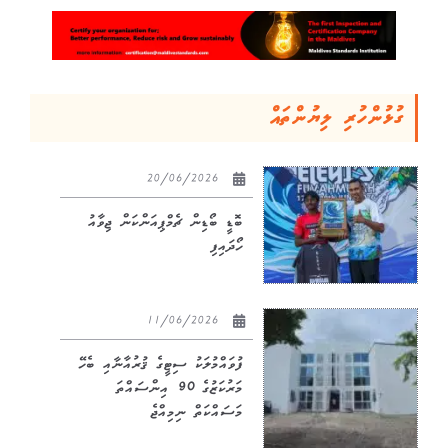
ގުޅުންހުރި ލިޔުންތައް
20/06/2026
ބޮޑީ ބޯޑިން ޗެމްޕިއަންކަން ޖިވާއު
ހޯދައިފި
11/06/2026
ފުވައްމުލަކު ސިޓީގެ ޤުރުއާނާއި ބެހޭ
މަރުކަޒުގެ 90 އިންސައްތަ
މަސައްކަތް ނިމިއްޖެ