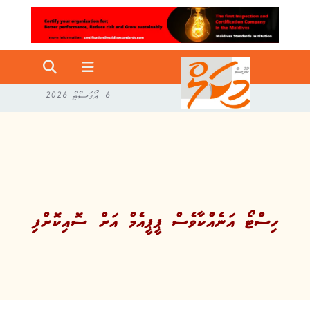
6 އޯގަސްޓް 2026
ހިސްޓޯ އަނެއްކާވެސް ޕީޕީއެމް އަށް ސޮއިކޮށްފި