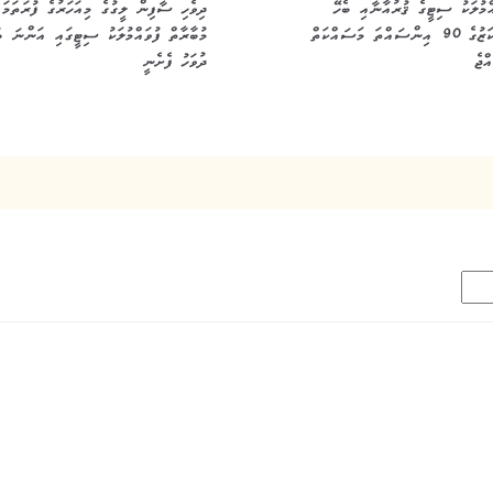
އްމުލަކު ސިޓީގެ ޤުރުއާނާއި ބެހޭ
ދިވެހި ސާފިން ލީގުގެ މިއަހަރުގެ ފުރަތަމަ
މަރުކަޒުގެ 90 އިންސައްތަ މަސައްކަތް
މުބާރާތް ފުވައްމުލަކު ސިޓީގައި އަންނަ ބ
ްޖެ
ދުވަހު ފެށެނީ