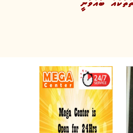
ތަކެއް ބާއްވަނީ