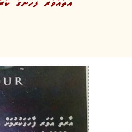
އާތުއަވަރ ފާހަނގަ ކުރު