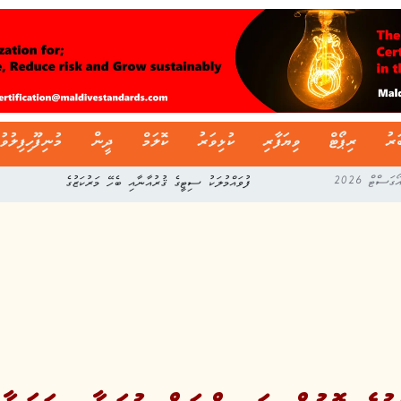
ަރު
ރިޕޯޓް
ވިޔަފާރި
ކުޅިވަރު
ކޮލަމް
ދީން
މުނިފޫހިފިލުވު
ފުވައްމުލަކު ސިޓީގެ ޤުރުއާނާއި ބެހޭ މަރުކަޒުގެ