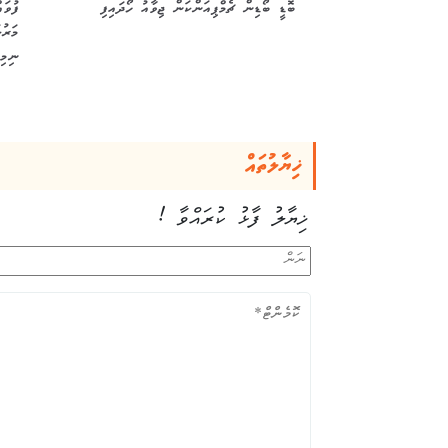
ބޮޑީ ބޯޑިން ޗެމްޕިއަންކަން ޖިވާއު ހޯދައިފި
ފުވަ
ނިމިއ
ޚިޔާލުތައް
ޚިޔާލު ފާޅު ކުރައްވާ !