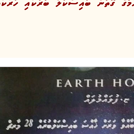
މުގެ ގޮތުން ބައިސްކަލް ބުރަކާއި ހަރަކާތް