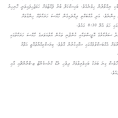
އިން 9:30 އަށް ބޮކި ނިއްވާލުން ހިމެނެއެވެ. ބައިސްކަލް ބުރު ފެއްޓުމަށް ހަމަޖެހިފައިވަނީ ހޮނިހިރު
ެފަންނު އިންނެވެ. އަދި އުއްބައްތި ދިއްލައިގެން ހާއްސަ ހަރަކާތެއް ހިންގުމަށް
ަ އެރޭ 8:30 ގައެވެ.
ިއަދު ސަރުކާރުގެ އޮފީސްތަކާއި ކުންފުނި ތަކުން އާތުއަވަރގެ ހާއްސަ ހަރަކާތުގައި
ުމަށް އެއްބަސްވުމެއްގައި ސޮއިކުރުން އޮތެވެ. މިރަސްމިއްޔާތުއޮތީ އަތޮޅު
ވީހާވެސް ގިނަ ބަޔަކު ބައިވެރިވުމަށް ދިވެހި ރެޑް ކްރެސެންޓް ޏ.ބްރާންޗާއި އާއި
ެވެ.