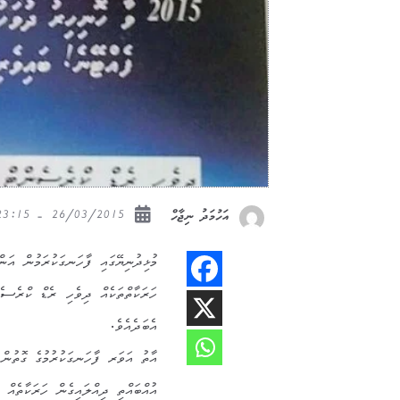
26/03/2015 - 23:15
އަހުމަދު ނިޖާހް
މުޅިދުނިޔޭގައި ފާހަނގަކުރަމުން އަނ
ހަރަކާތްތަކެއް ދިވެހި ރެޑް ކްރެސެ
އެބަދެއެވެ.
އުއްބައްތި ދިއްލައިގެން ހަރަކާތެއް