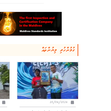
ގުޅުންހުރި ލިޔުންތައް
26
20/06/2026