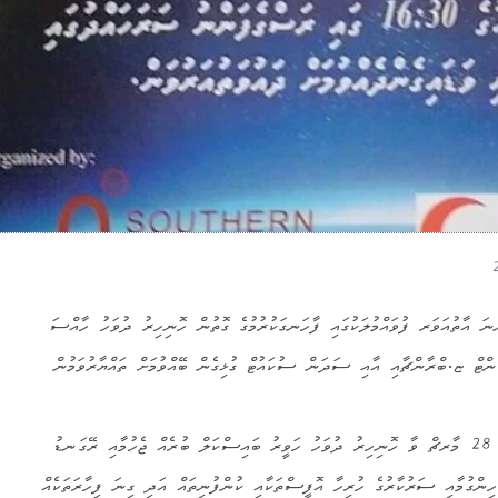
ްނަ އާތުއަވަރ ފުވައްމުލަކުގައި ފާހަނގަކުރުމުގެ ގޮތުން ހޮނިހިރު ދުވަހު ހާއްސަ
ންޓް ޏ.ބްރާންޗާއި އާއި ސަދަން ސުކައުޓް ގުޅިގެން ބޭއްވުމަށް ތައްޔާރުވަމުން
އާތު އަވަރ ފާހަނގަކުރުމުގެ ގޮތުން 28 މާރޗް ވާ ހޮނިހިރު ދުވަހު ހަވީރު ބައިސްކަލް ބުރެއް ޖެހުމާއި ރޭގަނޑު
 ހިންގުމާއި ސަރުކާރުގެ ހުރިހާ އޮފީސްތަކާއި ކުންފުނިތައް އަދި ގިނަ ފިހާރަތަކެއް