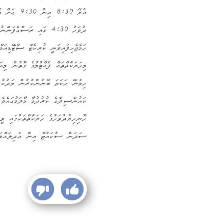
އެރޭ 8:30 
ދުވަހު 4:30 ގައި ރަސްގ
ހަމެޖެހިފައިވަނީ ކުރިކެޓް ސްޓޭޑިއަމްގައި ހަމ
މިހަރަކާތްތައް ފެއްޓުމުގެ ގޮތުން މ
ހިމެނޭ ހަކަތަ ބޭނުންކުރުން މަދުކުރ
ކައުންސިލްގެ ކުރުދުމާ މާލަމުގައެވެ.
ހޮނިހިރުދުވަހުގެ ހަރަކާތްތަކުގައި 
ސަދަން ސުކައުޓް އިން އެދިލައްވައ