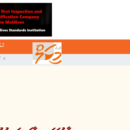
ޚަބ
6 އޯގަސްޓް 2026