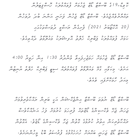
ކޮވިޑް-19ގެ ބޫސްޓާ ޑޯޒް ޖެހުމަށް ފުވައްމުލަކު ހޮސްޕިޓަލުން
ތައްޔާރުވެއްޖެއެވެ. ބޫސްޓާ ޑޯޒް ޖެހުން ފަށަނީ އަންނަ ބުދަ ދުވަހުން
(20 އޮކްޓޯބަރު 2021) ފެށިގެން ރަސްމީ ދުވަސްތަކުގައި
ކަމަށް ފުވައްމުލަކު ޕަބްލިކް ހެލްތު އޮފޝަަލަކު މައުލޫމާތު ދެއްވިއެވެ.
ބޫސްޓާ ޑޯޒް ޖެހުމަށް ހަމަޖެހިފައިވާ މެންދުރު 1:30 އިން ހަވީރު 4:00
އަށެވެ. މިކަމާއި ގުޅޭ މައުލޫމާތު ފުވައްމުލަައް ސިޓީ ޕަބްލިކް ހެލްތު ޔުނިޓުން
މިއަދު ހާމަކޮށްފައި ވެއެވެ.
ބޫސްޓާ ޑޯޒް ނުވަތަ ބޫސްޓާ އިންޖެކްޝަން އަކީ ބަލިން ރައްކާތެރިވުމަށް
ޖަހަން ޖެހޭ ވެކްސިންގެ ޑޯޒްތައް ފުރިހަމަ ކުރުމަށް ފަހު އަނެއްކާވެސް
ރައްކާތެރިކަން އިތުރު ކުރުމުގެ ގޮތުން ޖަހާ ވެކްސިންގެ ޑޯޒެވެ. އެގޮތުން
ބޫސްޓާ ޑޯޒް ޖަހަނީ ބައްޔަށް ހުށަހެޅުމުގެ ފުރުސަތު ބޮޑު މީހުންނަށެވެ.