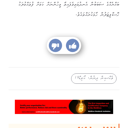
ބައްޔެއްގެ ސަބަބުން އެނދުމަތިވެފައިވާ މީހުންނަށް ކަމަށް ފުވައްމުލަކު
ހޮސްޕިޓަލުން ހާމަކުރައްވައެވެ.
ވެކްސިން ދިނުން، ކޯވިޑް19