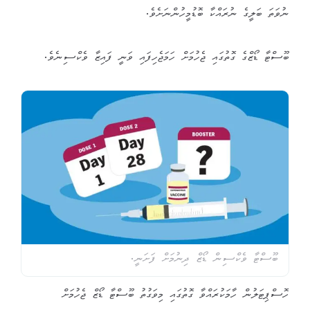
ނުވަތަ ބަލީގެ ނުރައްކާ ބޮޑުމީހުންނަށެވެ.
ބޫސްޓާ ޑޯޒްގެ ގޮތުގައި ޖެހުމަށް ހަމަޖެހިފައި ވަނީ ފައިޒާ ވެކްސިނެވެ.
ބޫސްޓާ ވެކްސިން ޑޯޒް ދިނުމަށް ފަށަނީ.
ހޮސްޕިޓަލުން ހާމަކުރައްވާ ގޮތުގައި މިވަގުތު ބޫސްޓާ ޑޯޒް ޖެހުމަށް