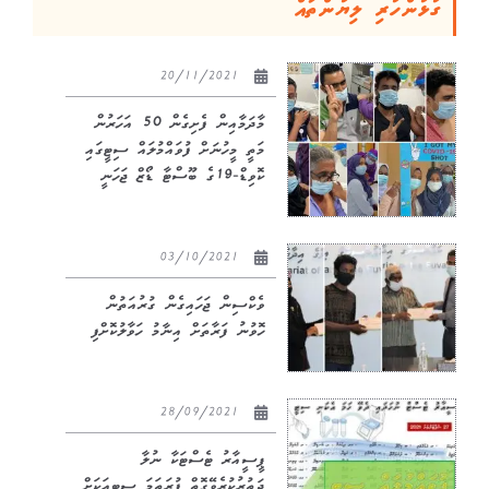
ގުޅުންހުރި ލިޔުންތައް
20/11/2021
މާދަމާއިން ފެށިގެން 50 އަހަރުން
މަތީ މީހުނަށް ފުވައްމުލައް ސިޓީގައި
ކޮވިޑް-19ގެ ބޫސްޓާ ޑޯޒް ޖަހަނީ
03/10/2021
ވެކްސިން ޖަހައިގެން ގުރުއަތުން
ހޮވުނު ފަރާތަށް އިނާމު ހަވާލުކޮށްފި
28/09/2021
ޕީސީއާރު ޓެސްޓަކާ ނުލާ
ދަތުރުކުރެވޭގޮތް ފުރަތަމަ ސިޓީއަކަށް