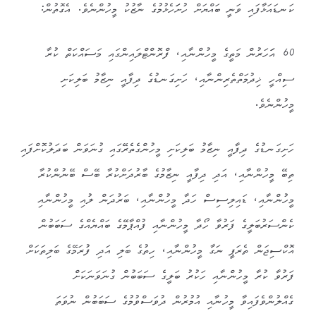
ކަނޑައަޅާފައި ވަނީ ބައްޔަށް ހުށަަހެޅުމުގެ ނާޒުކު މީހުންނެވެ. އެގޮތުން:
60 އަަހަރުން މަތީގެ މީހުންނާއި، ފްރޮންޓްލައިންގައި މަސައްކަތް ކުރާ
ސިއްހީ ޚިދުމަތްތެރިންނާއި، ހަށިގަނޑުގެ ދިފާއީ ނިޒާމު ބަލިކަށި
މީހުންނެވެ.
ހަށިގަނޑުގެ ދިފާއީ ނިޒާމު ބަލިކަށި މީހުންގެތެރޭގައި ގުނަވަން ބަދަލުކޮށްފައި
ތިބޭ މީހުންނާއި، އަދި ދިފާއީ ނިޒާމުގެ ބާރުދަށްކުރާ ބޭސް ބޭނުންކުރާ
މީހުންނާއި، ޑައިލިސިސް ހަދާ މީހުންނާއި، ބަރުދަން ލުއި މީހުންނާއި
ކެންސަރުބަލީގެ ފަރުވާ ހޯދާ މީހުންނާއި ފުއްޕާމޭގެ ބައްޔެއްގެ ސަބަބުން
އޮކްސިޖަން ތެރަޕީ ނަގާ މީހުންނާއި، ހިތުގެ ބަލި އަދި ފުރަމޭގެ ބަލިތަކަށް
ފަރުވާ ކުރާ މީހުންނާއި ހަކުރު ބަލީގެ ސަބަބުން ގުނަވަނަކަށް
ގެއްލުންވެފައިވާ މީހުނާއި އުމުރުން ދުވަސްވުމުގެ ސަބަބުން ނުވަތަ