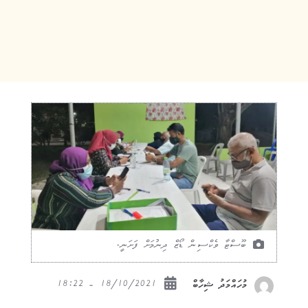
ބޫސްޓާ ވެކްސިން ޑޯޒް ދިނުމަށް ފަށަނީ.
18/10/2021 - 18:22
މުހައްމަދު ޝިހާބް