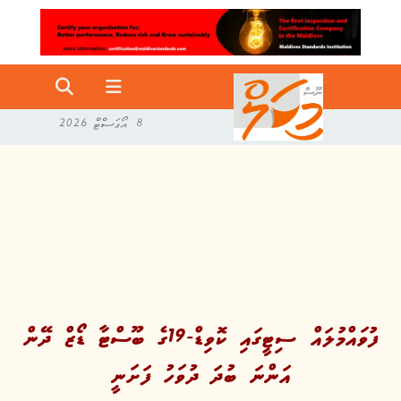
8 އޯގަސްޓް 2026
ފުވައްމުލައް ސިޓީގައި ކޮވިޑް-19ގެ ބޫސްޓާ ޑޯޒް ދޭން
އަންނަ ބުދަ ދުވަހު ފަށަނީ