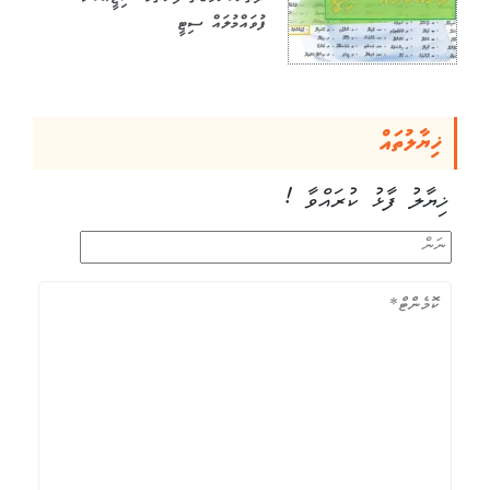
ފުވައްމުލައް ސިޓީ
ޚިޔާލުތައް
ޚިޔާލު ފާޅު ކުރައްވާ !