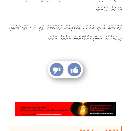
އެއްވަރު ވެގެނެވެ.
ފުލުހުންގެ އަހަރީ ދުވަހާއި ގުޅުވައިގެން ފުވައްމުލަކު ޕޮލިސް ސްޓޭޝަނުގައި
ދިދަނެގުމުގެ ރަސްމިއްޔާތެއްވެސް އެދުވަހު އޮތެވެ.