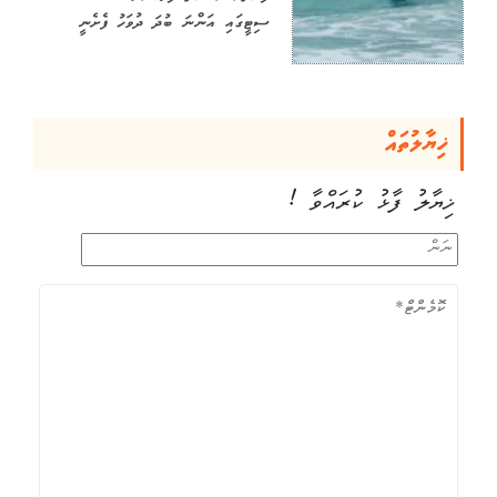
ސިޓީގައި އަންނަ ބުދަ ދުވަހު ފެށެނީ
ޚިޔާލުތައް
ޚިޔާލު ފާޅު ކުރައްވާ !