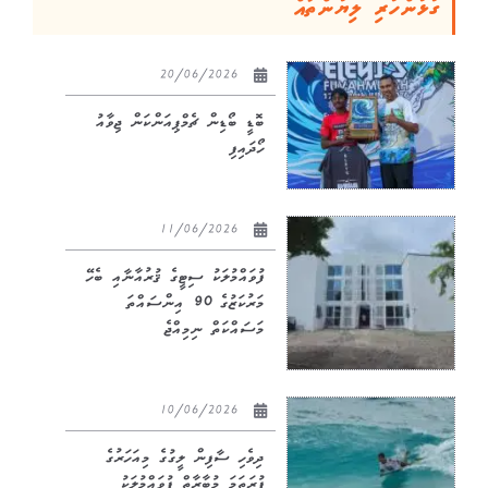
ގުޅުންހުރި ލިޔުންތައް
20/06/2026
ބޮޑީ ބޯޑިން ޗެމްޕިއަންކަން ޖިވާއު
ހޯދައިފި
11/06/2026
ފުވައްމުލަކު ސިޓީގެ ޤުރުއާނާއި ބެހޭ
މަރުކަޒުގެ 90 އިންސައްތަ
މަސައްކަތް ނިމިއްޖެ
10/06/2026
ދިވެހި ސާފިން ލީގުގެ މިއަހަރުގެ
ފުރަތަމަ މުބާރާތް ފުވައްމުލަކު