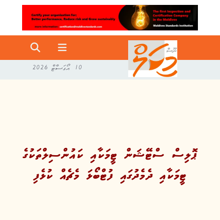
10 އޯގަސްޓް 2026
ޕޮލިސް ސްޓޭޝަން ޓީމަކާއި ކައުންސިލްތަކުގެ
ޓީމަކާއި ދެމެދުގައި ފުޓްބޯޅަ މެޗެއް ކުޅެފި