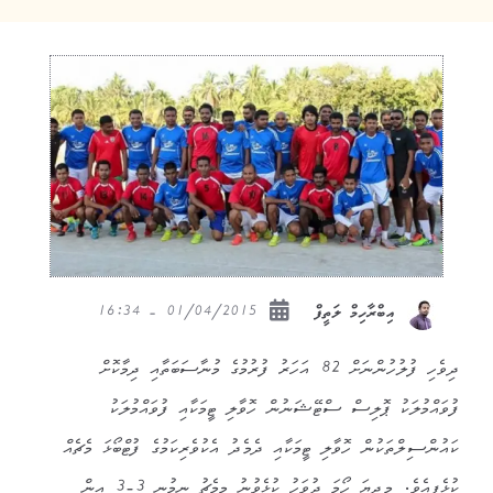
01/04/2015 - 16:34
އިބްރާހިމް ލަތީފް
ދިވެހި ފުލުހުންނަށް 82 އަހަރު ފުރުމުގެ މުނާސަބަތާއި ދިމާކޮށް
ފުވައްމުލަކު ޕޮލިސް ސްޓޭޝަނުން ހޮވާލި ޓީމަކާއި ފުވައްމުލަކު
ކައުންސިލްތަކުން ހޮވާލި ޓީމަކާއި ދެމެދު އެކުވެރިކަމުގެ ފުޓްބޯޅަ މެޗެއް
ކުޅެފިއެވެ. މިދިޔަ ހޯމަ ދުވަހު ކުޅެވުނު މިމެޗު ނިމުނީ 3-3 އިން