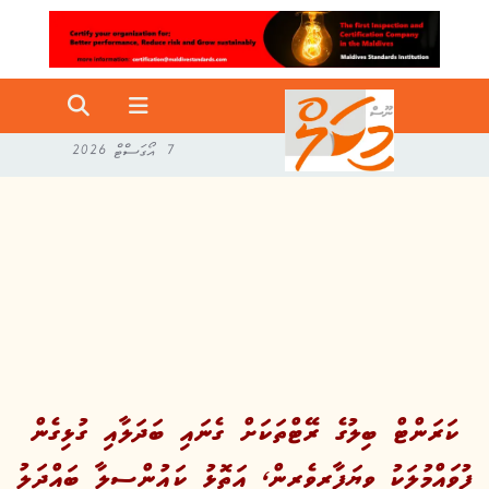
7 އޯގަސްޓް 2026
ކަރަންޓް ބިލުގެ ރޭޓްތަކަށް ގެނައި ބަދަލާއި ގުޅިގެން
ފުވައްމުލަކު ވިޔަފާރިވެރިން، އަތޮޅު ކައުންސިލާ ބައްދަލު