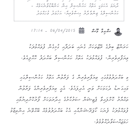
ދާނަމަ އެކަމަކީ އަތޮޅު ކައުންސިލް އިން ކަންބޮޑުވާނެކަމެއް -
ކައުންސިލްގެ ޒިންމާދާރު އިސްވެރިޔާ، އަހުމަދު މުހައްމަދު
06/04/2015 - 17:14
ސާއިމް މޫސާ
ކަރަންޓް ބިލުގެ ރޭޓްތަކަށް ގެނައި ބަދަލާއި ގުޅިގެން ފުވައްމުލަކު
ވިޔަފާރިވެރިން، ފުވައްމުލަކު އަތޮޅު ކައުންސިލާ ބައްދަލު ކޮއްފިއެވެ.
މި ބައްދަލުވުމުގައި ވިޔަފާރިވެރިން ގެ ފަރާތުން އަތޮޅު ކައުންސިލްގައި
މައިގަނޑު ދެކަމަކަށް ވަނީ އެދިފައެވެ. އެއީ ވިޔަފާރިވެރިންގެ ފަރާތުން
ތައްޔާރު ކޮށްފައިވާ ޕެޓިޝަން ސަރުކާރުގެ އިދާރަތަކަށް ފޯރުކޮށްދިނުމާއި
ފުވައްމުލަކު ފެނަކަ ކޯޕަރޭޝަންއާއި އެކު ބައްދަލުވުމެއް ބޭއްވޭނެ އިންތިޒާމު
ހަމަޖައްސަވާދެއްވުމެވެ.