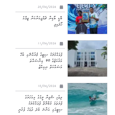
20/06/2026
ބޮޑީ ބޯޑިން ޗެމްޕިއަންކަން ޖިވާއު
ހޯދައިފި
11/06/2026
ފުވައްމުލަކު ސިޓީގެ ޤުރުއާނާއި ބެހޭ
މަރުކަޒުގެ 90 އިންސައްތަ
މަސައްކަތް ނިމިއްޖެ
10/06/2026
ދިވެހި ސާފިން ލީގުގެ މިއަހަރުގެ
ފުރަތަމަ މުބާރާތް ފުވައްމުލަކު
ސިޓީގައި އަންނަ ބުދަ ދުވަހު ފެށެނީ