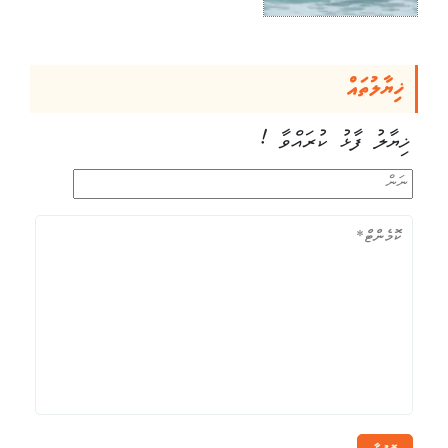
ޚިޔާލުތައް
ޚިޔާލު ފާޅު ކުރައްވާ !