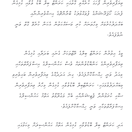
ވިޔަފާރިވެރިން ފާހަގަ ކުރެއްވި ގޮތުގައި ކަރަންޓް ބިލް ބޮޑު ވުމާއި ގުޅިގެން
ފެނަކަ ކޯޕަރޭޝަންގެ ފުވައްމުލަކު ބްރާންޗްގެ އިސްވެރިންނާއި
ބައްދަލުކުރުމަށް މިހާތަނަށް ކުރި މަސައްކަތުން އެކަން ކުރެވޭ ގޮތް ވަނީ
ނުވެފައެވެ.
މީގެ އިތުރުން ކަރަންޓް ބިލްގެ ރޭޓްތަކަށް ގެނައި ބަދަލާއި ގުޅިގެން
ވިޔަފާރިވެރިންގެ ކަންބޮޑުވުންތައް ވެސް ކައުންސިލްގެ އިސްފަރާތްތަކާއި
މިއަދު ވަނީ ހިއްސާކޮށްފައެވެ. ގިނަ އަދަދެއްގެ ވިޔަފާރިވެރިން ބައިވެރިވި
މިބައްދަލުވުމަގައި، ކަރަންޓްބިލް ބޮޑުވުމާއި ގުޅިގެން މިހާރު ވިޔަފާރިވެރިން
ސޮއި ކުރަމުންދާ ޕެޓިޝަންއާއި ބެހޭ މަޢުލޫމާތު އަތޮޅު ކައުންސިލްގެ
އިސްފަރާތްތަކާއި ވަނީ ހިއްސާކޮށްފައެވެ.
އަދި ކަރަންޓް ބިލް ބޮޑުވުމާއި ގުޅިގެން އަތޮޅު ކައުންސިލަށް މިކަމުގައި