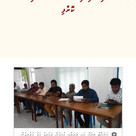
ކޮށްފި
ކަރަންޓް ބިލަށް އައި ބަދަލާއި ގުޅިގެން ތަކެތީގެ އަގު އުފުލިގެން