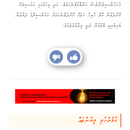
އެކައުންސިލުންވެސް ކަންބޮޑުވާނެކަމެވެ. އަދި މިކަމުގައި ކައުސިލަށް
ކޮށްދެވެން އޮތް ހުރިހާ ކަމެއް ކޮށްދެވާނެކަމަށް ކައުންސިލްގެ ފަރާތުން
ބައިވެރިވި ބޭފުޅުން ވަނީ ވިދާޅުވެފައެވެ.
ގުޅުންހުރި ލިޔުންތައް