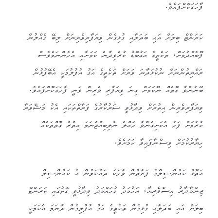
ފާހަގަކޮށްފައެވެ.
ކަރަންޓް ބިލަށް އައި ބަދަލާއި ގުޅިގެން ވިޔަފާރިވެރިނަށް ލިބޭ ގެއްލުން
ފޫބެއްދުމަށް، ތަކެތީގެ އަގުބޮޑު ކުރެވިދާނެ ކަމަށާއި އެހެންނަމެވެސް
ރައްޔިތުންނަށް ނުކުޅަދާނަ ވަރަށް ތަކެތީގެ އަގު އުފުލުމަކީ އެބޭފުޅުން
ބޭނުންވާ ގޮތެއް ނޫކަމަށް ގިނަ ވިޔަފާރި ވެރިން ވަނީ ފާހަގަކޮށްފައެވެ.
ވިޔަފާރިވެރިން އިތުރަށް ވިދާޅުވީ ސަރުކާރުގެ ފަރާތްތަކައި އެކު މަޝްވަރާ
ކުރުމަށް ފަހު އެކަށިގެންވާ ހައްލެ ނުލިބިއްޖެނަމަ އިތުރު ގޮތްތަކެއް
ހިޔާރުކުމަށް ވިސްނާފައިވާ ކަމަށެވެ.
އަތޮޅު ކައުންސިލްގެ ފަރާތުން ވާހަކަ ދައްކަވުން އެ ކައުންސިލް
ޒިންމާދާރު އިސްވެރިޔާ، އަހުމަދު މުހައްމަދު ވިދާޅުވީ ގޮތުގައި ކަރަންޓް
ބިލަށް އައި ބަދަލާއި ގުޅިގެން ތަކެތީގެ އަގު އުފުލިގެން ދާނަމަ އެކަމަކީ