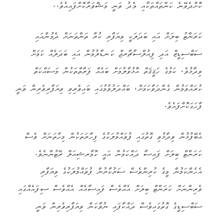
ކޮށްދެވޭނެ ކަންތައްތަކާއި މެދު ވަނީ މަޝްވަރާކޮށްފައިއެވެ..
ކަރަންޓު ބިލަށް އައި ބަދަލަކީ ވިޔަފާރި ކުރާ ތަންތަނަށް ދެމުންއައި
ސަބްސިޑީޒް އަދި ފިއުލްސާޗާރޖް ކަނޑާލުމުން އައި ބަދަލެއް ކަމަށް
ވިދާޅުވެ، ކަމުގެ ހަޤީޤަތް އޮޅުވާލުމަށް ބައެއް ފަރާތްތަކުން މަސައްކަތް
ކުރައްވަމުން ގެންދަވާކަމަށް، ބައްދަލުވުމުގައި ބައިވެރިވި ވިޔަފާރިވެރިން ވަނީ
ފާހަގަކޮށްފައެވެ.
އެބޭފުޅުން ވިދާޅުވި ގޮތުގައި ފުވައްމުލަކުގެ ފިހާރަތަކުން މިހާތަނަށް ވެސް
ކަރަންޓް ބިލަށް ފައިސާ ދައްކަމުން އައީ ކޮމާރޝިއަލް ރޭޓުންނެވެ.
އެހެންކަމުން މީގެ ކުރިންވެސް ސަރުކާރުން ފުވައްމުލަކުގެ ވިޔަފާރި
ވެރިންނަށް ކަރަންޓް ބިލަށް އެއްވެސް ފައިސާއެއް އެއްވެސް ސިފައެއްގައި
ސަބްސިޑީގެ ގޮތުގައިވެސް ދައްކާފައި ނުވާކަން ވިޔަފާރިވެރިން ވަނީ