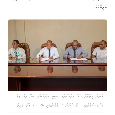
ރުފިޔާއެވެ.
އަލަށް އިމާރާތް ކުރާ ފުވައްމުލައް ސިޓީ ގުރުއާނާއި ބެހޭ މަރުކަޒުގެ
އެއްބަސްވުމުގައި ސޮއިކުރުން 5 ފެބްރުއަރީ 2020، ފޮޓޯ ފައިލް