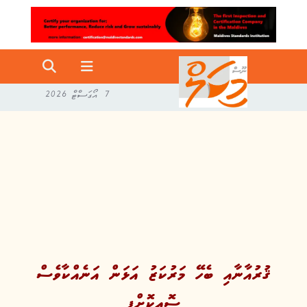
7 އޯގަސްޓް 2026
ޤުރުއާނާއި ބެހޭ މަރުކަޒު އަޅަން އަނެއްކާވެސް
ސޮއިކޮށްފި