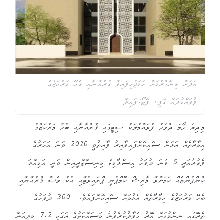
އަލަށް ބިނާކުރުމަށް ހަމަޖެހިފައިވާ ގުރުއާނާއި ބެހޭ މަރުކަޒުގެ
ފުވައްމުލައް ގޮފި، ފޮޓޯ:ފައިލް
މިދިޔަ ހޯމަ ދުވަހު ފުވައްމުލަކު ސިޓީގައި ޤުރުއާނާއި ބެހޭ މަރުކަޒުގެ
އިމާރާތެއް އަޅަން ސޮއިކޮށްފައިވާއިރު ފާއިތުވީ 2020 ވަނަ އަހަރުގެ
ފެބުރުއަރީ 5 ވަނަ ދުވަހު އިސްލާމިކް މިނިސްޓްރީއިން ވަނީ އަމިއްލަ
ކުންފުންޏެއް ކަމަށްވާ މާރިޝް ކޮމްޕެނީ ޕްރައިވެޓާއި އެކު ވެސް ޤުރުއާނާއި
ބެހޭ މަރުކަޒުގެ އިމާރާތެއް އެޅުމަށް ސޮއިކޮށްފައެވެ. 300 ދުވަހުގެ
ތެރޭގައި ނިންމުމަށް އޭރު ހަވާލުކުރެވުނު މަސައްކަތުގެ އަގަކީ 7.2 މިލިއަން