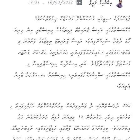
16/03/2022 - 17:31
އިބްރާހިމް ލަތީފް
ފުވައްމުލައް ސިޓީގައި ޤުރުއާނާބެހޭ މަރުކަޒެއް ޢިމާރާތްކުރުމުގެ
އެއްބަސްވުމުގައި ރައިސާ ޕްރައިވެޓް ލިމިޓަޑާއެކު މިނިސްޓްރީ އިން މިދިޔަ
ހޯމަ ދުވަހު ސޮއިކޮށްފިއެވެ. ރައިސާ ޕްރައިވެޓް ލިމިޓެޑްގެ ފަރާތުން މި
އެއްބަސްވުމުގައި ސޮއިކުރައްވާފައިވަނީ އެކުންފުނީގެ އެޗް.އާރް މެނޭޖަރ
މުސްޠަފާ މުޙައްމަދުފުޅެވެ. އަދި އިސްލާމިކް މިނިސްޓްރީއިން މި
އެއްބަސްވުމުގައި ސޮއިކުރައްވާފައިވަނީ، މިނިސްޓަރު ޑރ.އަޙްމަދު ޒާހިރު
ޢަލީއެވެ.
365 ދުވަސްތެރޭގައި ދެ ފަންގިފިލާއަށް ޢިމާރާތްކުރާގޮތަށް ހަމަޖެހިފައިވާ މި
މަރުކަޒަކީ ދިވެހި ދައުލަތުން 12 މިލިއަން ރުފިޔާ ޚަރަދުކޮށްގެން ހަދާ
ޢިމާރާތެކެވެ. މިޢިމާރާތުގެ ގްރައުންޑް ފްލޯގައި އޮޑިޓޯރިމަކާއި، ލައިބްރަރީއެއް