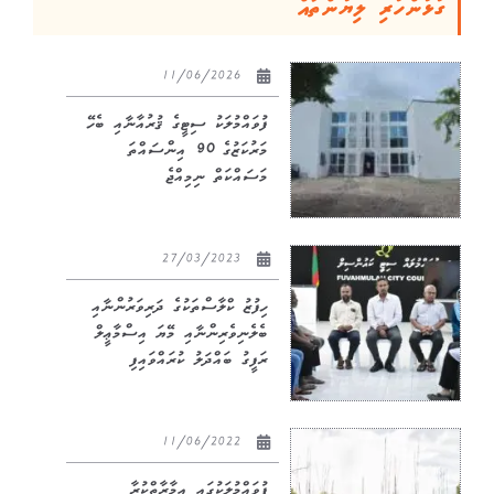
ގުޅުންހުރި ލިޔުންތައް
11/06/2026
ފުވައްމުލަކު ސިޓީގެ ޤުރުއާނާއި ބެހޭ
މަރުކަޒުގެ 90 އިންސައްތަ
މަސައްކަތް ނިމިއްޖެ
27/03/2023
ހިފުޒު ކްލާސްތަކުގެ ދަރިވަރުންނާއި
ބެލެނިވެރިންނާއި މޭޔަ އިސްމާޢީލް
ރަފީގު ބައްދަލު ކުރައްވައިފި
11/06/2022
ފުވައްމުލަކުގައި އިމާރާތްކުރާ