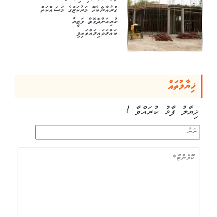
ގުރުއާނާބެހޭ މަރުކަޒުގެ މަސައްކަތް
ކުރިއަށްދާގޮތް ވަޒީރު
ބައްލަވައިލައްވައިފި
ޚިޔާލުތައް
ޚިޔާލު ފާޅު ކުރައްވާ !