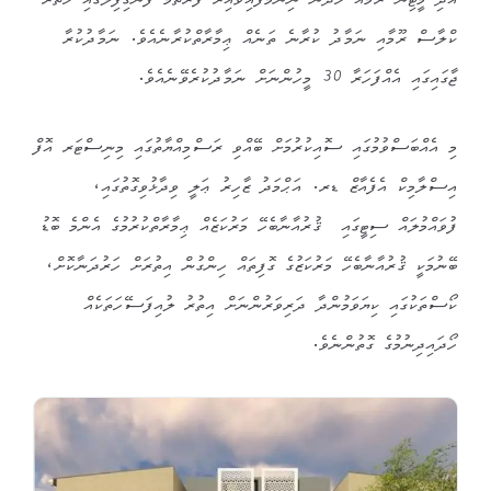
އަދި މީޓިން ރޫމެއް ހަދަން ނިންމާފައިވާއިރު ފުރަތަމަ ފަންގިފިލާގައި ހަތަރު
ކްލާސް ރޫމާއި ނަމާދު ކުރާނެ ތަނެއް ޢިމާރާތްކުރާނެއެވެ. ނަމާދުކުރާ
ޖާގައިގައި އެއްފަހަރާ 30 މީހުންނަށް ނަމާދުކުރެވޭނެއެވެ.
މި އެއްބަސްވުމުގައި ސޮއިކުރުމަށް ބޭއްވި ރަސްމިއްޔާތުގައި މިނިސްޓަރ އޮފް
އިސްލާމިކް އެފެއާޒް ޑރ. އަޙްމަދު ޒާހިރު ޢަލީ ވިދާޅުވިގޮތުގައި،
ފުވައްމުލައް ސިޓީގައި ޤުރުއާނާބެހޭ މަރުކަޒެއް ޢިމާރާތްކުރުމުގެ އެންމެ ބޮޑު
ބޭނުމަކީ ޤުރުއާނާބެހޭ މަރުކަޒުގެ ގޮފިތައް ހިންގުން އިތުރަށް ހަރުދަނާކޮށް،
ކޯސްތަކުގައި ކިޔަވަމުންދާ ދަރިވަރުންނަށް އިތުރު ލުއިފަސޭހަތަކެއް
ހޯދައިދިނުމުގެ ގޮތުންނެވެ.