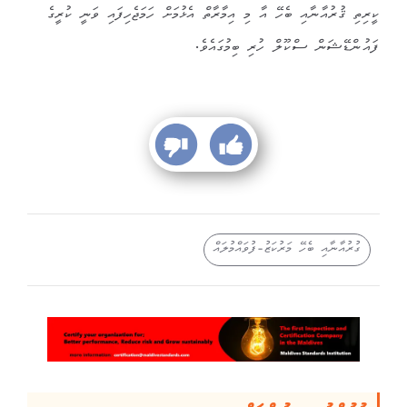
ކީރިތި ޤުރުއާނާއި ބެހޭ އާ މި އިމާރާތް އެޅުމަށް ހަމަޖެހިފައި ވަނީ ކުރީގެ
ފައުންޑޭޝަން ސްކޫލް ހުރި ބިމުގައެވެ.
ގުރުއާނާއި ބެހޭ މަރުކަޒު-ފުވައްމުލައް