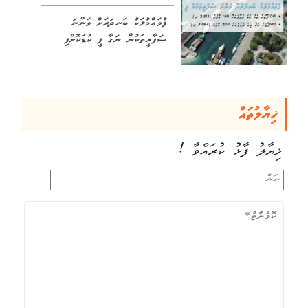
ފުވައްމުލަކު ބަނދަރަށް ވަންނަ
ސަފާރީތަކުން ނަގާ ފީ ކުޑަކޮށްފި
ޚިޔާލުތައް
ޚިޔާލު ފާޅު ކުރައްވާ !