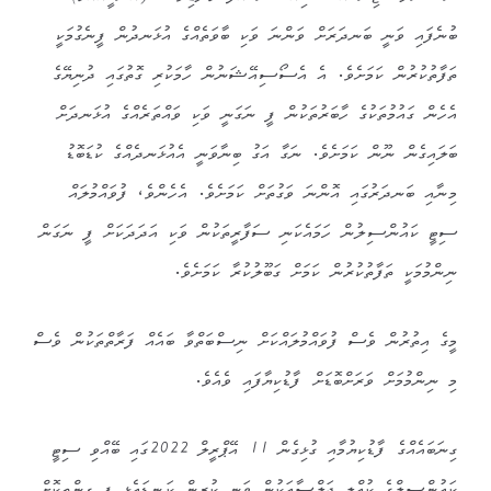
ބުނެފައި ވަނީ ބަނދަރަށް ވަންނަ ވަކި ބާވަތެއްގެ އުޅަނދުން ފީނެގުމަކީ
ތަފާތުކުރުން ކަމަށެވެ. އެ އެސޯސިއޭޝަނުން ހާމަކުރި ގޮތުގައި ދުނިޔޭގެ
އެހެން ގައުމުތަކުގެ ހާބަރުތަކުން ފީ ނަގަނީ ވަކި ވައްތަރެއްގެ އުޅަނދަށް
ބަލައިގެން ނޫން ކަމަށެވެ. ނަގާ އަގު ބިނާވަނީ އެއުޅަނދެއްގެ ކުޑަބޮޑު
މިނާއި ބަނދަރުގައި އޮންނަ ވަގުތަށް ކަމަށެވެ. އެހެންވެ، ފުވައްމުލައް
ސިޓީ ކައުންސިލުން ހަމައެކަނި ސަފާރީތަކުން ވަކި އަދަދަކަށް ފީ ނަގަން
ނިންމުމަކީ ތަފާތުކުރުން ކަމަށް ގަބޫލުކުރާ ކަމަށެވެ.
މީގެ އިތުރުން ވެސް ފުވައްމުލައްކަށް ނިސްބަތްވާ ބައެއް ފަރާތްތަކުން ވެސް
މި ނިންމުމަށް ވަރަށްބޮޑަށް ފާޑުކިޔާފައި ވެއެވެ.
ގިނަބައެއްގެ ފާޑުކިޔުމާއި ގުޅިގެން 11 އޭޕްރީލް 2022ގައި ބޭއްވި ސިޓީ