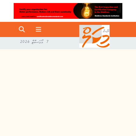
7 އޯގަސްޓް 2026