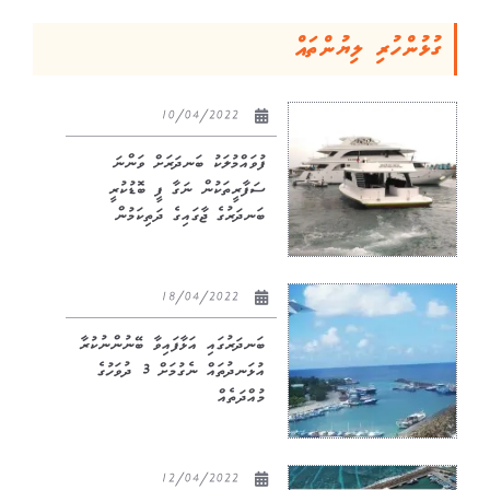
ގުޅުންހުރި ލިޔުންތައް
10/04/2022
ފުވައްމުލަކު ބަނދަރަށް ވަންނަ
ސަފާރީތަކުން ނަގާ ފީ ބޮޑުކުރީ
ބަނދަރުގެ ޖާގައިގެ ދަތިކަމުން
18/04/2022
ބަނދަރުގައި އަޅާފައިވާ ބޭނުންނުކުރާ
އުޅަނދުތައް ނެގުމަށް 3 ދުވަހުގެ
މުއްދަތެއް
12/04/2022