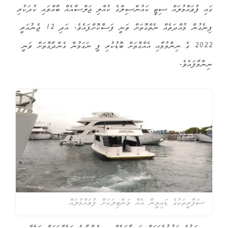
ގައި ފުވައްމުލައް ސިޓީ ކައުންސިލްގެ ކުއްލި ޖަލްސާއެއް ބާއްވައި ކުދަކުރި
ފިނެގުން މުއްދަތެއް ނެތްގޮތަށް ވަނީ ފަސްކޮށްފައެވެ. އަދި 12 ޖެނުއަރީ
2022 ގެ ނިންމުމާއި އެއްގޮތަށް ބޮޑުކުރި ފީ ނަގަމުން ގެންދާގޮތަށް ވަނީ
ނިންމާފައެވެ.
ސަފާރީތަކުގެ ޑައިވީން އެއް މަންޒިލަކަށް ފުވައްމުލައް