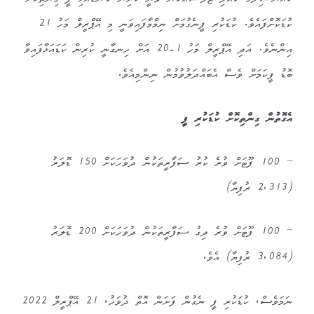
ކައުންސިލްގެ ކުއްލި ޖަލްސާއަކުން ވަނީ ކުރިން ކަނޑައެޅި ފީ ގިންތިކޮށް
ކުޑަކޮށްފައެވެ. ކުޑަކުރި ފީނެގުމަށް ނިމްމާފައިވަނީ މި އޭޕްރީލް މަހު 21
އިންނެވެ. އަދި އޭޕްރީލް މަހު 1-20 އަށް ހިނގާނީ ކުރިން ކަޑައަޅާފައިވާ
ބޮޑު ފީކަމަށް ވެސް އެބައްދަލުވުމުން ނިންމިއެވެ.
އެގޮތުން ގިންތިކޮށް ކުޑަކުރި ފީ
– 100 ފޫޓަށް ވުރެ ކުރު ސަފާރީތަކުން ދުވަހަކަށް 150 ޑޮލަރު
(2،313 ރުފިޔާ)
– 100 ފޫޓަށް ވުރެ ދިގު ސަފާރީތަކުން ދުވަހަކަށް 200 ޑޮލަރު
(3،084 ރުފިޔާ) އެވެ.
ނަމަވެސް، ކުޑަކުރި ފީ ނެގުން ފަށަން އޮތް ދުވަހު، 21 އޭޕްރީލް 2022