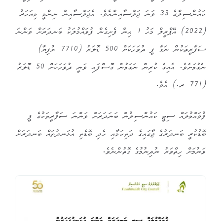
ކައުންސިލްގެ 33 ވަނަ ޖަލްސާއިންއެވެ. އެޖަލްސާއިން ނިންމީ މިއަހަރު
(2022) އޭޕްރީލް މަހު 1 އިން ފެށިގެން ފުވައްމުލަކު ބަނދަރަށް ވަންނަ
ސަފާރީތަކުން ނަގާ ފީ ދުވަހަކަށް 500 ޑޮލަރު (7710 ރުފިޔާ)
ނެގުމަށެވެ. އެއިގެ ކުރިން ނަގަމުން ގޮސްފައި ވަނީ ދުވަހަކަށް 50 ޑޮލަރު
(771 ރ.) އެވެ.
ފުވައްމުލައް ސިޓީ ކައުންސިލުން ބަނަދަރަށް ވަންނަ ސަފާރީތަކުގެ ފީ
ބޮޑުކުރީ ބަނދަރުގެ ޖާގައިގެ ދަތިކަމާއި ހެދި ބޮޑެތި އުޅަނދުތައް ބަނދަރަށް
ވަނުމަށް ހިތްވަރު ނުދިނުމުގެ ގޮތުންނެވެ.