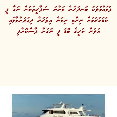
ފުވައްމުލަކު ބަނދަރަށް ވަންނަ ސަފާރީތަކުން ނަގާ ފީ
ކުޑަކުރުމަށް ނިންމި ނިމުން އިތުރަށް ދިގުދަންމާލައި
އަލުން ކުރީގެ ބޮޑު ފީ ނަގަން ފާސްކޮށްފި