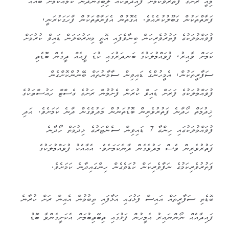
މިއީ ރަށުގެ ފަތުރުވެކަމަށް ފައިދާތަކެއް ލިބިގެންދާނެ ކަމެއްކަމަށް ބައެއް
ފަރާތްތަކުން ގަބޫލުކުރެއެވެ. އެގޮތުން އެފަރާތްތަކުން ފާހަގަކުރަނީ،
ފުވައްމުލަކުގެ ފަތުރުވެރިކަން ބިނާވެފައި އޮތީ މިޔަރުބަލަން ޑައިވް ކުރުމަށް
ކަމަށް ވާއިރު، ފުވައްމުލަކުގެ ބަނދަރުގައި ކުޑަ ފީއެއް ދީގެން ބޮޑެތި
ސަފާރީތަކުން، އެމީހުންގެ ޑައިވިން ސާމާނުތައް ބޭނުންކޮށްގެން
ފުވައްމުލަކުގެ ފަރަށް ޑައިވް ކުރަން ފެށުމުން ރަށުގެ ގެސްޓް ހައުސްތަކުގެ
ޚިދުމަތް ހޯދާނެ ފަތުރުވެރިން ބޮޑުތަނުން މަދުވެގެން ދާނެ ކަމަށެވެ. އަދި
ފުވައްމުލަކުގައި ހިންގާ 7 ޑައިވިން ސެންޓަރުގެ ޚިދުމަތް ހޯދާނެ
ފަތުރުވެރިން ވެސް މަދުވެގެން ދާނެކަމަށެވެ. އެއާއެކު ފުވައްމުލަކުގެ
ފަތުރުވެރިކަމުގެ ނަފާވެރިކަން ކުޑަވެގެން ހިންގައިދާނެ ކަމަށެވެ.
ބޮޑެތި ސަފާރީތައް އައިސް ފަޅުގައި އަޅާފައި ތިބުމުން އެއިން ރަށް ކުރާނެ
ފައިދާއެއް ނޯންނައިރު އެމީހުން ފަޅުގައި ތިބޭތިބުމަށް އެކަށީގެންވާ ބޮޑު