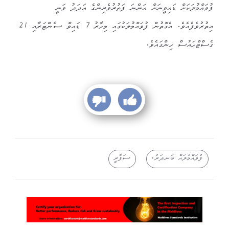
ފުވައްމުލަކަށް ޑައިވީނަށް އަންނަ ފަތުރުވެރިންގެ އަދަދު ވަނީ
އިތުރުވެފެއެވެ. އެގޮތުން ފުވައްމުލަކުގައި މިހާރު 7 ޑައިވް ސެންޓަރާއި 21
ގެސްޓްހައުސް ހިންގައެވެ.
ފުވައްމުލައް ބަނދަރު،
ސަފާރީ