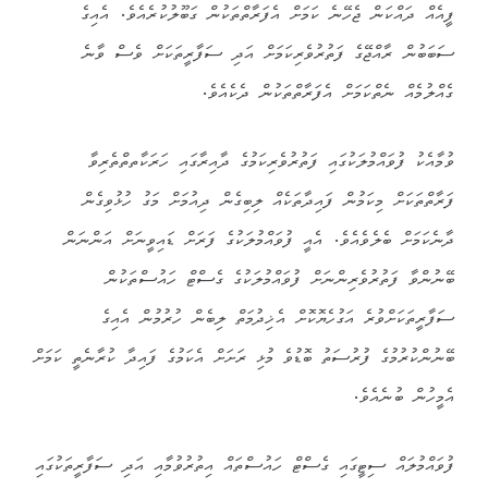
ފީއެއް ދައްކަން ޖެހޭނެ ކަމަށް އެފަރާތްތަކުން ގަބޫލުކުރެއެވެ. އެއިގެ
ސަބަބުން ރާއްޖޭގެ ފަތުރުވެރިކަމަށް އަދި ސަފާރީތަކަށް ވެސް ވާނެ
ގެއްލުމެއް ނެތްކަމަށް އެފަރާތްތަކުން ދެކެއެވެ.
ވުމާއެކު ފުވައްމުލަކުގައި ފަތުރުވެރިކަމުގެ ދާއިރާގައި ހަރަކާތތްތެރިވާ
ފަރާތްތަކަށް މިކަމުން ފައިދާތަކެއް ލިބިގެން ދިއުމަށް މަގު ހުޅުވިގެން
ދާނެކަމަށް ބެލެވެއެވެ. އެއީ ފުވައްމުލަކުގެ ފަރަށް ޑައިވީނަށް އަންނަން
ބޭނުންވާ ފަތުރުވެރިންނަށް ފުވައްމުލަކުގެ ގެސްޓް ހައުސްތަކުން
ސަފާރީތަކަށްވުރެ އަގުހެޔޮކޮށް އެޚިދުމަތް ލިބެން ހުރުމުން އެއިގެ
ބޭނުންކުރުމުގެ ފުރުސަތު ބޮޑުވެ މުޅި ރަށަށް އެކަމުގެ ފައިދާ ކުރާނެތީ ކަމަށް
އެމީހުން ބުނެއެވެ.
ފުވައްމުލައް ސިޓީގައި ގެސްޓް ހައުސްތައް އިތުރުވުމާއި އަދި ސަފާރީތަކުގައި