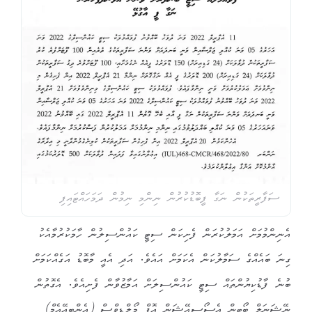
ސަފާރީތަކުން ނަގާ ފީބޮޑުކުރުން ނިންމި ނިމުން ދަމަހައްޓައިފި
އެނިންމުމަށް އަމަލުކުރަން ފެށިކަން ސިޓީ ކައުންސިލުން ހާމަކުރުމާއެކު
ގިނަ ބައެއްގެ ސަމާލުކަން އެކަމަށް އައެވެ. އަދި އެއީ މާބޮޑު އަގެއްކަމަށް
ބުނެ ފާޑުކިޔުންތައް ސިޓީ ކައުންސިލަށް އަމާޒުވާން ފެށިއެވެ. އެގޮތުން
ނޭޝަނަލް ބޯޓިން އެސޯސިއޭޝަން އޮފް މޯލްޑިވްސް (އެންބީއޭއެމް)