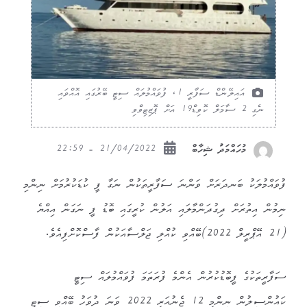
އައިލޭންޑް ސަފާރީ 1، ފުވައްމުލައް ސިޓީ ބޭރުގައި އޮއްވައި
ނެގި 2 ސާމަލް ކޮވިޑް19 އަށް ޕޮޒިޓިވްވި
21/04/2022 - 22:59
މުހައްމަދު ޝިހާބް
ފުވައްމުލަކު ބަނދަރަށް ވަންނަ ސަފާރީތަކުން ނަގާ ފީ ކުޑަކުރުމަށް ނިންމި
ނިމުން އިތުރަށް ދިގުދަންމާލައި އަލުން ކުރީގައި ބޮޑު ފީ ނަގަން އިއްޔެ
(21 އޭޕްރީލް 2022)ބޭއްވި ކުއްލި ޖަލްސާއަކުން ފާސްކޮށްފިއެވެ.
ސަފާރީތަކުގެ ފީބޮޑުކުރުން އެންމެ ފުރަތަމަ ފުވައްމުލައް ސިޓީ
ކައުންސިލުން ނިންމީ 12 ޖެނުއަރީ 2022 ވަނަ ދުވަހު ބޭއްވި ސިޓީ