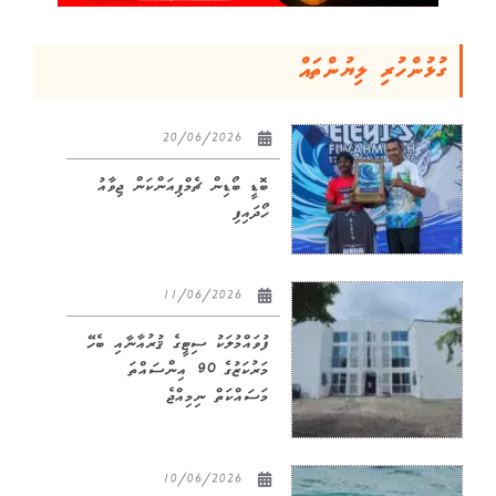
ގުޅުންހުރި ލިޔުންތައް
20/06/2026
ބޮޑީ ބޯޑިން ޗެމްޕިއަންކަން ޖިވާއު
ހޯދައިފި
11/06/2026
ފުވައްމުލަކު ސިޓީގެ ޤުރުއާނާއި ބެހޭ
މަރުކަޒުގެ 90 އިންސައްތަ
މަސައްކަތް ނިމިއްޖެ
10/06/2026