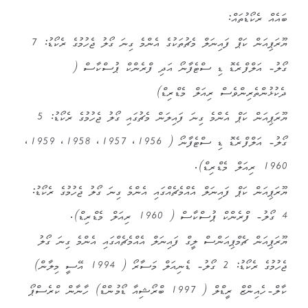
ބައެއް ރެކޯޑުތައް:
ޔޫރަޕިއަން ކަޕް ފައިނަލް މެޗުތަކުގެ އެންމެ ގިނަ ގޯލު ޖެހުމުގެ ރެކޯޑު: 7
ގޯލު- އަލްފްރެޑޮ ޑި ސްޓެފާނޯ އަދި ފްރެންކް ޕުސްކާސް (
ދެކުޅުންތެރިންވެސް ރިއަލް މެޑްރިޑް)
ޔޫރަޕިއަން ކަޕް އެންމެ ގިނަ ފައިލަން މެޗުގައި ގޯލު ޖެހުމުގެ ރެކޯޑު: 5
ގޯލު- އަލްފްރެޑޮ ޑި ސްޓެފާނޯ ( 1956، 1957، 1958، 1959،
1960 ރިއަލް މެޑްރިޑް).
ޔޫރަޕިއަން ކަޕް ފައިނަލް އެއްމެޗެއްގައި އެންމެ ގިނަ ގޯލު ޖެހުމުގެ ރެކޯޑު:
4 ގޯލު- ފްރެންކް ޕުސްކާސް ( 1960 ރިއަލް މެޑްރިޑް).
ޔޫރަޕިއަން ޗެމްޕިއަންސް ލީގް ފައިނަލް އެއްމެޗެއްގައި އެންމެ ގިނަ ގޯލު
ޖެހުމުގެ ރެކޯޑު: 2 ގޯލު- ޑެނިއަލް މަސާރޯ ( 1994 އޭސީ މިލާން)
ކާލް-ހެއިންޒް ރީޑްލް ( 1997 ބްރޯޝިއާ ޑޯމުންޑް) ހާނާން ކްރެސްޕޯ