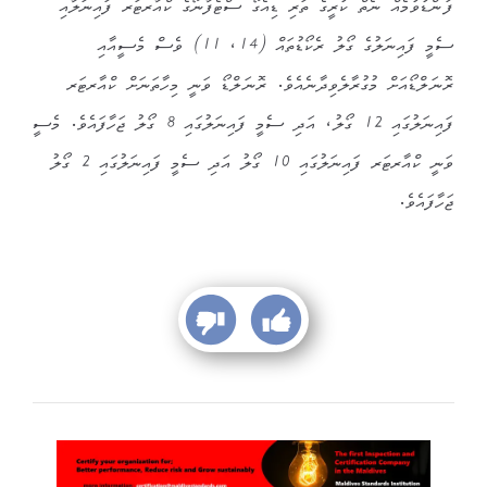
ފަންޑުވުމެއް ނެތް ކުރީގެ ތަރި ޑިއެގޯ ސްޓެފާނޯގެ ކްއާރޓަރ ފައިނަލާއި
ސެމީ ފައިނަލުގެ ގޯލު ރެކޯޑުތައް (14، 11) ވެސް މެސީއާއި
ރޮނަލްޑޯއަށް މުގުރާލެވިދާނެއެވެ. ރޮނަލްޑޯ ވަނީ މިހާތަނަށް ކްއާރޓަރ
ފައިނަލުގައި 12 ގޯލު، އަދި ސެމީ ފައިނަލުގައި 8 ގޯލު ޖަހާފައެވެ. މެސީ
ވަނީ ކްއާރޓަރ ފައިނަލުގައި 10 ގޯލު އަދި ސެމީ ފައިނަލުގައި 2 ގޯލު
ޖަހާފައެވެ.