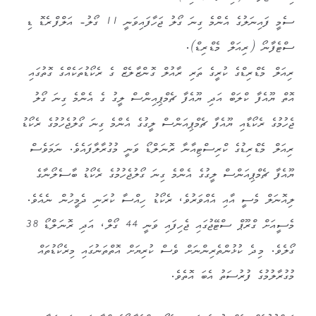
ސެމީ ފައިނަލުގެ އެންމެ ގިނަ ގޯލު ޖަހާފައިވަނީ 11 ގޯލު- އަލްފްރެޑޮ ޑި
ސްޓެފާނޯ (ރިއަލް މެޑްރިޑް).
ރިއަލް މެޑްރިޑްގެ ކުރީގެ ތަރި ރާއުލް ގޮންޒާލެޒް ގެ ރެކޯޑުތަކެއްގެ ގޮތުގައި
އޮތް ޔޫއެފާ ކްލަބް އަދި ޔޫއެފާ ޗެމްޕިއިންސް ލީގު ގެ އެންމެ ގިނަ ގޯލު
ޖެހުމުގެ ރެކޯޑާއި ޔޫއެފާ ޗެމްޕިއަންސް ލީގުގެ އެންމެ ގިނަ ގޯލުޖެހުމުގެ ރެކޯޑު
ރިއަލް މެޑްރިޑުގެ ކްރިސްޓިއާނާ ރޮނަލްޑޯ ވަނީ މުގުރާލާފައެވެ. ނަމަވެސް
ޔޫއެފާ ޗެމްޕިއަންސް ލީގުގެ އެންމެ ގިނަ ގޯލުޖެހުމުގެ ރެކޯޑު ބާސެލޯނާގެ
ލިއޮނަލް މެސީ އާއި އެއްވަރުވެ، ރެކޯޑު ހިއްސާ ކުރަނި ދެމީހުން ނެއެވެ.
މެސީއަށް ގްރޫޕް ސްޓޭޖުގައި ޖެހިފައި ވަނީ 44 ގޯލް، އަދި ރޮނަލްޑޯ 38
ގޯލެވެ. މިދެ ކުޅުންތެރިންނަށް ވެސް ކުރިޔަށް އޮތްތަނުގައި މިރެކޯޑުތައް
މުގުރާލުމުގެ ފުރުސަތު އެބަ އޮތެވެ.