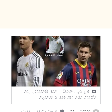
މެސީ އަދި ކ.ރޮނަލްޑޯ - ޔޫއެފާ މުބާރާތްތަކުގައި އިތުރު
ރެކޯޑުތަކެއް ހަދާނެ ކަމަށް ބެލެވޭ ދެ ކުޅުންތެރިން