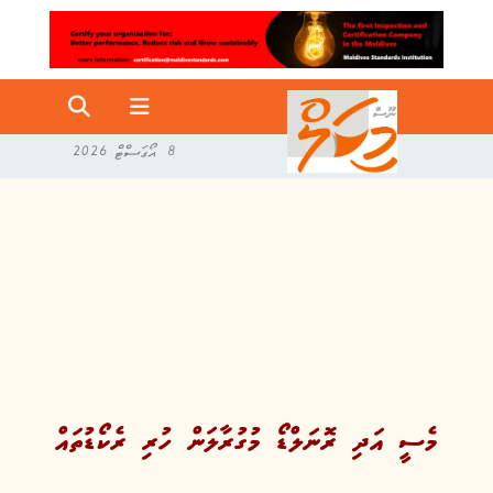
8 އޯގަސްޓް 2026
މެސީ އަދި ރޮނަލްޑޯ މުގުރާލަން ހުރި ރެކޯޑުތައް