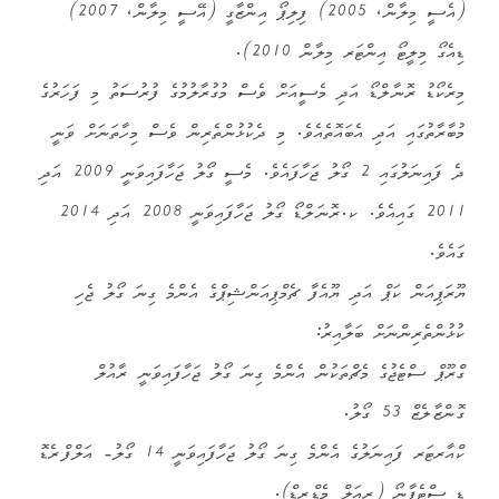
(އެސީ މިލާން، 2005) ފިލިޕޯ އިންޒާގީ (އޭސީ މިލާން، 2007)
ޑިއެގޯ މިލީޓޯ އިންޓަރ މިލާން 2010).
މިރެކޯޑު ރޮނާލްޑޯ އަދި މެސީއަށް ވެސް މުގުރާލުމުގެ ފުރުސަތު މި ފަހަރުގެ
މުބާރާތުގައި އަދި އެބައޮތެއެވެ. މި ދެކުޅުންތެރިން ވެސް މިހާތަނަށް ވަނީ
ދެ ފައިނަލުގައި 2 ގޯލު ޖަހާފައެވެ. މެސީ ގޯލު ޖަހާފައިވަނީ 2009 އަދި
2011 ގައިއެވެ. ކ.ރޮނަލްޑޯ ގޯލު ޖަހާފައިވަނީ 2008 އަދި 2014
ގައެވެ.
ޔޫރަޕިއަން ކަޕް އަދި ޔޫއެފާ ޗެމްޕިއަންޝިޕްގެ އެންމެ ގިނަ ގޯލު ޖެހި
ކުޅުންތެރިންނަށް ބަލާއިރު:
ގްރޫޕް ސްޓެޖުގެ މެޗްތަކުން އެންމެ ގިނަ ގޯލު ޖަހާފައިވަނީ ރާއުލް
ގޮންޒާލެޒް 53 ގޯލު.
ކްއާރޓަރ ފައިނަލުގެ އެންމެ ގިނަ ގޯލު ޖަހާފައިވަނީ 14 ގޯލު- އަލްފްރެޑޮ
ޑި ސްޓެފާނޯ (ރިއަލް މެޑްރިޑް).