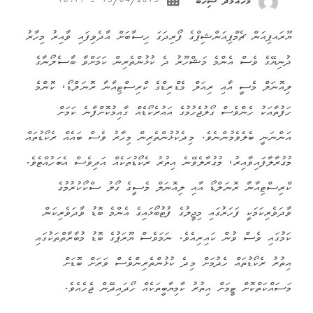
15/04/2015 - 10:11
މުހައްމަދު ޝިހާބް
ޔޫރައޕިއަން ޗެމްޕިއަންޝިޕްގެ ފޯރިދަގަ ހިސާބަށް އާދެވިފައި ވާއިރު މިހާރު
ދުނިޔޭގެ ވެސް އެންމެ މަޝްހޫރު ދެ ކުޅުންތެރިން ކަމަށްވާ ބާސެލޯނާގެ
ލިއޮނަލް މެސީ އާއި ރިއަލް މެޑްރިޑްގެ ކްރިސްޓިއާނާ ރޮނަލްޑޯ، ކޮންމެ
ހަފުތާއަކު ހެންވެސް ގޯލުޖެހުމުގެ އައުރެކޯޑެއް ގާއިމުކޮށްފާނެ ކަމަށް
އަންނަނީ ބެލެވެމުންނެވެ. މިދެކުޅުންތެރިން މިހާރު ވެސް ބައެއް ރެކޯޑުތައް
މުގުރާލާފައިވާއިރު، މުގުރާލެވޭނެ އިތުރު ރެކޯޑުތަކެއް އަދިވެސް އެބަހުއްޓެވެ.
ކްރިސްޓިއާނާ ރޮނަލްޑޯ އާއި ލިއޮނަލް މެސީގެ ގޯލު ސްކޯކުރުމުގެ
ވާދަވެރިކަމަކީ ފަހަރުގައި މިޖީލުގެ ފުޓުބޯޅައިގެ އެންމެ ބޮޑު ވާދަވެރިކަން
ކަމުގައި ވެސް ވުން ކައިރިއެވެ. ނަމަވެސް ޔޫރަޕުގެ ބޮޑު މުބާރާތްތަކުގައި
އިތުރު ރެކޯޑުތައް ހެދުމަށް މިދެ ކުޅުންތެރިންވެސް ވަރަށް ބޮޑަށް
މަސައްކަތްކޮށް ޓީމަށް އިތުރު ކާމިޔާބީތަކެއް ހޯދައިދޭން ޖެހެއެވެ.