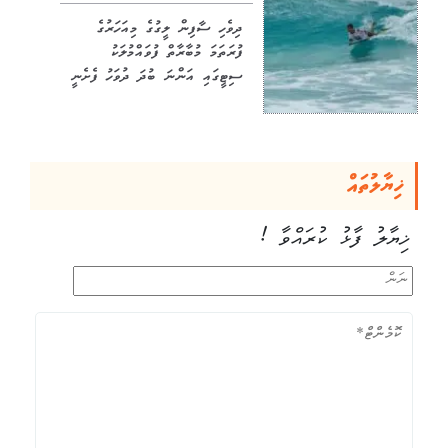
ދިވެހި ސާފިން ލީގުގެ މިއަހަރުގެ
ފުރަތަމަ މުބާރާތް ފުވައްމުލަކު
ސިޓީގައި އަންނަ ބުދަ ދުވަހު ފެށެނީ
ޚިޔާލުތައް
ޚިޔާލު ފާޅު ކުރައްވާ !