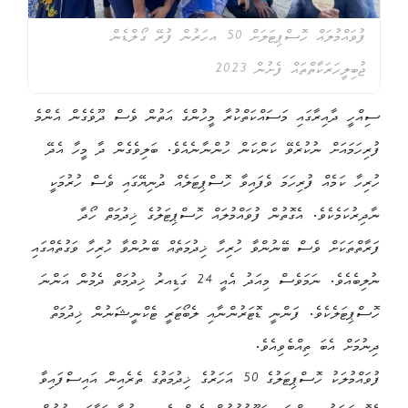
ފުވައްމުލައް ހޮސްޕިޓަލަށް 50 އހަރުން ފުރޭ ގޯލްޑެން
ޖުބިލީހަރަކާތްތައް ފެށުން 2023
ސިއްހީ ދާއިރާގައި މަސައްކަތްކުރާ މީހުންގެ އަތުން ވެސް ދޫވެގެން އެންމެ
ފުރިހަމައަށް ނުކުރެވޭ ކަންކަން ހުންނާނެއެވެ. ބަލިވެގެން ދާ މީހާ އެދޭ
ހުރިހާ ކަމެއް ފުރިހަމަ ވެފައިވާ ހޮސްޕިޓަލެއް ދުނިޔޭގައި ވެސް ހުރުމަކީ
ނާދިރުކަމެކެވެ. އެގޮތުން ފުވައްމުލައް ހޮސްޕިޓަލުގެ ޚިދުމަތް ހޯދާ
ފަރާތްތަކަށް ވެސް ބޭނުންވާ ހުރިހާ ޚިދުމަތެއް ބޭނުންވާ ހުރިހާ ވަގުތެއްގައި
ނުލިބެއެވެ. ނަމަވެސް މިއަދު އެއީ 24 ގަޑިއރު ޚިދުމަތް ދެމުން އަންނަ
ހޮސްޕިޓަލެކެވެ. ފަންނީ ޑޮޓަރުންނާއި ލެބޯޓަރީ ޓެކްނީޝަނުން ޚިދުމަތް
ދިނުމަށް އެބަ ތިއްބެވިއެވެ.
ފުވައްމުލަކު ހޮސްޕިޓަލުގެ 50 އަހަރުގެ ޚިދުމަތުގެ ތެރެއިން އައިސްފައިވާ