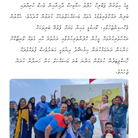
މީގެ އިތުރުން ޕަބްލިކް ހެލްތު ސާވިސް ދާއިރާއިން ވެސް ކުރިޔާލައި
ބަލިން ރައްކާތެރިވުމުގެ އެތައް މަސައްކަތްތަކެއް ކުރަމުން އާދެއެވެ. އެގޮތުން
ވެކްސިންޖެހުމާއި، މޫސުމީ ގައިން ގަޔަށް ފެތުރޭ ބަލިތަކަށް
ރައްކާތެރިކުރުމަށް މީހުން ހޭލުންތެރިކުރުމާއި ރަށުތެރެ އާއި ގެތައް މޮނިޓާކޮށް
ކަންކަން ރަނަގަޅުކުރަން އިރުޝާދު ދިނުމަކީ އަބަދުވެސް ފުވައްމުލައް
ހޮސްޕިޓަލުން ކުރަމުން އަންނަ ބުރަ މަސައްކަތް ކަން ހަނދާން ކުރަން
ޖެހެއެވެ.