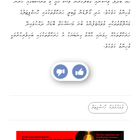
ހެޔޮ ބަދަލު ވިސްނައި ގަބޫލުކުރުން ވެސް އެއީ މި މުނާސަބާގައި ކުރުން
މުހިންމު ކަމެކެވެ. އަދި ގޯލްޑެން ޖުބިލީ ހަރަކާތްތަކުގައި ހޮސްޕިޓަލުގެ
މައުލޫމާތުތަކާއި މުވައްޒަފުންގެ ބުރަ މަސައްކަތް ބޮޑަށް ދައްކުވައިދޭ
ހަރަކާތްތަކެއް ހިމަނައި އާއްމު ގިނަބަޔަކު އެ ހަރަކާތްތަކުގައި ބައިވެރިކުރުމަކީ
މުހިންމު ކަމެކެވެ.
ފުވައްމުލައް ހޮސްޕިޓަލް