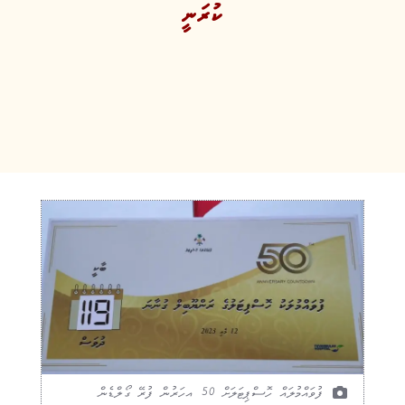
ކުރަނީ
ފުވައްމުލައް ހޮސްޕިޓަލަށް 50 އހަރުން ފުރޭ ގޯލްޑެން