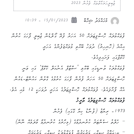
ޖުބިލީހަރަކާތްތައް ފެށުން 2023
15/01/2023 - 10:39
މުހައްމަދު ޝިހާބް
ފުވައްމުލައް ހޮސްޕިޓަލަށް 50 އަހަރު ފުރޭ ގޯލްޑެން ޖުބިލީ ފާހަގަ ކުރުން
އިއްޔެ (ހޮނިހިރު) ދުވަހު ބޭއްވި މުވައްޒަފުންގެ އަހަރީ
ކޭމްޕްގައި ފަށައިފިއެވެ.
ފުވައްމުލަކު ތުނޑީގައި ބޭއްވި ‘ސްޓާފް އެނުއަލް ކޭމްޕް’ ގައި ވަނީ
ހޮސްޕިޓަލަށް 50 އަހަރު ފުރުން ފާހަގަ ކުރުމުގެ ގޮތުން ކައުންޓް-ޑައުން
އެއް ފާށާފައެވެ. ފުވައްމުލައް ހޮސްޕިޓަލުގެ އަހަރީ ދުވަހަކީ 12 މެއި އެވެ.
ފުވައްމުލައް ހޮސްޕިޓަލުގެ ތާރީޚު
1973- ރިޔާޒު (ފުނާޑު ކިޔާ ގޭގައި) ފެށުން
– ހެލްތު ސެންޓަރު ކުރުނދުމާގެ (މިހާރުގެ ކުރުނދުމާ މާލަމެއް ނޫން)
– ޏ.އަތޮޅު ސިއްހީ މަރުކަޒުން ފުވައްމުލަކު ސިއްހީ މަރުކަޒަށް