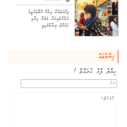
18/03/2023
ފިހާރަތަކުން ވިއްކާ ކާބޯތަކެތީގެ
ރައްކާތެރިކަން ބަލަން ހިންގި
ހަރަކާތް ނިންމާލައިފި
ޚިޔާލުތައް
ޚިޔާލު ފާޅު ކުރައްވާ !