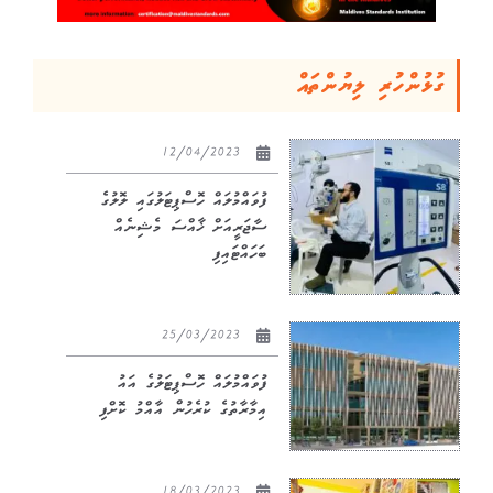
ގުޅުންހުރި ލިޔުންތައް
12/04/2023
ފުވައްމުލައް ހޮސްޕިޓަލުގައި ލޮލުގެ
ސާޖަރީއަށް ޚާއްސަ މެޝިނެއް
ބަހައްޓައިފި
25/03/2023
ފުވައްމުލައް ހޮސްޕިޓަލުގެ އައު
އިމާރާތުގެ ކުރެހުން އާއްމު ކޮށްފި