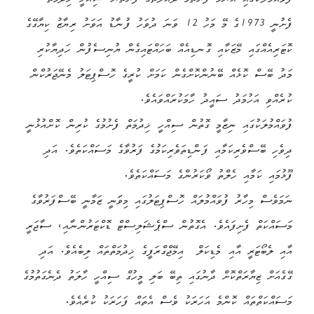
ފުވައްމުލަކުގައި އެންމެ ފުރަތަމަ ދައުލަތުގެ ފަރާތުން ސިއްހީ ޚިދުމަތް
ފެށުނީ 1973ގެ މޭ މަހު 12 ވަނަ ދުވަހު ފުނާޑު އަވަށު ރިޔާޒު ކިޔާގޭގެ
ކޮޓަރިއެއްގައި މޭޒަކާއި ގޮނޑިއެއް ބަހައްޓައިގެން ޔުނިސެފުން ހަދިޔާކުރި
މަދު ބޭސް ކޮޅެއް ބޭނުންކޮށްގެން ކަމަށް ކުރީގެ ހޮސްޕިޓަލު މެނޭޖަރުކްން
ކުރެއްވި އަހުމަދު ސައީދު ހާމަކުރައްވައެވެ.
ފުވައްމުލަކުގައި ނިޒާމީ ގޮތުން ސިއްހީ ޚިދުމަތް ފެށުމުގެ ކުރިން ކޮށްއުޅުނީ
ދިވެހި ބޭސްވެރިކަމާއި ފަންޑިތަވެރިކަމުގެ ފަރުވާގެ މަސައްކަތެވެ. އަދި
ފޫޅުމައި ކަމާއި ހެލްތު ވޯކަރުންގެ މަސައްކަތެވެ.
ނަމަވެސް މިހާރު ފުވައްމުލައް ހޮސްޕިޓަލުގައި މިވަަނީ ޒަމާނީ ބޭސްފަރުވާގެ
މަސައްކަތް ފެށިފައެވެ. އެގޮތުން ސްޕެޝަލިސްޓް ޑޮކްޓަރުންނާއި، ސާޖަރީ
އާއި ލެބޯޓަރީ އާއި މެޑިކަލް އިމޭޖްގްރަފީގެ ޚިދުމަތްތައް ލިބެއެވެ. އަދި
ގޭގެއަށް ޒިޔާރަތްކޮށް ދާނުގައި ތިބޭ ބަލި މީހުގް ސިއްހީ ހާލަތު ދެނެގަތުމުގެ
މަސައްކަތްތައް ކޮންމެ އަހަރަކު ވެސް އެތައް ފަހަރަކު ކުރެއެވެ.