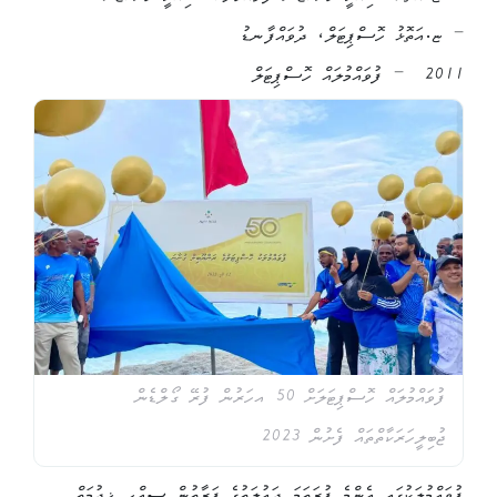
– ޏ.އަތޮޅު ހޮސްޕިޓަލް، ދުވައްފާނޑު
2011 – ފުވައްމުލައް ހޮސްޕިޓަލް
ފުވައްމުލައް ހޮސްޕިޓަލަށް 50 އހަރުން ފުރޭ ގޯލްޑެން
ޖުބިލީހަރަކާތްތައް ފެށުން 2023