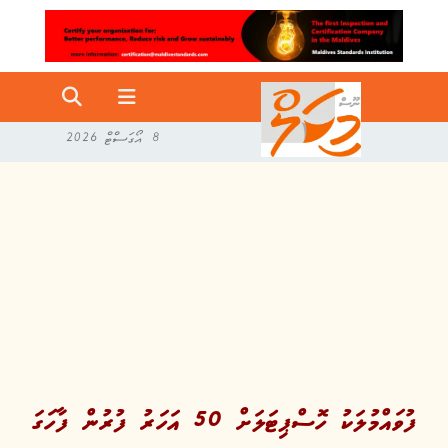
8 އޯގަސްޓް 2026
ފުވައްމުލަކު ހޮސްޕިޓަލަށް 50 އަހަރު ފުރުން ފާހަގަ