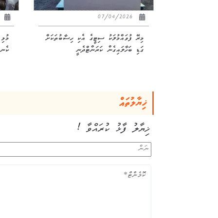
23
07/04/2026
މިރޭ ފުވައްމުލަކު ސިޓީގެ އެކި ހިސާބުތަކަށް
މުޅި
ގަޑި ބަހާލައިގެން ކަރަންޓްދެނީ
ކެނޑ
ޚިޔާލުތައް
ޚިޔާލު ފާޅު ކުރައްވާ !