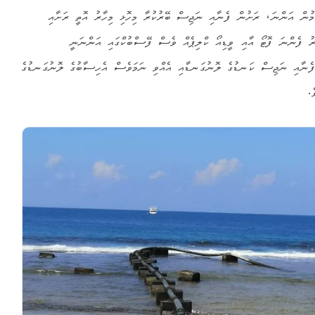
ޓަމުން އަންނަ، ރަށުން ފެނާއި ނަޖިސް ބޭރުކުރާ މިހޮޅި މިހާރު އޮތީ ރަށާއި
ަރު ފެންނަ ފޮޓޯ އާއި ވީޑިއޯ ކްލިޕެއް ވެސް ފޭސްބުކްގައި އަންނަނީ
ފެނާއި ނަޖިސް ކަނޑުގެ ލޮނުގަނޑާއި އެއްވި ނަމަވެސް އެހިސާބުގެ ލޮނުގަނޑުގެ
.