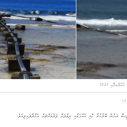
ްލާލލާައި 2023
 ރަށުން ބޭރުކުރާ ހޮޅި އެއްގަމާއި ދިމާލަށް ފަރުމަށްޗަށް އެއްލާލައިފިއެވެ.