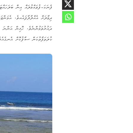
ފެނަކަ-ފުވައްމުލައް އިން ބަލަހައް
ދިމާލަށް އެއްލާލާފައެއވެ. އެމަންޒ
ދައުރުވަމުންނެވެ. ހޮޅިން އަންނަ 
ކުލަތަފާތުކަން ސާފުކޮށް އެނގެއެވެ