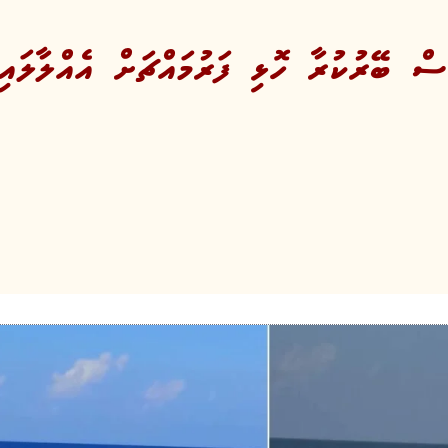
ް ބޭރުކުރާ ހޮޅި ފަރުމައްޗަށް އެއްލާލައިފ