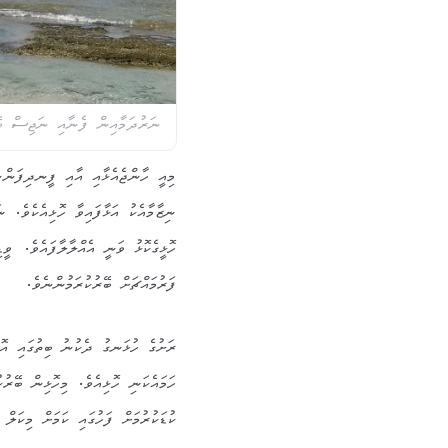
ނަރުދަމާއިން ފެނާއި ނަޖިސް ބޭރުކ
މިއީ ހާންޖެއެޅާއި އާއި ފީނދިފަން
ނިޒާމާއެކު އަޅާފައިވާ ހޮޅިއެކެވެ. ނ
ހޮޅީގެކޮޅު ވަނީ އެއްލާލާފައެވެ. ވ
ފަރުމައްޗަށް ބޭރުކުރަމުންނެވެ.
ރަށުގެ ހުޅަނގު ދެކުނު ބިތުގައި އޮތ
ހަމައެކަނި ހޮޅިއެވެ. މިހޮޅިން ބޭރު
ކުޑަކުރުމަށް ފަހުގައި ކަމަށް މިކަލް 