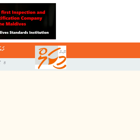
ޚަބ
8 އޯގަސްޓް 2026