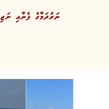
ނަރުދަމާގެ ފެނާއި ނަޖިސ