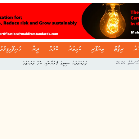
ަރު
ރިޕޯޓް
ވިޔަފާރި
ކުޅިވަރު
ކޮލަމް
ދީން
މުނިފޫހިފިލުވު
ފުވައްމުލަކު ސިޓީގެ ޤުރުއާނާއި ބެހޭ މަރުކަޒުގެ