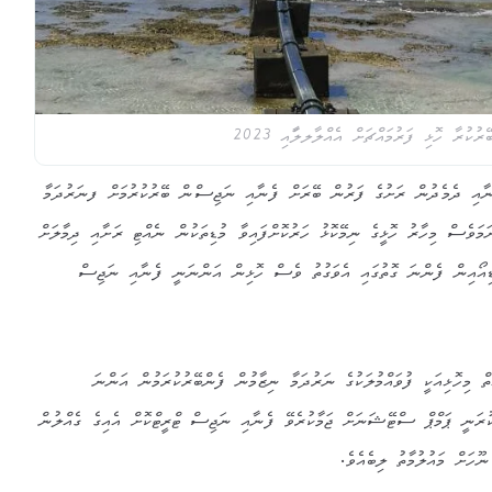
ުރާ ހޮޅި ފަރުމައްޗަށް އެއްލާލލާައި 2023
ނާއި ދެމެދުން ރަށުގެ ފަރުން ބޭރަށް ފެނާއި ނަޖިސްން ބޭރުކުރުމަށް ފނަރުދަމާ
ަމަވެސް މިހާރު ހޮޅީގެ ނިމޭކޮޅު ހަރުކޮށްފައިވާ މުޑިތަކުން ނެއްޓި ރަށާއި ދިމާލަށް
ީޑިއޯއިން ފެންނަ ގޮތުގައި އެވަގުތު ވެސް ހޮޅިން އަންނަނީ ފެނާއި ނަޖިސް
ް މިހޮޅިއަކީ ފުވައްމުލަކުގެ ނަރުދަމާ ނިޒާމުން ފެންބޭރުކުރަމުން އަންނަ
ކުރަނީ ޕަމްޕް ސްޓޭޝަނަށް ޖަމާކުރެވޭ ފެނާއި ނަޖިސް ޓްރީޓްކޮށް އެއިގެ ގެއްލުން
ނޫހަށް މައުލުމާތު ލިބެއެވެ.