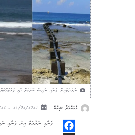
ނަރުދަމާއިން ފެނާއި ނަޖިސް ބޭރުކުރާ ހޮޅި ފަރުމައްޗަށް އެއ
21/02/2023 - 13:22
މުހައްމަދު ޝިހާބް
ފެނާއި ނަރުދަމާ އިން ފެނާއި ނަޖިސް