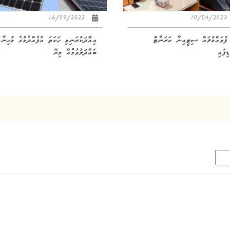
16/09/2022
10/04/20
 ފުވައްމުލައް ސިޓީއިން ކަރަންޓް
އިއާދަކުރަނިވި ހަކަތަ އުފެއްދުމުގެ މުހިންމ
ިފައި
ބައްދަލުވުމެއް މިރޭ