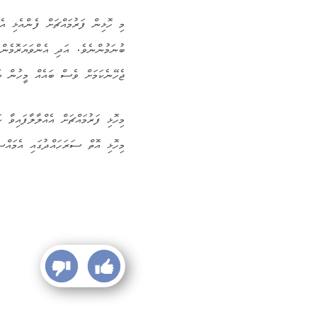
މި ހޮޅިން ފަރުމައްޗަށް ފެންއެޅި އެ
ބުނަމުންނެވެ. އަދި އެންވަޔަރޮމެން
ޖެހޭނެކަމަށް ވެސް ބައެއް މީހުން ބ
މިހޮޅި ފަރުމައްޗަށް އެއްލާލާފައިވާ ކ
މިހޮޅި އޮތް ސަރަހައްދުގައި އެމައްސ