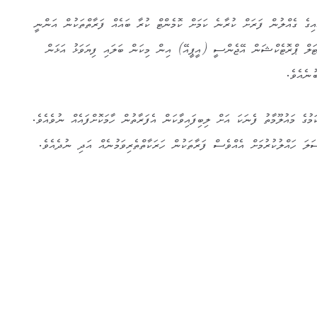
އިގެ ގެއްލުން ފަރަށް ކުރާނެ ކަމަށް ކޮމެންޓް ކުރާ ބައެއް ފަރާތްތަކުން އަންނީ
ޓަލް ޕްރޮޓެކްޝަން އޭޖެންސީ (އީޕީއޭ) އިން މިކަން ބަލައި ފިޔަވަޅު އަޅަން
ުނެއެވެ.
ަމުގެ މައުލޫމާތު ފެނަކަ އަށް ލިބިފައިވާކަން އެފަރާތުން ހާމަކޮށްފައެއް ނުވެއެވެ.
ަލަ ހައްލުކުރުމަށް އެއްވެސް ފަރާތަކުން ހަރަކާތްތެރިވަމުނެއް އަދި ނުދެއެވެ.