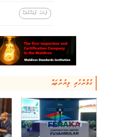
ފެނަކަ ފުވައްމުލައް
ގުޅުންހުރި ލިޔުންތައް