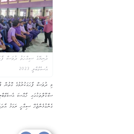
ދުނިޔޭގެ ސިއްހަތު ދުވަސް ފާހަގ
އެސެމްބްލީ 2023
މި ދުވަސް ފާހަގަކުރުމުގެ ގޮތުން ފ
ސްކޫލްތަކުގައި ޚާއްސަ އެސެމްބްލީތ
ގެންގުޅެންޖެހޭ ސިއްހީ ރަގަޅު އާދަތ