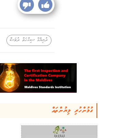
ދުނިޔޭގެ ސިއްހަތު ދުވަސް
ގުޅުންހުރި ލިޔުންތައް