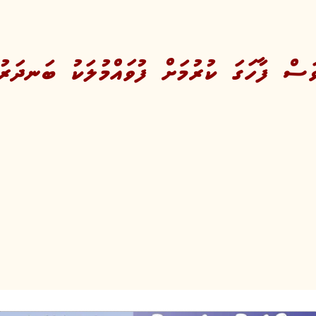
ސް ފާހަގަ ކުރުމަށް ފުވައްމުލަކު ބަނދަރު