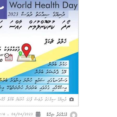
ދުނިޔޭގެ ސިއްހަތު ދުވަސް ފާހަގަ ކުރުމަށް ބާއްވާ ޚާއްސަ ހ
06/04/2023 - 18:16
މުހައްމަދު ޝިހާބް