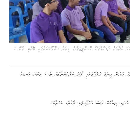
ަ ކުރުމަށް ފުވައްމުލަކު ހޮސްޕިޓަލުން މިއަދު ސްކޫލަތަކުގައި ބޭއްވި ޚާއްަސަ
 ދަށުން ހިންގާ ހަރަކާތްތަކީ ރޯދަ ކުރުކޮށްލުމަށް ވެސް ވަރަށް ރަނގަޅު
 ހަދައި ދިނުމަށް ވެސް ހަމަޖެހިފައި ވެއެވެ. އެގޮތުން: