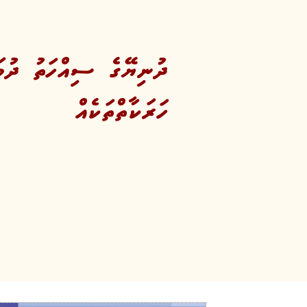
ދުނިޔޭގެ ސިއްހަތު ދުވަ
ހަރަކާތްތަކެއް