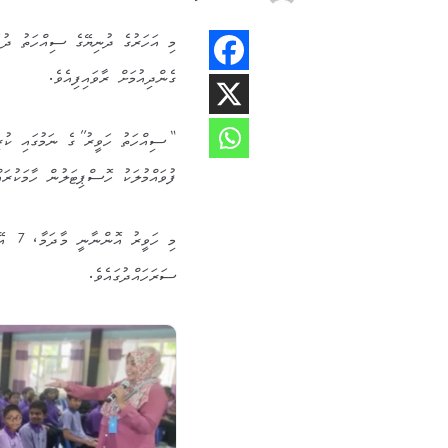
މި އަހަރުގެ ދުނިޔޭގެ ސިއްހަތު ދުވ
ގެންދިއުމަށް ރާވައިފިއެވެ.
“ސިއްހަތު ހަވީރު”ގެ ނަމުގައި ކުރިޔ
ފުވައްމުލަކު ހޮސްޕިޓަލުން ހާމަކުރައ
ސަރަހައްދުގައެވެ.