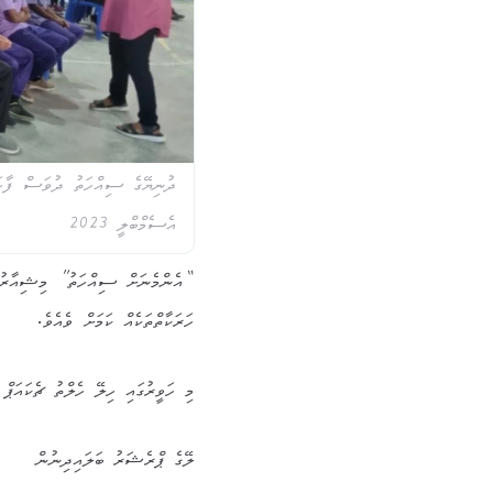
ދުނިޔޭގެ ސިއްހަތު ދުވަސް ފާހަގ
އެސެމްބްލީ 2023
“އެންމެނަށް ސިއްހަތު” މިޝިއާރުގެ
ހަރަކާތްތަކެއް ކަމަށް ވެއެވެ.
މި ހަވީރުގައި ހިލޭ ހެލްތު ޗެކައަޕް
ލޭގެ ޕްރެޝަރު ބަލައިދިނުން