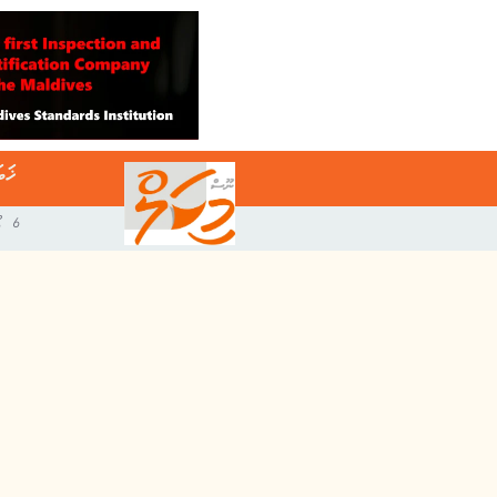
ޚަބ
6 އޯގަސްޓް 2026