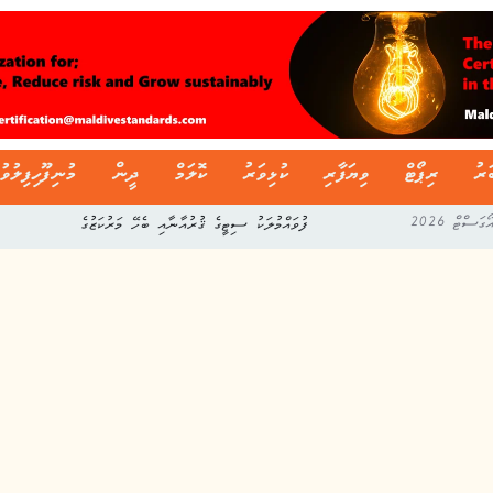
ަރު
ރިޕޯޓް
ވިޔަފާރި
ކުޅިވަރު
ކޮލަމް
ދީން
މުނިފޫހިފިލުވު
ފުވައްމުލަކު ސިޓީގެ ޤުރުއާނާއި ބެހޭ މަރުކަޒުގެ