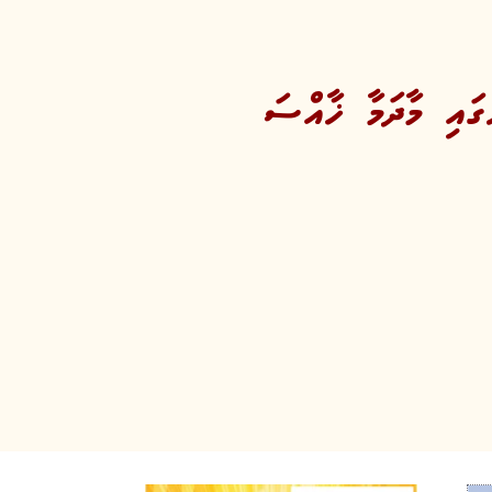
ގައި މާދަމާ ޚާއްސަ