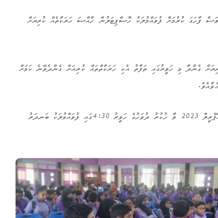
ަސް ފާހަގަ ކުރުމަށް ފުވައްމުލަކު ހޮސްޕިޓަލުން ޚާއްސަ ހަރަކާތެއް ކުރިޔަށް
ަށް ގެންދާ މި ހަވީރުގައި ތަފާތު އެކި ހަރަކާތްތައް ކުރިއަށް ގެންދެވޭނެ ކަމަށް
ްވާއެވެ.
މި ހަވީރު އޮންނާނީ މާދަމާ، 7 އޭޕްރީލް 2023 ވާ ހުކުރު ދުވަހުގެ ހަވީރު 4:30ގައި ފުވައްމުލަކު ބަނދަރު