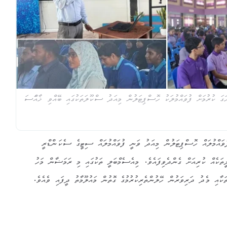
ަ ކުރުމަށް ފުވައްމުލަކު ހޮސްޕިޓަލުން މިއަދު ސްކޫލަތަކުގައި ބޭއްވި ޚާއްަސަ
ުވައްމުލައް ހޮސްޕިޓަލުން މިއަދު ވަނީ ފުވައްމުލައް ސިޓީގެ ސެކަންޑްރީ
ަކެއް ކުރިއަށް ގެންދެވިފައެވެ. މިއެސެމްބަލީ ތަކުގައި މި ރަމަޟާން މަހު
ަކާއި މެދު ދަރިވަރުން ހޭލުންތެރިކުރުމުގެ ގޮތުން މައުލޫމާތު ދީފައި ވެއެވެ.