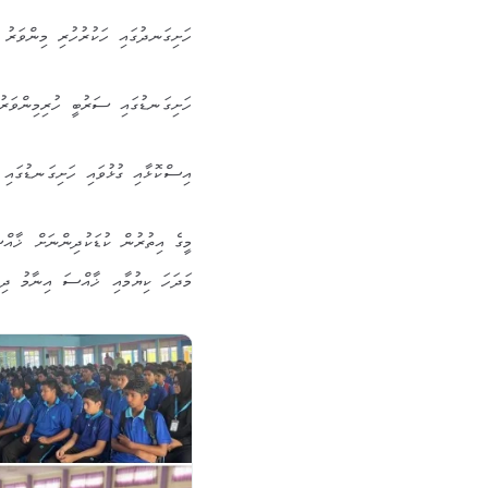
ހަށިގަނދުގައި ހަކުރުހުރި މިންވަރު 
ހަށިގަނޑުގައި ސަރުބީ ހުރިމިންވަރު
އިސްކޮޅާއި ގުޅުވައި ހަށިގަނޑުގައި
މީގެ އިތުރުން ކުޑަކުދިންނަށް ޚާއް
މަދަހަ ކިޔުމާއި ޚާއްސަ އިނާމު ދިނ