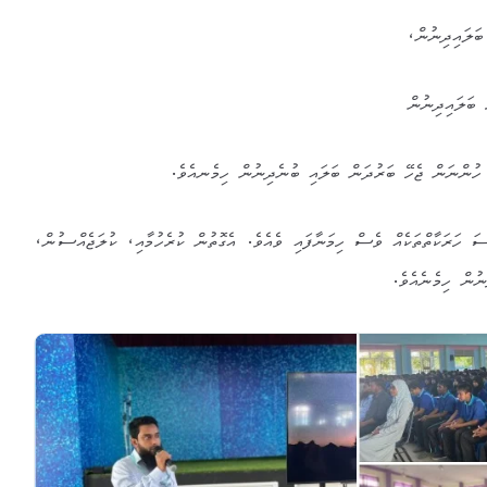
ބަލައިދިނުން،
 ބަލައިދިނުން
 ހުންނަން ޖެހޭ ބަރުދަން ބަލައި ބުނެދިނުން ހިމެނއެވެ.
ސަ ހަރަކާތްތަކެއް ވެސް ހިމަނާފައި ވެއެވެ. އެގޮތުން ކުރެހުމާއި، ކުލަޖެއްސުން،
ުން ހިމެނެއެވެ.