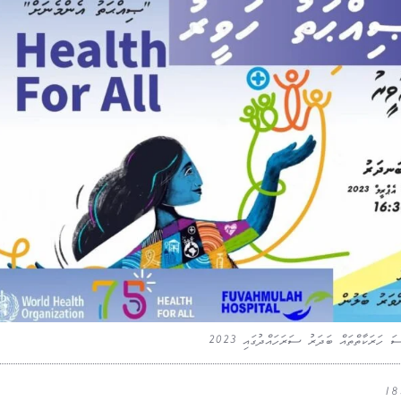
ަރަކާތްތައް ބަދަރު ސަރަހައްދުގައި 2023