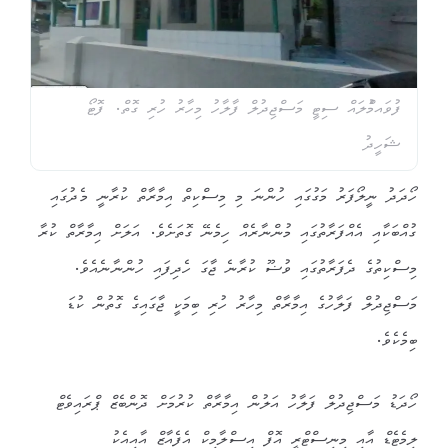
ފުވައމްުލައް ސިޓީ މަސްޖިދުލް ފާލާހު މިހާރު ހުރި ގޮތް. ފޮޓޯ
ޝަހީދު
ހޯދަދު ނީލޯފަރު މަގުގައި ހުންނަ މި މިސްކިތް އިމާރާތް ކުރާނީ މެދުގައި
ގުއްބަކާއި އެއްފަރާތުގައި މުންނާރެއް ހިމެނޭ ގޮތަށެވެ. އަލަށް އިމާރާތް ކުރާ
މިސްކިތުގެ ދެފަރާތުގައި ވުޟޫ ކުރާނެ ޖާގަ ހެދިފައި ހުންނާނެއެވެ.
މަސްޖިދުލް ފަލާހުގެ އިމާރާތް މިހާރު ހުރި ބިމަކީ ޖާގައިގެ ގޮތުން ކުޑަ
ބިމެކެވެ.
ހޯދަޑު މަސްޖިދުލް ފަލާހު އަލުން އިމާރާތް ކުރުމަށް ދޮންބެޒް ޕްރައިވެޓް
ލިމެޓެޑް އާއި މިނިސްޓްރީ އޮފް އިސްލާމިކް އެފެއާޒް އާއިއެކު