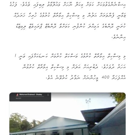
އިސްނެންގެވުމަކަށް ކަމަށް މިކަލް ނޫހަށް މައުލޫމާތު ލިބިފައި ވެއެވެ. ފަހުގެ
ޒަމާނީ ފެންވަރަށް އަލުން މި މިސްކިތް އިމާރާތް ކުރުމުގެ ހުރިހާ ޚަރަދެއް
ކުރަނީ ދޮންބެގެ އަމިއްލަ ކުންފުނި ކަމަށްވާ ދޮންބެޒް ޕްރައިވެޓް ލިމިޓެޑް
އިންނެވެ.
މި މިސްކިތް އިމާރާތް ކުރުމުގެ މަސްކަތް ކުރުމަށް ކަނޑައަޅާފައި ވަނީ 1
އަހަރު ދުވަހެވެ. ދެބުރިއަށް އަލަށް މި މިސްކިތް އިމާރާތް ކުރުމުން
އެއްފަހަރާ 400 މީހުންނަށް ނަމާދު ކުރެވޭނެ އެވެ.