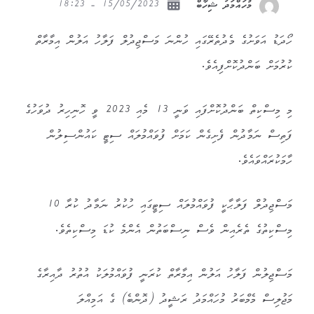
15/05/2023 - 18:23
މުހައްމަދު ޝިހާބް
ހޯދަޑު އަވަށުގެ މެދުތެރޭގައި ހުންނަ މަސްޖިދުލް ފަލާހު އަލުން އިމާރާތް
ކުރުމަށް ބަންދުކޮށްފިއެވެ.
މި މިސްކިތް ބަންދުކޮށްފައި ވަނީ 13 މެއި 2023 ވީ ހޮނިހިރު ދުވަހުގެ
ފަތިސް ނަމާދުން ފެށިގެން ކަމަށް ފުވައްމުލައް ސިޓީ ކައުންސިލުން
ހާމަކުރައްވައެވެ.
މަސްޖިދުލް ފަލާޙާކީ ފުވައްމުލައް ސިޓީގައި ހުކުރު ނަމާދު ކުރާ 10
މިސްކިތުގެ ތެރެއިން ވެސް ނިސްބަތުން އެންމެ ކުޑަ މިސްކިތެވެ.
މަސްޖިލުން ފަލާހު އަލުން އިމާރާތް ކުރަނީ ފުވައްމުލަކު އުތުރު ދާއިރާގެ
މަޖުލިސް މެމްބަރު މުހައްމަދު ރަޝީދު (ދޮންބެ) ގެ އަމިއްލަ