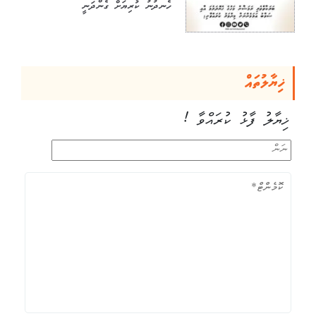
ހެނދުނު ކުރިޔަށް ގެންދަނީ
ޚިޔާލުތައް
ޚިޔާލު ފާޅު ކުރައްވާ !