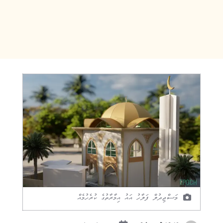
މަސްޖިދުލް ފަލާހު އައު އިމާރާތުގެ ކުރެހުމެއް