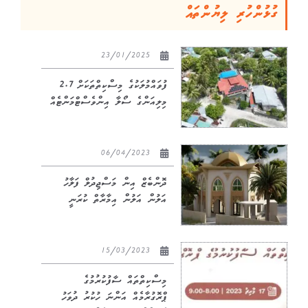
ގުޅުންހުރި ލިޔުންތައް
23/01/2025
ފުވައްމުލަކުގެ މިސްކިތްތަކަށް 2.7
މިލިއަންގެ ސޯލާ އިންވެސްޓްމަންޓެއް
06/04/2023
ދޮންބެޒް އިން މަސްޖިދުލް ފަލާހު
އަލުން އަލުން އިމާރާތް ކުރަނީ
15/03/2023
މިސްކިތްތައް ސާފުކުރުމުގެ
ޕްރޮގުރާމެއް އަންނަ ހުކުރު ދުވަހު