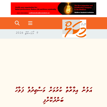
9 އޯގަސްޓް 2026
އަލުން އިމާރާތް ކުރުމަށް މަސްޖިދުލް ފަލާހު
ބަންދުކޮށްފި