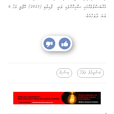
އެއްބަސްވުމެއްގައި ސޮއިކޮށްފައި ވަނީ ފާއިތުވި (2023) އޭޕްލީ މަހު 6
ވަނަ ދުވަހުއެވެ.
މަސްޖިދުލް ފަލާހު
މިސްކިތް