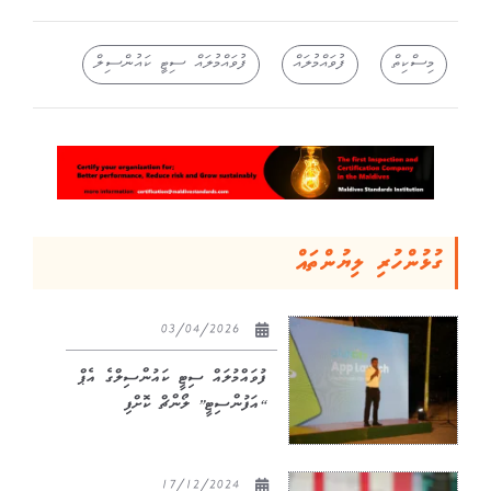
މިސްކިތް
ފުވައްމުލައް
ފުވައްމުލައް ސިޓީ ކައުންސިލް
ގުޅުންހުރި ލިޔުންތައް
03/04/2026
ފުވައްމުލައް ސިޓީ ކައުންސިލްގެ އެޕް
“އަފުންސިޓީ” ލޯންޗް ކޮށްފި
17/12/2024