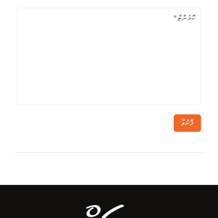
ފޮނުވާ