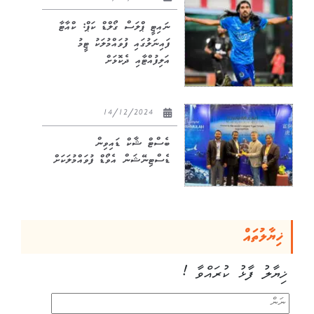
ނައިޓީ ޕްލަސް ގޯލްޑް ކަޕް: ކްއާޓާ
ފައިނަލުގައި ފުވައްމުލަކު ޓީމު
އަލިފުއްޓާއި ދެކޮޅަށް
14/12/2024
ބެސްޓް ޝާކް ޑައިވިން
ޑެސްޓިނޭޝަން އެވޯޑް ފުވައްމުލަކަށް
ޚިޔާލުތައް
ޚިޔާލު ފާޅު ކުރައްވާ !