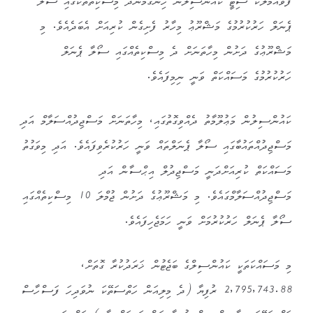
ފުވައްމުލަކު ސިޓީ ކައުންސިލުން ހިންގަމުންދާ މިސްކިތްތަކުގައި ސޯލާ
ޕެނަލް ހަރުކުރުމުގެ މަޝްރޫޢު މިހާރު ފެށިގެން ކުރިއަށް އެބަދެއެވެ. މި
މަޝްރޫޢުގެ ދަށުން މިހާތަނަށް ދެ މިސްކިތެއްގައި ސޯލާ ޕެނަލް
ހަރުކުރުމުގެ މަސައްކަތް ވަނީ ނިމިފައެވެ.
ކައުންސިލުން މަޢުލޫމާތު ދެއްވިގޮތުގައި، މިހާތަނަށް މަސްޖިދުއްސަލާމް އަދި
މަސްޖިދުއްތައުބާގައި ސޯލާ ޕެނަލްތައް ވަނީ ހަރުކުރެވިފައެވެ. އަދި މިވަގުތު
މަސައްކަތް ކުރިއަށްދަނީ މަސްޖިދުލް އިޙްސާން އަދި
މަސްޖިދުއްސަލާމްގައެވެ. މި މަޝްރޫޢުގެ ދަށުން ޖުމްލަ 10 މިސްކިތެއްގައި
ސޯލާ ޕެނަލް ހަރުކުރުމަށް ވަނީ ހަމަޖެހިފައެވެ.
މި މަސައްކަތަކީ ކައުންސިލްގެ ބަޖެޓުން ޚަރަދުކުރާ ގޮތަށް،
2,795,743.88 ރުފިޔާ (ދެ މިލިއަން ހަތްސަތޭކަ ނުވަދިހަ ފަސްހާސް