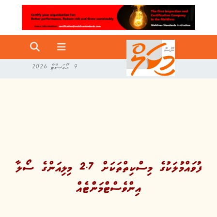
9 އޯގަސްޓް 2026
ފުވައްމުލަކުގެ މިސްކިތްތަކަށް 2.7 މިލިއަންގެ ސޯލާ
އިންވެސްޓްމަންޓެއް