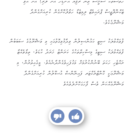
ހަތްސަތޭކަ ސާޅީސް ތިން ރުފިޔާ އަށްޑިހަ އަށް ލާރި) އަށް އަވި
ޓެކްނޮލޮޖީސް ޕްރައިވެޓް ލިމިޓެޑާ ހަވާލުކޮށްގެން ކުރިއަށްގެންދާ
މަޝްރޫޢެކެވެ.
ފުވައްމުލަކު ސިޓީ ކައުންސިލުން ވިދާޅުވިގޮތުގައި މި މަޝްރޫޢުގެ ސަބަބުން
ފުވައްމުލަކު ސިޓީގެ މިސްކިތްތަކުގެ ކަރަންޓު ޚަރަދު ކުޑަވެ، ތިމާވެއްޓާ
ރައްޓެހި ހަކަތަ ބޭނުންކުރުމަށް މަގުފަހިވެގެންދާނެއެވެ. މީގެއިތުރުން، މި
މަޝްރޫޢަކީ ކޮންޓްރެކްޓަރ ފައިނޭންސް އުސޫލުން ކުރިއަށްގެންދާ
މަޝްރޫޢެއްކަން ވެސް ފާހަގަކޮށްލެވެއެވެ