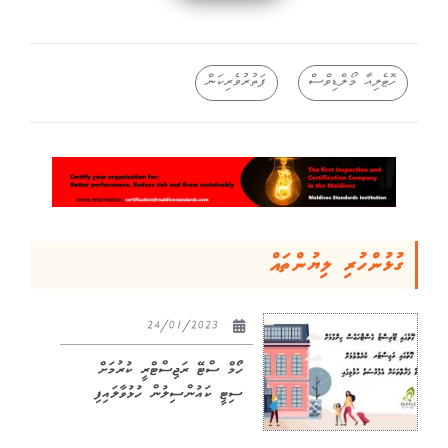
ހޮޓެލިއާ މޯލްޑިވްސް
ފަތުރުވެރިކަން
ގުޅުންހުރި ލިޔުންތައް
24/01/2023
ހޯމް ސްޓޭ ރަޖިސްޓްރީ ކުރުމަށް
ސިޓީ ކައުންސިލުން ހުޅުވާލައިފި