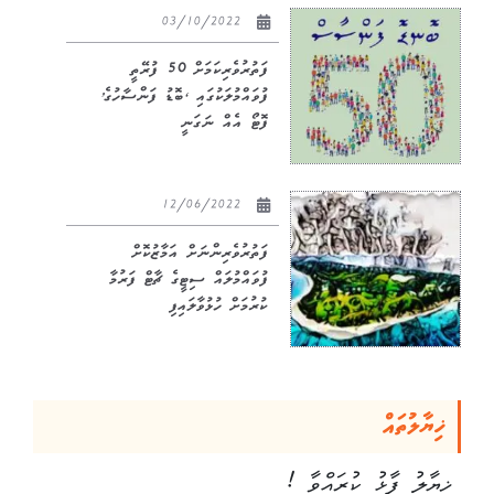
03/10/2022
ފަތުރުވެރިކަމަށް 50 ފުރޭތީ
ފުވައްމުލަކުގައި ‘ބޮޑު ފަންސާހުގެ’
ފޮޓޯ އެއް ނަގަނީ
12/06/2022
ފަތުރުވެރިންނަށް އަމާޒުކޮށް
ފުވައްމުލައް ސިޓީގެ ޗާޓް ފަރުމާ
ކުރުމަށް ހުޅުވާލައިފި
ޚިޔާލުތައް
ޚިޔާލު ފާޅު ކުރައްވާ !