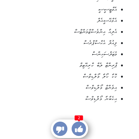
އެމްޓީސީސީ
އެމްއޭސީއެލް
އެލިއާ އިންވެސްޓްމަންޓްސް
ފިއުލް އެކްސްޕްރެސް
މެޓަލްސައިންސް
ޕްރިންޓް ލެބް ކްރިއޭޓިވް
ކޮކާ ކޯލާ މޯލްޑިވްސް
އިވެންޓް މޯލްޑިވްސް
އިކެބާނާ މޯލްޑިވްސް
2