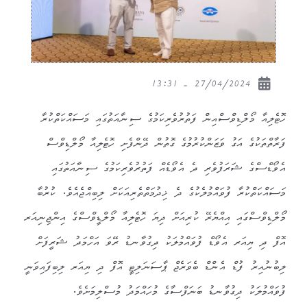
27/04/2024 - 13:31
ހޮޓެލިއާ މޯލްޑިވްސްއިން ފަތުރުވެރިކަމުގެ ސިނާއަތުގައި މަސައްކަތްކުރާ
ފަރާތްތަކުގެ އަގު ވަޒަންކުރުމުގެ ގޮތުން ދޭންފެށި ހޮޓެލިއާ މޯލްޑިވްސް
އެވޯޑްސްގެ ޝަރަފުވެރި ދެ އެވޯޑެއް ފަތުރުވެރިކަމުގެ ސިނާއަތުގައި
މަސައްކަތްކުރާ ފުވައްމުލެކުގެ ދެ ޚިދުމަތްތެރިއަކަށް ލިބިއްޖެއެވެ. ކުރުބާ
މޯލްޑިވްސްގައި އިއްޔެރޭ ކުރިއަށް ދިޔަ ހޮޓެލިއާ މޯލްޑީވްސްގެ އިންޖިނިއަރ
އޮފް ދި ޔިއަރ އެވޯޑް ފުވައްމުލަކު ދިގުވާނޑު ރޭވަ އަހްމަދު ޝަރީފަށް
ލިބުނުއިރު ފުޑް އެންޑް ބެވަރެޖް ޕާސަނަލިޓީ އޮފް ދި ޔިއަރ ލިބިފައިވަނީ
ފުވައްމުލަކު ދިގުވާނޑު ބަނަފްސާގެ މުހައްމަދު މުސްލިމަށެވެ.