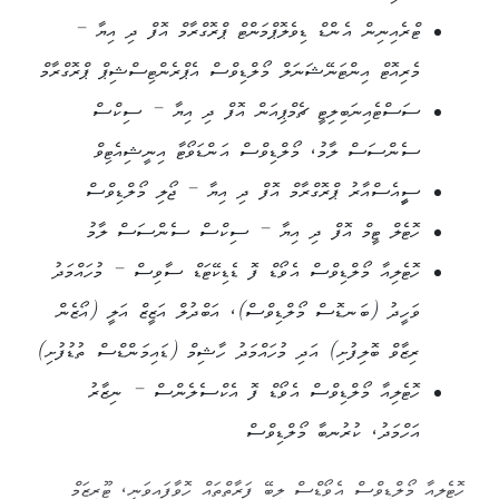
ޓްރެއިނިން އެންޑް ޑިވެލޮޕްމަންޓް ޕްރޮގްރާމް އޮފް ދި އިޔާ –
މެރިއޮޓް އިންޓަނޭޝަނަލް މޯލްޑިވްސް އެޕްރެންޓިސްޝިޕް ޕްރޮގްރާމް
ސަސްޓެއިނަބިލިޓީ ޗެމްޕިއަން އޮފް ދި އިޔާ – ސިކްސް
ސެންސަސް ލާމު، މޯލްޑިވްސް އަންޑަވޯޓާ އިނީޝިއެޓިވް
ސީީއެސްއާރު ޕްރޮގްރާމް އޮފް ދި އިޔާ – ޖޯލި މޯލްޑިވްސް
ހޮޓެލް ޓީމް އޮފް ދި އިޔާ – ސިކްސް ސެންސަސް ލާމު
ހޮޓެލިއާ މޯލްޑިވްސް އެވޯޑް ފޮ ޑެޑިކޭޓަޑް ސާވިސް – މުހައްމަދު
ވަހީދު (ބަނޑޮސް މޯލްޑިވްސް)، އަބްދުލް އަޒީޒް އަލީ (އޯޒެން
ރިޒާވް ބޮލިފުށި) އަދި މުހައްމަދު ހާޝިމް (ޑައިމަންޑްސް ތުޑުފުށި)
ހޮޓެލިއާ މޯލްޑިވްސް އެވޯޑް ފޮ އެކްސެލެންސް – ނިޒާރު
އަހްމަދު، ކުރުނބާ މޯލްޑިވްސް
ހޮޓެލިއާ މޯލްޑިވްސް އެވޯޑްސް ލިބޭ ފަރާތްތައް ހޮވާފައިވަނީ، ޓޫރިޒަމް