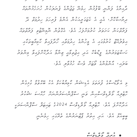
ދާއިރާގެ ފަންނީ ބޭފުޅުން ހިމެނޭ ޖަޖުންގެ ޕެނަލަކުން ހުށަހެޅުންތައް
ދިރާސާކޮށް، އެއީ އެ ކެޓަގަރީއަކުން އެންމެ ފުރިހަމަ ހިދުމަތް ދޭ
ފަރާތްކަން ކަށަވަރު ކުރުމަށްފަހު އެވެ. އެގޮތުން ނޮމިނޭޓުވި ފަރާތްތައް
އިވެލުއޭޓް ކުރުމުގައި އެ މީހުންގެ ހިދުމަތާއި ހޯދާފައިވާ ކާމިޔާބީތަކާއި
ކަސްޓަމަރުންގެ ފީޑްބެކް އަދި އިޖުތިމާއީ ޒިންމާ އަދާކޮށްފައިވާ މިންވަރު
ބަލައި، އާންމުންގެ ވޯޓަށް ވެސް ހުޅުވާލި އެވެ.
މި އެވޯޑްސްގެ ފުރަތަމަ އެޑިޝަން ކާމިޔާބުކަމާ އެކު ބޭއްވުމާ ގުޅިގެން
ހޮޓެލިއާ މޯލްޑިވްސްއިން ވަނީ ސްޕޮންސަރުންނަށް ހާއްސަ ޝުކުރު
އަދާކޮށްފަ އެވެ. ހޮޓެލިއާ މޯލްޑިވްސް 2024ގެ ޓައިޓަލް ސްޕޮންސަރަކީ
ބީބީއެމް އެވެ. އަދި އިތުރު ޕާޓްނަރުންގެ ތެރޭގައި ހިމެނެނީ
އުރީދޫ މޯލްޑިވްސް