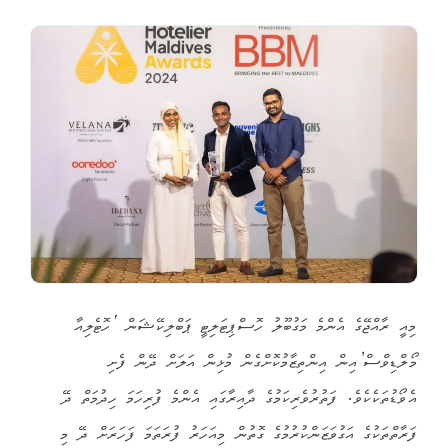
މިއީ ރާއްޖޭގެ އެންމެ މަގުބޫލު ހޮސްޕިޓަލިޓީ ޕަބްލިކޭޝަން ‘ހޮޓެލިއާ
މޯލްޑިވްސް’އިން އިންތިޒާމުކޮށްގެން މުޅިން އަލަށް ދޭން ފެށި
އެވޯޑުތަކެކެވެ. ފަތުރުވެރިކަމުގެ ދާއިރާގައި އެންމެ ފުރިހަމަ ހިދުމަތް ދޭ
ފަރާތްތަކުގެ އަގުވަޒަންކުރުމުގެ ގޮތުން މިއަހަރު ފުރަތަމަ ފަހަރަށް ދޭ މި