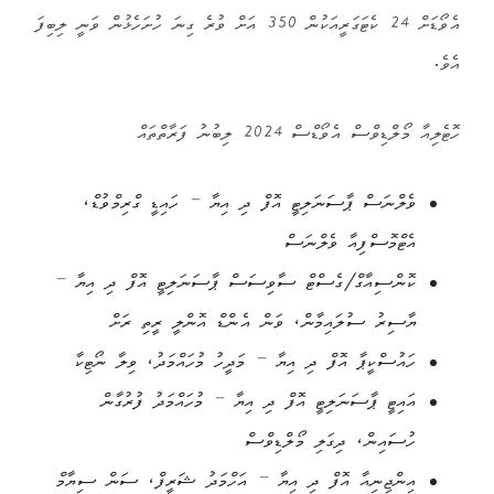
އެވޯޑަށް 24 ކެޓަގަރީއަކުން 350 އަށް ވުރެ ގިނަ ހުށަހެޅުން ވަނީ ލިބިފަ
އެވެ.
ހޮޓެލިއާ މޯލްޑިވްސް އެވޯޑްސް 2024 ލިބުނު ފަރާތްތައް
ވެލްނަސް ޕާސަނަލިޓީ އޮފް ދި އިޔާ – ހައިޑީ ގްރިމްވުޑް،
އެޓްމޮސްފިއާ ވެލްނަސް
ކޮންސިއާގް/ގެސްޓް ސާވިސަސް ޕާސަނަލިޓީ އޮފް ދި އިޔާ –
ޔާސިރު ސުލައިމާން، ވަން އެންޑް އޮންލީ ރީތި ރަށް
ހައުސްކީޕާ އޮފް ދި އިޔާ – މަދީހު މުހައްމަދު، ވިލާ ނޯޓިކާ
އައިޓީ ޕާސަނަލިޓީ އޮފް ދި އިޔާ – މުހައްމަދު ފުރުގާން
ހުސައިން، ދިގަލި މޯލްޑިވްސް
އިންޖިނިއާ އޮފް ދި އިޔާ – އަހްމަދު ޝަރީފް، ސަން ސިޔާމް