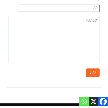
ފޮނުވާ