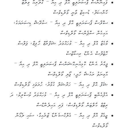
ފައިނޭންސް ޕާސަނަލިޓީ އޮފް ދި އިޔާ – ގްލޯރިއާ ވިލާޓާ
ކާންސަލް، ޑުސިޓް ތާނީ މޯލްޑިވްސް
ސޭލްސް ޕާސަނަލިޓީ އޮފް ދި އިޔާ – ސުރޭޝް ޑިސަނަޔަކެ،
އައިކެން ސްޕެންސް މޯލްޑިވްސް
މާކެޓާ އޮފް ދި އިޔާ – މުހައްމަދު ޝަފްރާޒް ހާފިޒް، ޕަލްސް
ހޮޓެލްސް އެންޑް ރިސޯޓްސް
ޕީއާރު އެންޑް ކޮމިއުނިކޭޝަންސް ޕާސަނަލިޓީ އޮފް ދި އިޔާ –
އާމިނަތު ރައުޝާ ހާދީ، ޖޯލި މޯލްޑިވްސް
ޝެފް އޮފް ދި އިޔާ – ހަރްޝަލް ކުމާރު، ހުރަވަޅި މޯލްޑިވްސް
އެފްއެންބީ ޕާސަނަލިޓީ އޮފް ދި އިޔާ – މުހައްމަދު މުސްލިމް، ދަ
ރިޓްޒް ކާލްޓަން މޯލްޑިވްސް، ފަރި އައިލެންޑްސް
ޖީއެމް އޮފް ދި އިޔާ – އެލްކްސެންޑާ ޓްރެއިގާ، ސައި ލެގޯން
މޯލްޑިވްސް