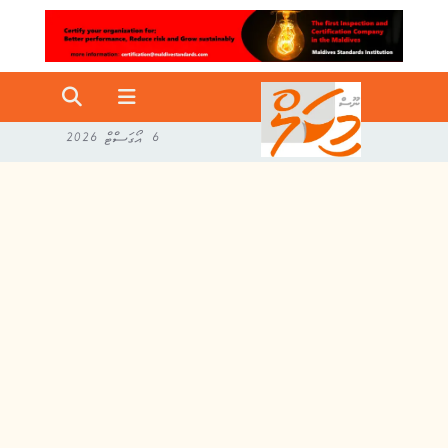
6 އޯގަސްޓް 2026