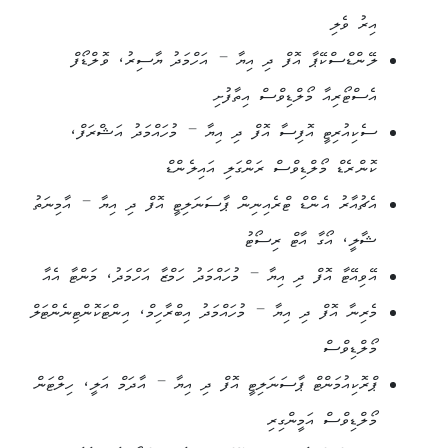
އިރު ވެލި
ލޭންޑްސްކޭޕާ އޮފް ދި އިޔާ – އަހްމަދު ޔާސިރު، ވޮލްޑޯފް
އެސްޓޯރިއާ މޯލްޑިވްސް އިތާފުށި
ސެކިއުރިޓީ އޮފިސާ އޮފް ދި އިޔާ – މުހައްމަދު އަޝްރަފް،
ކޮންރެޑް މޯލްޑިވްސް ރަންގަލި އައިލެންޑް
އެޗުއާރު އެންޑް ޓްރެއިނިން ޕާސަނަލިޓީ އޮފް ދި އިޔާ – އާމިނަތު
ޝާލީ، އޯގާ އާޓް ރިސޯޓު
އޭވިއޭޓާ އޮފް ދި އިޔާ – މުހައްމަދު ހަމްޒާ އަހްމަދު، މަންޓާ އެއާ
މެރިނާ އޮފް ދި އިޔާ – މުހައްމަދު އިބްރާހިމް، އިންޓަކޮންޓިނެންޓަލް
މޯލްޑިވްސް
ޕްރޮކިއުމަންޓް ޕާސަނަލިޓީ އޮފް ދި އިޔާ – އާދަމް އަލީ، ހިލްޓަން
މޯލްޑިވްސް އަމީންގިރި