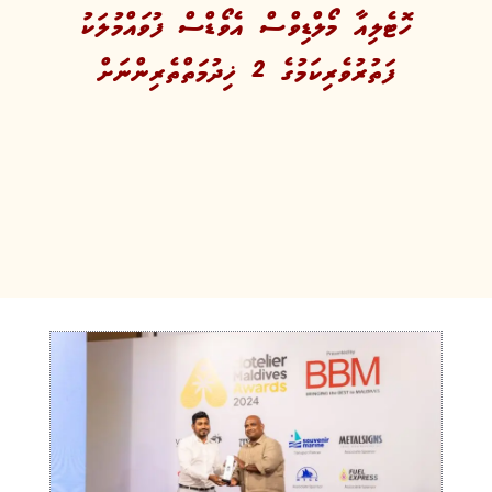
ހޮޓެލިއާ މޯލްޑިވްސް އެވޯޑްސް ފުވައްމުލަކު
ފަތުރުވެރިކަމުގެ 2 ޚިދުމަތްތެރިންނަށް