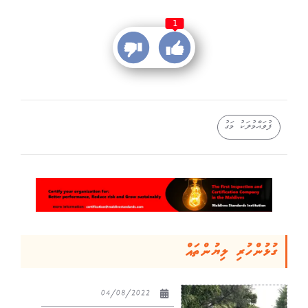
1
ފުވައްމުލަކު މަގު
ގުޅުންހުރި ލިޔުންތައް
04/08/2022