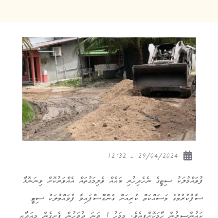
29/04/2024 - 12:32
ފުވައްމުލަކު ސިޓީގެ ނެހެދިހުރި ބައެއް ވެލިމަގުތައް އެއްވަރުކޮށް ވިނަނޮޅާ
ސާފުކުރުމުގެ މަސައްކަތް ކުރިއަށް ގެންގޮސްފައިވާ ފުވައްމުލަކު ސިޓީ
ކައުންސިލުން ހާމަކޮށްފިއެވެ. މިމަހު 1 ވަނަ ދުވަހުން ފެށިގެން މިއަދާއި