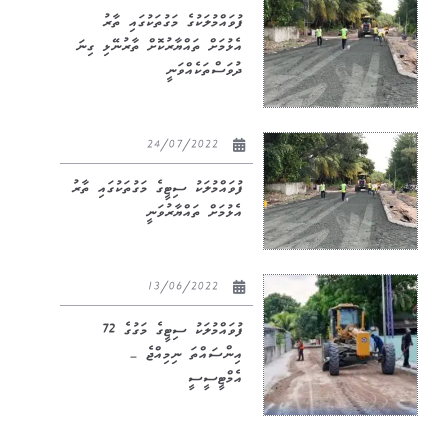
ފުވައްމުލަކުގެ މަގުތަކުގައި ތާރު
އެޅުމަށް ތައްޔާރުކޮށް ތާރުނޭޅި ގިނަ
ދުވަސްތަކެއްވަނީ
24/07/2022
ފުވައްމުލަކު ސިޓީގެ މަގުތަކުގައި ތާރު
އެޅުމަށް ތައްޔާރުވަނީ
13/06/2022
ފުވައްމުލަކު ސިޓީގެ މަގުގެ 72
އިންސައްތަ ނިމިއްޖެ –
އެމްޓީސީސީ