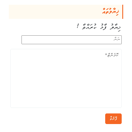
ޚިޔާލުތައް
ޚިޔާލު ފާޅު ކުރައްވާ !
ފޮނުވާ