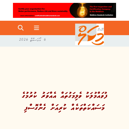
6 އޯގަސްޓް 2026
ފުވައްމުލަކު ވެލިމަގުތައް އެއްވަރު ކުރުމުގެ
މަސައްކަތްތަކެއް ކުރިއަށް ގެންގޮސްފި