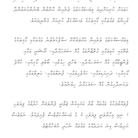
ހަމައަށް ކުރިއަށްދިޔަ މިމަސައްކަތުގެ ތެރެއިން އާންމުން ބޭނުންކުރަމުންދާ
މުހިންމު މަގުތަކާއި ގޯޅިތަކުގެ މަސައްކަތް ކުރިއަށް ގެންދިޔައެވެ.
މިމައްސައްކަތުގެ ތެރެއިން އެއްވަރުކޮށް ސާފުކުރެވުނު މަގުތަކާއި ގޯޅިތަކުގެ
ތެރޭގައި ކެމިމަގާއި ގުލްޒާރުމަގު ގުޅޭ ސަރަހައްދާއި، ރޯޝަނީ މަގާއި
ޕެންޒީމާގޯޅި ގުޅޭ ސަރަހއްދާއި، ބަހާރީ ހިގުމާއި، ބޯވެލި ގޯޅިއާއި، ކުޅޭފެ
ގޯޅިއާއި، ދަށިއަޑިމަގާއި، ކަޅުފެހިމަގާއި، ފުނަމާމަގާއި، އަލިވާމަގާއި
ދަކަނދާހިގުން ގުޅޭ ސަރަހައްދު ހިމެނެއެވެ.
ފުވައްމުލަކުގެ މަގުތައް ތާރު އަޅައިގެން ޒަމާނީ ފެންވަރަށް ހެދުމުގެ ފިޔަވަހި
1 ނިމި މިހާރުވަނީ ފިޔަވަހި 2 ގެ މަސައްކަތްވެސް ފެށިފައެވެ. ނަމަވެސް
އަދިވެސް ގިނަ އަދަދެއްގެ މަގުތައް ނެހެދި އެބަހުއްޓެވެ.