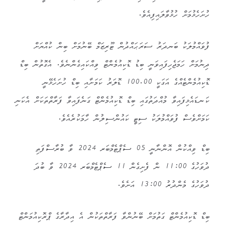
ހުށަހެޅުމަށް ހުޅުވާލައިފިއެވެ.
ފުވައްމުލަކު ބަނދަރު ސަރަޙައްދުން ޓޫރިޒަމް ބޭނުމަށް ބިން ކުއްޔަށް
ދިނުމަށް ހަމަޖެހިފައިވަނީ ބިޑު ޑޮކިއުމެންޓް ވިއްކައިގެންނެވެ. އެގޮތުން ބިޑް
ޑޮކިއުމެންޓެއްގެ އަގަކީ 100.00 ޑޮލަރު ކަމަށާއި ބިޑް ހުށަހެޅޭނީ
ކަނޑައެޅިފައިވާ މުއްދަތުގައި ބިޑް ޑޮކިއުމެންޓް ގަނެފައިވާ ފަރާތްތަކަށް އެކަނި
ކަމަށްވެސް ފުވައްމުލަކު ސިޓީ ކައުންސިލުން ހާމަކުރެއެވެ.
ބިޑް ވިއްކުން އޮންނާނީ 05 ސެޕްޓެމްބަރ 2024 ވާ ބުރާސްފަތި
ދުވަހުގެ 11:00 ން ފެށިގެން 11 ސެޕްޓެމްބަރ 2024 ވާ ބުދަ
ދުވަހުގެ މެންދުރު 13:00 އަށެވެ.
ބިޑް ޑޮކިއުމެންޓް ގަތުމަށް ބޭނުންވާ ފަރާތްތަކުން އެ އިދާރާގެ ޕްރޮކިއުމަންޓް