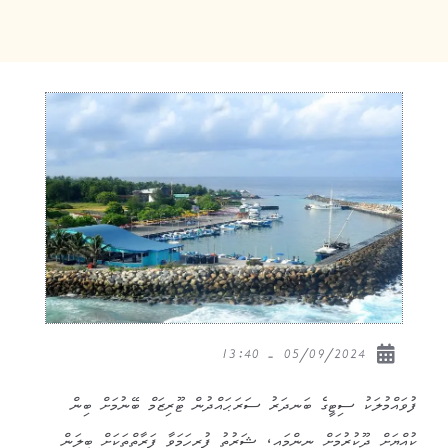
05/09/2024 - 13:40
ފުވައްމުލަކު ސިޓީގެ ބަނދަރު ސަރަޙައްދުން ޓޫރިޒަމް ބޭނުމަށް ބިން
ކުއްޔަށް ދޫކުރުމަށް ނިންމައި، ޝަރުތު ފުރިހަމަވާ ފަރާތްތަކަށް ބީލަން