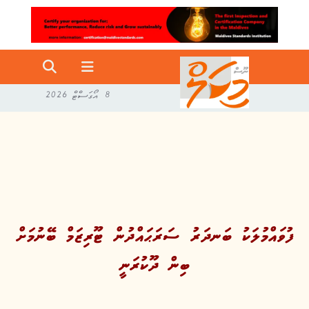
8 އޯގަސްޓް 2026
ފުވައްމުލަކު ބަނދަރު ސަރަޙައްދުން ޓޫރިޒަމް ބޭނުމަށް
ބިން ދޫކުރަނީ