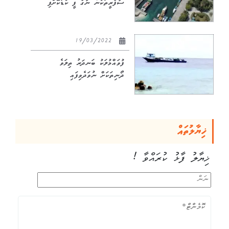
ސަފާރީތަކުން ނަގާ ފީ ކުޑަކޮށްފި
19/03/2022
ފުވައްމުލަކު ބަނދަރު ތިލަވެ
ދޯނިތަކަށް ނުވަދެވިފައި
ޚިޔާލުތައް
ޚިޔާލު ފާޅު ކުރައްވާ !