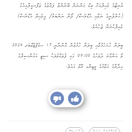
ޔުނިޓްގެ މެއިލްއަށް ބިޑް ގަންނަން ބޭނުންވާ ފަރާތުގެ ތަފްސީލާއިއެކު
(ކުންފުނީގެ ނަމާއި އެޑްރެސް/ ފޯން ނަންބަރު/ އީމެއިލް އެޑްރެސް)
މެއިލްކުރަން ޖެހެއެވެ.
ބީލަން ހުށަހެޅުމާއި ބީލަން ހުޅުވުން އޮންނާނީ 17 ސެޕްޓެމްބަރ 2024
ވާ އަންގާރަ ދުވަހުގެ 09:00 ގައި ފުވައްމުލަކު ސިޓީ ކައުންސިލްގެ
އިދާރާގެ އަތޮޅުގެ މީޓިންގ ރޫމް ގައެވެ.