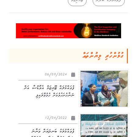
ފުވައްމުލަކު ބަދަރު
ޓުއަރިޒަމް
ގުޅުންހުރި ލިޔުންތައް
06/09/2024
ފުވައްމުލައް ޓޫރިޒަމް އެވޯޑްސް އަށް
ނަންހުށަހެޅުމަށް ހުޅުވާލައިފި
12/04/2022
ފުވައްމުލަކު ބަނދަރަށް ވަންނަ