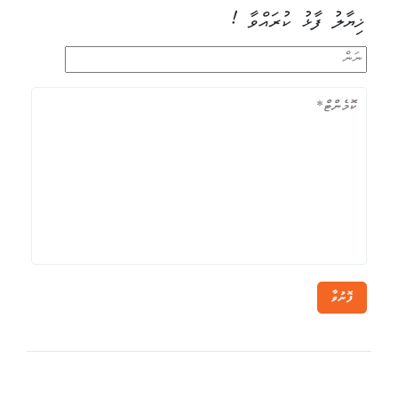
ޚިޔާލު ފާޅު ކުރައްވާ !
ފޮނުވާ