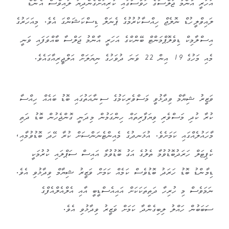
އަހަރީ އާންމު ޖަލްސާގެ ހަވާސާގައި ކުރިއަށްގެންދިޔަ ލައިވްސް އެންޑް
ލައިވްލީހުޑް ނޮލެޖް ހިއްސާކުރުމުގެ ޕެނަލް ޑިސްކަޝަންގަ އެވެ. މިއަހަރުގެ
އިސްލާމިކް ޑިވެލޮޕްމަންޓް ބޭންކްގެ އަހަރީ އާންމު ޖަލްސާ ބާއްވަފައި ވަނީ
މެއި މަހުގެ 19 އިން 22 ވަނަ ދުވަހުގެ ނިޔަލަށް އަލްޖީރިއާގައެވެ.
ވަޒީރު ޝިޔާމް ވިދާޅުވީ މަސްވެރިކަމުގެ ސިނާއަތުގައި ބޮޑު ބައެއް ހިއްސާ
ކުރާ ކުދި މަސްވެރި ވިޔަފާރިތައް ހިންގަމުން މިދަނީ ގޮންޖެހުން ބޮޑު ދަތި
މާހައުލެއްގައި ކަމަށެވެ. އުޅަނދުގެ މެއިންޓެނަންސަށް ކުރާ ހޭދަ ބޮޑުވުމާއި،
ކެޕިޓަލް ހަރަދުބޮޑުވުމާ ތެލުގެ އަގު ބޮޑުވުމާ އައިސް ސަޕްލައި ކުރުމަކީ
ޑިމާންޑު ބޮޑު ހަރަދު ބޮޑުވެސް ކަމެއް ކަމަށް ވަޒީރު ޝިޔާމް ވިދާޅުވި އެވެ.
ނަމަވެސް މި ހުރިހާ ދަތިތަކަކަށް އައިއެސްޑީބީ އާއި އެލްއެލްއެފްގެ
ސަބަބުން ހައްލު ލިބިގެންދާ ކަމަށް ވަޒީރު ވިދާޅުވި އެވެ.