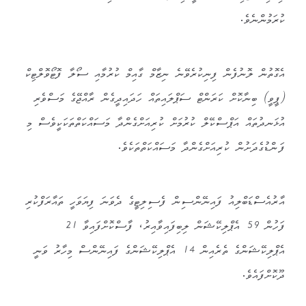
ކުރަމުންނެވެ.
އެގޮތުން ލޮނުފެން ފިނިކުރެވޭނެ ނިޒާމް ގާއިމް ކުރުމާއި ސޯލާ ފޮޓޯވޮލްޓިކް
(ޕީވީ) ބިނާކޮށް ކަރަންޓް ސަޕްލައިތައް ހަދައިދީގެން ރާއްޖޭގެ މަސްވެރި
އުޅަނދުތައް އަޕްސްކޭލް ކުރުމަށް ކުރިއަށްގެންދާ މަސައްކަތްތަކަކީވެސް މި
ފަންޑުގެދަށުން ކުރިއަށްގެންދާ މަސައްކަތްތަކެވެ.
އާރުއެސްޑަބްލިއު ފައިނޭންސިން ފެސިލިޓީގެ ދެވަނަ ފިޔަވަހީ ތައާރަފްކުރި
ފަހުން 59 އެޕްލިކޭޝަން ލިބިފައިވާއިރު، ފާސްކޮށްފައިވާ 21
އެޕްލިކޭޝަންގެ ތެރެއިން 14 އެޕްލިކޭޝަންގެ ފައިނޭންސް މިހާރު ވަނީ
ދޫކޮށްފައެވެ.