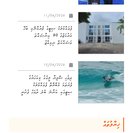
11/06/2026
ފުވައްމުލަކު ސިޓީގެ ޤުރުއާނާއި ބެހޭ
މަރުކަޒުގެ 90 އިންސައްތަ
މަސައްކަތް ނިމިއްޖެ
10/06/2026
ދިވެހި ސާފިން ލީގުގެ މިއަހަރުގެ
ފުރަތަމަ މުބާރާތް ފުވައްމުލަކު
ސިޓީގައި އަންނަ ބުދަ ދުވަހު ފެށެނީ
ޚިޔާލުތައް