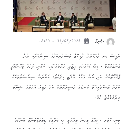
31/05/2025 - 18:33
ޞާލިޙް
ރައީސް ޑރ މުހައްމަދު މުއިއްޒު މަސްވެރިކަމުގެ ސިނާއަތާއި މެދު
ގެންގުޅުއްވާ ސިޔާސަތުތަކަކީ އީޖާދީ ހައްލުތަކާއި، ޒަމާނީ ފަހުގެ ޓެކްނޮލޮޖީ
ޕްރޮމޯޓްކުރާ އަދި ބާނާ މަހުގެ ކޮލެޓީ ހިފައްޓާ، ހަރުދަނާ ސިޔާސަތުތަކެއް
ކަމަށް މަސްވެރިކަމާ ކަނޑުގެ ވަސީލަތްތަކާ ބެހޭ ވަޒީރު އަހުމަދު ޝިޔާމް
ވިދާޅުވެއްޖެ އެވެ.
މިނިސްޓަރ ޝިޔާމް މިހެން ވިދާޅުވީ އިސްލާމިކް ޑިވެލޮޕްމަންޓް ބޭންކްގެ