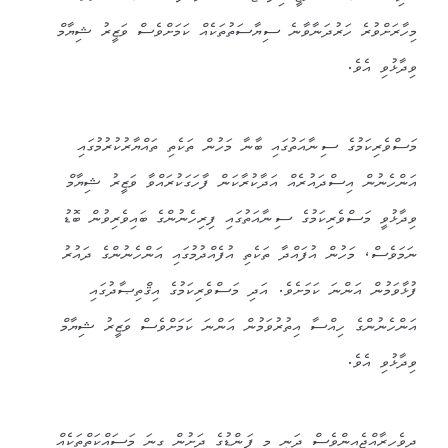
މިހާރަށްވުރެ ހަރުދަނާވާނެ ސިޔާސަތުތަކެއް ކަމަށްވެސް ވަޒީރު ޝިޔާމް
ވިދާޅުވި އެވެ.
މަސްވެރިކަމުގެ ސިނާއަތުގައި ބާނާ މަހުން ތަކެތި ތައްޔާރުކުރުމުގައި
އަންހެނުން އިސްދައުރެއް އަދާކުރާކަން ފާހަގަކުރައްވާ ވަޒީރު ޝިޔާމް
ވިދާޅުވީ މަސްވެރިކަމުގެ ސިނާއަތުގައި ފިރިހެނުންގެ ބައިވެރިވުން ބޮޑު
ނަމަވެސް، މަހުން އުފައްދާ ތަކެތި އުފެއްދުމުގައި އަންހެނުންގެ ދައުރު
ފުޅާވަމުން އަންނަ ކަމަށެވެ. އަދި މަސްވެރިކަމުގެ އިޤްތިޞާދުގައި
އަންހެނުންގެ ހިއްސާ އިތުރުވަމުން އަންނަ ކަމަށްވެސް ވަޒީރު ޝިޔާމް
ވިދާޅުވި އެވެ.
ދިވެހިރާއްޖެއިންވެސް ދަނީ މި ފަންޑުގެ ދަށުން ގިނަ މަސައްކަތްތަކެއް