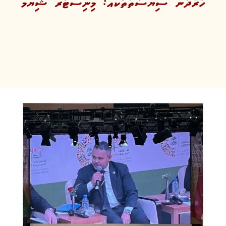
ހަރުދަނާ ސިޔާސަތުތަކެއް: މިނިސްޓަރ ޝިޔާމް