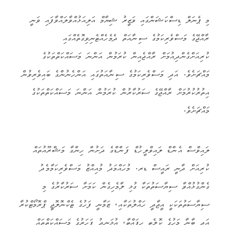
މި ޕެނަލް ޑިސްކަޝަންގައި ވަޒީރު ޝިޔާމް އަލިއަޅުއްވާލައްވާފައި ވަނީ
ރާއްޖޭގެ މަސްވެރިކަމުގެ ސިނާއަތް ދެމެހެއްޓެނިވިގޮތެއްގައި
ކުރިއަށްގެންދިއުމަށް ރާއްޖެއިން ކުރަމުން އަންނަ މަސައްކަތްތަކުގެ
މައްޗަށެވެ. އަދި މަސްވެރިކަމުގެ ސިނާއަތުގައި އަންހެނުންގެ ބައިވެރިވުން
އިތުރުކުރުމަށް ރާއްޖޭގެ ސަރުކާރުން ކުރަމުން އަންނަ މަސައްކަތްތަކުގެ
މައްޗަށެވެ.
ލައިވްސް އެންޑް ލައިވްލީހުޑް ފަންޑްގެ ދަށުން ހިންގާ މަޝްރޫއުތައް
ކުރިއަށް ދާނީ ރައީސް ޑރ. މުހައްމަދު މުއިއްޒު މަސްވެރިކަމާމެދު
ގެންގުޅުއްވާ ސިޔާސަތުތަކާ ގުޅި ލާމެހިގެން ކަމަށާ ސަރުކާރުގެ މި
ސިޔާސަތުތަކަކީ އީޖާދީ ހައްލުތަކާއި، ޒަމާނީ ފަހުގެ ޓެކްނޮލޮޖީ ޕްރޮމޯޓްކުރާ
އަދި ބާނާ މަހުގެ ކޮލެޓީ ހިފައްޓާ، އުޅަނދު ފަހަރުގެ މަސައްކަތްތައް