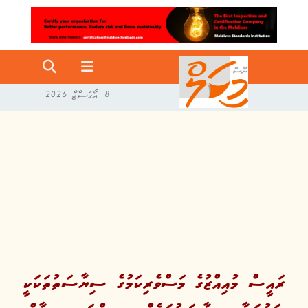
8 އޯގަސްޓް 2026
ރައީސް މުއިއްޒުގެ މަސްވެރިކަމުގެ ސިޔާސަތުތަކަކީ