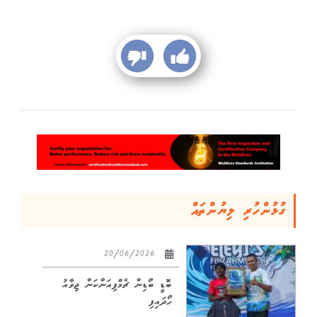
ގުޅުންހުރި ލިޔުންތައް
20/06/2026
ބޮޑީ ބޯޑިން ޗެމްޕިއަންކަން ޖިވާއު
ހޯދައިފި