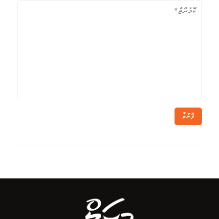
ފޮނުވާ