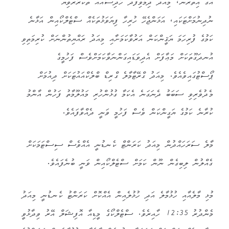
އޭގެ އިތުރުން، މިއަދު ދިމާވިފަދަ ހާދިސާއެއް ތަކުރާރުވިޔަ
ނުދިނުމަށްޓަކައި، އަޅަންޖެހޭ ހުރިހާ ފިޔަވަޅުތަކެއް ސްޓެލްކޯއިން އަޅާނެ
ކަމުގެ ފުރިހަމަ ޔަޤީންކަން އަރުވާކަމަށާއި މިއަދު ރައްޔިތުންނަށް ކުރިމަތިވި
އުނދަގޫތަކަށް މަޢާފަށް އެދިވަޑައިގަންނަވާކަމަށްވެސް ފަހުމީގެ
ޕޯސްޓުގައިވެއެވެ. މިއަދު ގްރޭޓާމާލެ ގްރިޑް ބްލެކްއައުޓަކަށް ދިއުމަށް
މެދުވެރިވި ސަބަބު ދެނަގަނެ އެކަމާ ގުޅުންހުރި މައުލޫމާތު ފަހުން އާންމު
ކުރާނެ ކަމުގެ ޔަގީންކަން ވެސް ފަހުމީ ވަނީ ދެއްވާފައެވެ.
މާލެ ސަރަހައްދުން މިއަދު ކަރަންޓް ކެނޑުނީ އެއްވެސް ސިސްޓަމަކަށް
ގެއްލުން ލިބިގެން ނޫން ކަމަށް ސްޓެލްކޯއިން ވަނީ ބުނެފައެވެ.
މުޅި މާލެއާއި ހުޅުމާލެ އަދި ހުޅުލެއިން އެއްކޮށް ކަރަންޓު ކެނޑުނީ މިއަދު
މެންދުރު 12:35 ހާއިރެވެ. ސްޓެލްކޯގެ މީޑިއާ އޮފިޝަލް އޭރު ވިދާޅުވީ