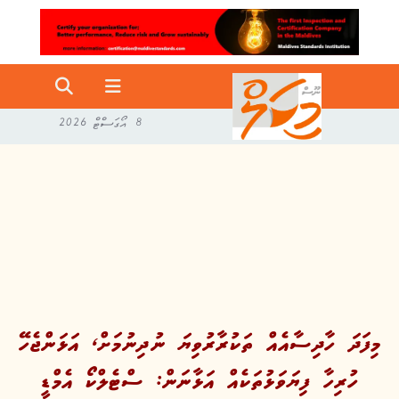
8 އޯގަސްޓް 2026
މިފަދަ ހާދިސާއެއް ތަކުރާރުވިޔަ ނުދިނުމަށް، އަޅަންޖެހޭ
ހުރިހާ ފިޔަވަޅުތަކެއް އަޅާނަން: ސްޓެލްކޯ އެމްޑީ