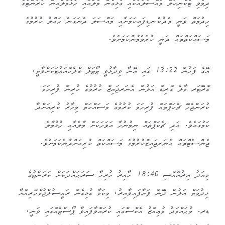
ދިމާވި ޓެކްނިކަލް މައްސަލައަކާއި ގުޅިގެން މާލެއާއި ހުޅުމާލެއިން ކަރަންޓުގެ
ހިދުމަތް ވަނީ މެދުކެނޑިފައިކަމަށާއި މައްސަލަ ދެނަގަނެ ހައްލު ކުރުމުގެ
މަސައްކަތްތައް ދަނީ ކުރެވެމުންކަމަށެވެ.
އޭގެ ފަހުން 13:22 ގައި އޭނާ ވިދާޅުވީ ޓޯޓަލް ބްލެކްއައުޓަކަށްވާތީ،
ގްރޭޓަރ މާލެ ގްރިޑް އަލުން އެނަރޖައިޒް ކުރުމުގެ ކުރިން ފުރިހަމަ
ކުރަންޖެހޭ ޗެކަޕްތައް ފުރިހަމަ ކުރުމުގެ މަސައްކަތް މިހާރު ކުރިއަށްދާ
ކަމުގައެވެ. އަދި ޗެކަޕްތައް ނިމުނުހާ އަވަހަކަށް މާލެއާއި ހުޅުމާލެ
ޖެންސެޓްތައް އެނަރޖައިޒްކުރުމުގެ މަސައްކަތް ކުރިއަށްދާނެކަމަށެވެ.
މިއަދު އިރުއޮއްސި 18:40 ހާއިރު ހުރިހާ ސަރަޙައްދަކަށް ކަރަންޓުގެ
ޚިދުމަތް އަލުން ދޭން ފަށާފައިވާއިރު، މިކަމާ ގުޅިގެން ރައީސުލްޖުމްހޫރިއްޔާ
ޑރ. މުޙައްމަދު މުޢިއްޒު އެކްސްގައި ކުރައްވާފައިވާ ޕޯސްޓެއްގައި ވަނީ،