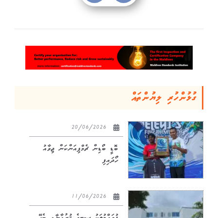
ގުޅުންހުރި ލިޔުންތައް
20/06/2026
ބޮޑީ ބޯޑިން ޗެމްޕިއަންކަން ޖިވާއު
ހޯދައިފި
11/06/2026