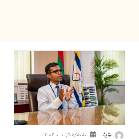
01/06/2025 - 19:59
ޞާލިޙް