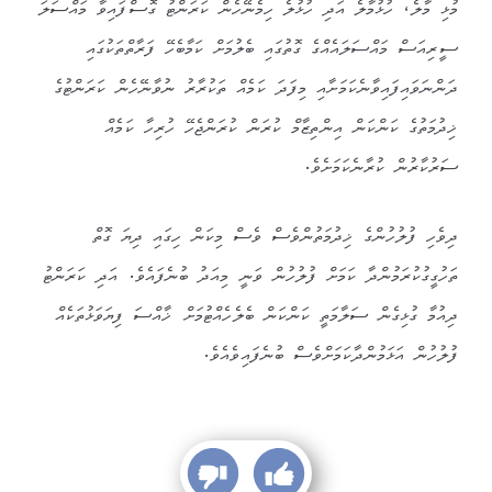
‏މުޅި މާލެ، ހުޅުމާލެ އަދި ހުޅުލެ ހިމެނޭހެން ކަރަންޓު ގޮސްފައިވާ މައްސަލަ
ސީރިއަސް މައްސަލައެއްގެ ގޮތުގައި ބެލުމަށް ކަމާބެހޭ ފަރާތްތަކުގައި
ދަންނަވައިފައިވާނެކަމަށާއި މިފަދަ ކަމެއް ތަކުރާރު ނުވާނޭހެން ކަރަންޓުގެ
ޚިދުމަތުގެ ކަންކަން އިންތިޒާމް ކުރަން ކުރަންޖެހޭ ހުރިހާ ކަމެއް
ސަރުކާރުން ކުރާނެކަމަށެވެ.
ދިވެހި ފުލުހުންގެ ޚިދުމަތުންވެސް ވެސް މިކަން ހިގައި ދިޔަ ގޮތް
ތަހުގީގުކުރަމުންދާ ކަމަށް ފުލުހުން ވަނީ މިއަދު ބުނެފައެވެ. އަދި ކަރަންޓު
ދިއުމާ ގުޅިގެން ސަލާމަތީ ކަންކަން ބެލެހެއްޓުމަށް ޚާއްސަ ފިޔަވަޅުތަކެއް
ފުލުހުން އަޅަމުންދާކަމަށްވެސް ބުނެފައިވެއެވެ.