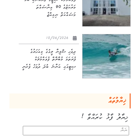
ފުވައްމުލަކު ސިޓީގެ ޤުރުއާނާއި ބެހޭ
މަރުކަޒުގެ 90 އިންސައްތަ
މަސައްކަތް ނިމިއްޖެ
10/06/2026
ދިވެހި ސާފިން ލީގުގެ މިއަހަރުގެ
ފުރަތަމަ މުބާރާތް ފުވައްމުލަކު
ސިޓީގައި އަންނަ ބުދަ ދުވަހު ފެށެނީ
ޚިޔާލުތައް
ޚިޔާލު ފާޅު ކުރައްވާ !