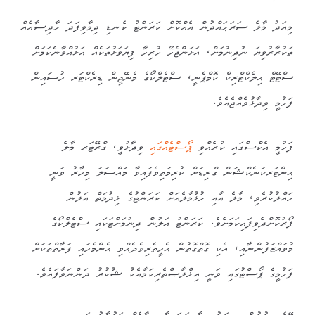
މިއަދު މާލެ ސަރަޙައްދުން އެއްކޮށް ކަރަންޓު ކެނޑި ދިމާވިފަދަ ހާދިސާއެއް
ތަކުރާރުވިޔަ ނުދިނުމަށް، އަޅަންޖެހޭ ހުރިހާ ފިޔަވަޅުތަކެއް އަޅުއްވާނެކަމަށް
ސްޓޭޓް އިލެކްޓްރިކް ކޮމްޕެނީ، ސްޓެލްކޯގެ މެނޭޖިން ޑިރެކްޓަރ ހުސައިން
ފަހުމީ ވިދާޅުވެއްޖެއެވެ.
ފަހުމީ އެކްސްގައި ކުރެއްވި
ޕޯސްޓެއްގައި
ވިދާޅުވީ، ގްރޭޓަރ މާލެ
އިންޓަރކަނެކްޝަން ގްރިޑަށް ކުރިމަތިވެފައިވާ މައްސަލަ މިހާރު ވަނީ
ހައްލުކުރެވި، މާލެ އާއި ހުޅުމާލެއަށް ކަރަންޓުގެ ޚިދުމަތް އަލުން
ފޯރުކޮށްދެވިފައިކަމަށެވެ. ކަރަންޓު އަލުން ދިނުމަށްޓަކައި ސްޓެލްކޯގެ
މުވައްޒަފުންނާއި، އެކި ގޮތްގޮތުން އެހީތެރިވެދެއްވި އެންމެހައި ފަރާތްތަކަށް
ފަހުމީގެ ޕޯސްޓުގައި ވަނީ އިޚްލާޞްތެރިކަމާއެކު ޝުކުރު ދަންނަވާފައެވެ.