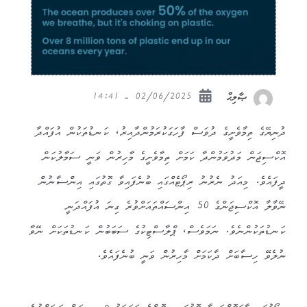
02/06/2025 - 14:41
ޞާލިޙް
ދުނިޔޭގެ ތިމާވެށީގެ ދުވަސް ފާހަގަކުރަމުންދާއިރު، ކަނޑުތަކުން އުފައްދާ
އޮކްސިޖަން މަދުވަމުންދާ ކަމަށް ތިމާވެށީގެ މާހިރުން ވަނީ ސަމާލުކަން
ދީފައެވެ. މިއަދު ނެރުނު ރިޕޯޓެއްގައި ބުނެފައިވާ ގޮތުގައި އިންސާނުން
ނޭވާލާ އޮކްސިޖަންގެ 50 އިންސައްތައަށްވުރެ ގިނަ އުފައްދަނީ
ކަނޑުތަކުންނެވެ. ނަމަވެސް، ޕްލާސްޓިކުގެ ސަބަބުން ކަނޑުތަކަށް ނޭވާ
ނުލެވޭ ހިސާބަށް ދާކަމަށް މާހިރުން ވަނީ ބުނެފައެވެ.