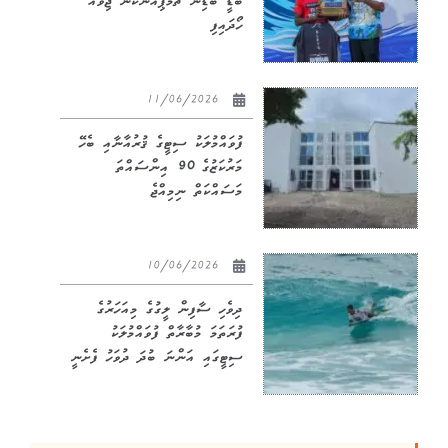
ބޮޑީ ބޯޑިން ޗެމްޕިއަންކަން ޖިވާއު
ހޯދައިފި
11/06/2026
ފުވައްމުލަކު ސިޓީގެ ޤުރުއާނާއި ބެހޭ
މަރުކަޒުގެ 90 އިންސައްތަ
މަސައްކަތް ނިމިއްޖެ
10/06/2026
ދިވެހި ސާފިން ލީގުގެ މިއަހަރުގެ
ފުރަތަމަ މުބާރާތް ފުވައްމުލަކު
ސިޓީގައި އަންނަ ބުދަ ދުވަހު ފެށެނީ