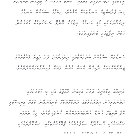
ރިޕޯޓުގައި ހާމަކޮށްފައިވާ ގޮތުގައި، ކޮންމެ އަހަރަކު 8 މިލިއަން ޓަނަށްވުރެ
ގިނަ ޕްލާސްޓިކް ކަނޑުތަކަށް އެޅެއެވެ. މިކަމުގެ ސަބަބުން ކަނޑުގެ
ދިރުންތަކަށާއި މުޅި ކަނޑުގެ ނިޒާމަށް ނޭދެވޭ އަސަރުތަކެއް ކުރަމުންދާ
ކަމަށް ރިޕޯޓުގައި ބުނެފައިވެއެވެ.
ކަނޑުތައް ސާފުކޮށް ބެލެހެއްޓުމަކީ ދިވެހިރާއްޖެ ފަދަ ޖަޒީރާ ޤައުމުތަކުގެ
ޒިންމާއެއްކަމަށް ދެކިގެން އެކަން ކުރުން ވަރަށް މުހިންމުކަމަށްބެލެވެއެވެ.
ދުނިޔޭގެ ތިމާވެށީގެ ދުވަހާ ގުޅިގެން ރާއްޖޭގެ އެކި ހިސާބުތަކުގައި
ހޭލުންތެރިކަން އިތުރުކުރުމުގެ ޙަރަކާތްތަކެއް ކުރިއަށްދާނެ ކަމަށް މިނިސްޓްރީ
އޮފް ޓޫރިޒަމް އެންޑް އެންވަޔަރަމަންޓުން ބުނެފައިވެއެވެ. މީގެ ތެރޭގައި
ރަށްރަށުގައި ގޮނޑުދޮށް ސާފުކުރުމުގެ ޕްރޮގްރާމްތަކާއި، ސްކޫލްތަކުގައި