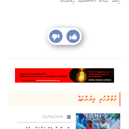
ހިންގޭ ހާއްސަ ސެޝަންތައް ހިމެނެއެވެ.
ގުޅުންހުރި ލިޔުންތައް
20/06/2026