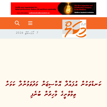
7 އޯގަސްޓް 2026
ކަނޑުތަކުން އުފައްދާ އޮކްސިޖަން މަދުވަމުންދާ ކަމަށް
ތިމާވެށީގެ މާހިރުން ބުނެފި