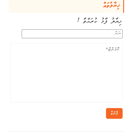
ޚިޔާލުތައް
ޚިޔާލު ފާޅު ކުރައްވާ !
ފޮނުވާ