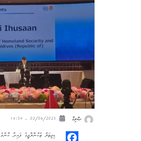
02/06/2025 - 14:54
ޞާލިޙް
ޑިޖިޓަލް ޓެކްނޮލޮޖީގެ ފައިދާ ކޮންމެ