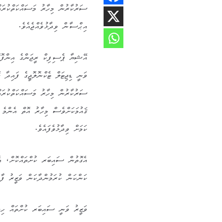
ސަރުކާރުން މިހާރު މަސައްކަތްކުރައ
އިޙްސާން ވިދާޅުވެއްޖެއެވެ.
އޭޝިޔާ ޕެސިފިކް ރީޖަންގެ އިންފޮމޭޝ
ވަނީ ޑިޖިޓަލް ޓެކްނޮލޮޖީގެ ފައިދާ ކ
ސަރުކާރުން މިހާރު މަސައްކަތްކުރައްވ
ޤައުމަކަށްވެސް މިހާރު އޮތް އެންމެ 
ކަމަށް ވިދާޅުވެފައެވެ.
އެގޮތުން ސައިބަރ ކުށްތައްކޮށް، އެތ
ކަންކަން ކުރަމުންދާކަން ވަޒީރު ފާހަ
ވަޒީރު ވަނީ ސައިބަރ ކުށްތައް ހިން