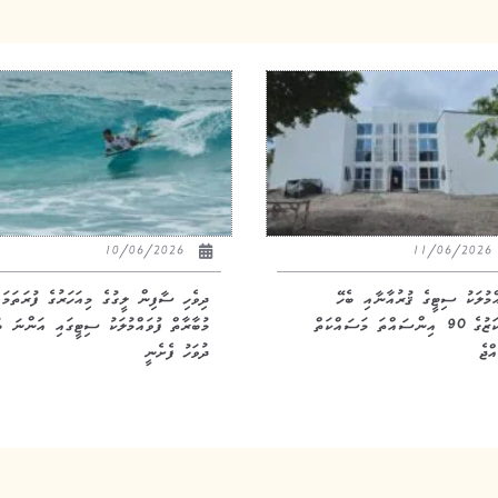
10/06/2026
11/06/20
އްމުލަކު ސިޓީގެ ޤުރުއާނާއި ބެހޭ
ދިވެހި ސާފިން ލީގުގެ މިއަހަރުގެ ފުރަތަމަ
މަރުކަޒުގެ 90 އިންސައްތަ މަސައްކަތް
މުބާރާތް ފުވައްމުލަކު ސިޓީގައި އަންނަ ބ
ްޖެ
ދުވަހު ފެށެނީ