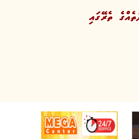
ެއްގެ ތެރޭގައި