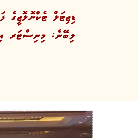
ޑިޖިޓަލް ޓެކްނޮލޮޖީގެ ފ
ލިބޭނެ: މިނިސްޓަރ އި