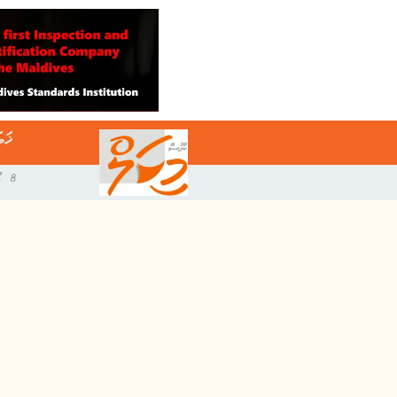
ޚަބ
8 އޯގަސްޓް 2026