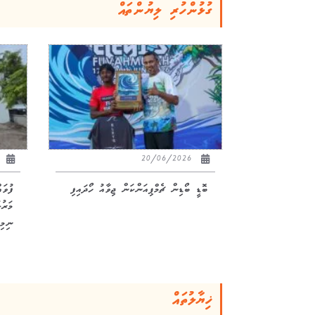
ގުޅުންހުރި ލިޔުންތައް
26
20/06/2026
ބޮޑީ ބޯޑިން ޗެމްޕިއަންކަން ޖިވާއު ހޯދައިފި
ފުވަ
ނިމިއ
ޚިޔާލުތައް