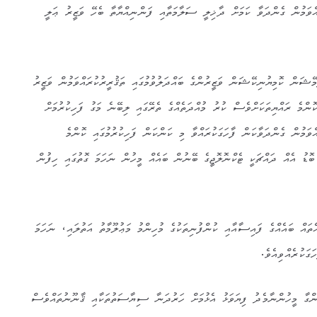
ްވަމުން ގެންދަވާ ކަމަށް ދާޚިލީ ސަލާމަތާއި ފަންނިއްޔާތާ ބެހޭ ވަޒީރު ޢަލީ
ަން ކޮމިޔުނިކޭޝަން ވަޒީރުންގެ ބައްދަލުވުމުގައި ތަޤުރީރުކުރައްވަމުން ވަޒީރު
ޮންމެ ރައްޔިތަކަށްވެސް ކުރު މުއްދަތެއްގެ ތެރޭގައި ލިބޭނެ މަގު ފަހިކުރުމަށް
ަމުން ގެންދަވާކަން ފާހަގަކުރައްވާ މި ކަންކަން ފަހިކުރުމުގައި ކޮންމެ
ބޮޑު އެއް ދައްޗަކީ ޓެކްނޮލޮޖީގެ ބޭނުން ބައެއް މީހުން ނަހަމަ ގޮތުގައި ހިފުން
ައް ބައެއްގެ ފައިސާއާއި ކުންފުނިތަކުގެ މުހިންމު މަޢުލޫމާތު އަތުލައި، ނަހަމަ
ގަކުރެއްވިއެވެ.
ގާ މީހުންނާމެދު ފިޔަވަޅު އެޅުމަށް ހަރުދަނާ ސިޔާސަތުތަކާއި ޤާނޫނުތައްވެސް