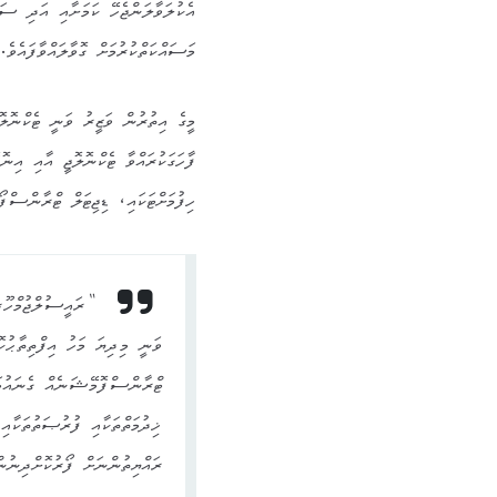
އެކުލަވާލަންޖެހޭ ކަމަށާއި އަދި ސައި
މަސައްކަތްކުރުމަށް ގޮވާލައްވާފައެވެ.
މީގެ އިތުރުން ވަޒީރު ވަނީ ޓެކްނޮލ
ފާހަގަކުރައްވާ ޓެކްނޮލޮޖީ އާއި އިނ
ހިފުމަށްޓަކައި، ޑިޖިޓަލް ޓްރާންސްފ
“ރައީސުލްޖުމްހޫ
ޓްރާންސްފޮމޭޝަނެއް ގެނައުމަ
ޚިދުމަތްތަކާއި ފުރުޞަތުތަކާއި 
ރައްޔިތުންނަށް ފޯރުކޮށްދިނ