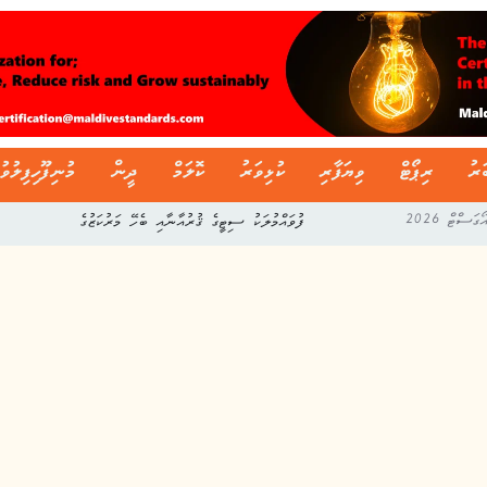
ަރު
ރިޕޯޓް
ވިޔަފާރި
ކުޅިވަރު
ކޮލަމް
ދީން
މުނިފޫހިފިލުވު
ފުވައްމުލަކު ސިޓީގެ ޤުރުއާނާއި ބެހޭ މަރުކަޒުގެ