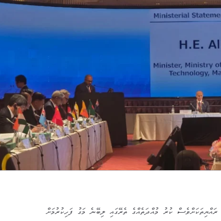
 ރައްޔިތަކަށްވެސް ކުރު މުއްދަތެއްގެ ތެރޭގައި ލިބޭނެ މަގު ފަހިކުރުމަށް