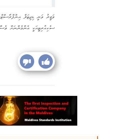
ވަޒީރު ވަނީ ޑިޖިޓަލް އިންފްރާސްޓްރ
ސެކިއުރިޓީއަކީ އެންމެންނަށް ވެސް ކު