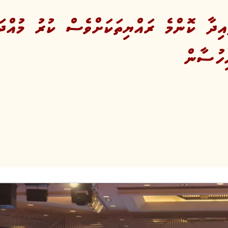
ައިދާ ކޮންމެ ރައްޔިތަކަށްވެސް ކުރު މުއްދަތ
ހުސާން