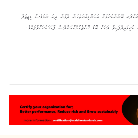
ަކްޗަރ ބޭނުންކުރުމަށް އަހަންމިއްޔަތުކަން ދެމުން ދިޔަ ނަމަވެސް ޑިޖިޓަލް
ރިމަތިވެފައިވާ ވަރަށް ބޮޑު ގޮންޖެހުމެއްކަންވެސް ފާހަގަކުރައްވާފައެވެ.