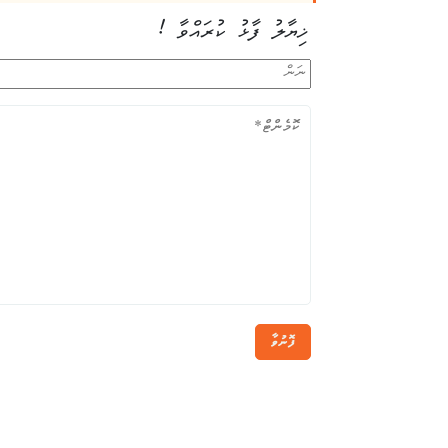
ޚިޔާލު ފާޅު ކުރައްވާ !
ފޮނުވާ