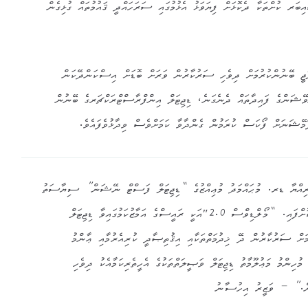
ބަރ ކުށްތަކާ ދެކޮޅަށް ފިޔަވަޅު އެޅުމުގައި ސަރަހައްދީ ޤައުމުތައް ގުޅިގެން
ޮޖީ ބޭނުންކުރުމަށް ދިވެހި ސަރުކާރުން ވަރަށް ބޮޑަށް އިސްކަންދޭކަން
ޮވޭޝަންގެ ފައިދާތައް ދެނެގަނެ، ޑިޖިޓަލް އިންފްރާސްޓްރަކްޗަރގެ ބޭނުން
ޯމޭޝަނަށް ފޯކަސް ކުރަމުން ގެންދާވާ ކަމަށްވެސް ވިދާޅުވެފައެވެ.
ރިއްޔާ ޑރ. މުޙައްމަދު މުޢިއްޒުގެ “ޑިޖިޓަލް ފަސްޓް ނޭޝަން” ސިޔާސަތު
ވަނީ މިދިޔަ މަހު އިފްތިތާޙުކޮށްފައި. “މޯލްޑިވްސް 2.0″އަކީ ރައީސްގެ އަމާޒުކަމުގައިވާ ޑިޖިޓަލް
ށް ސަރުކާރުން ދޭ ޚިދުމަތްތަކާއި އިޤުތިޞާދީ ކުރިއެރުމާއި ޢާންމު
މުހިންމު މަޢުލޫމާތު ޑިޖިޓަލް ވަޞީލަތްތަކުގެ އެހީތެރިކަމާއެކު ދިވެހި
ުން.” – ވަޒީރު އިހުސާނު