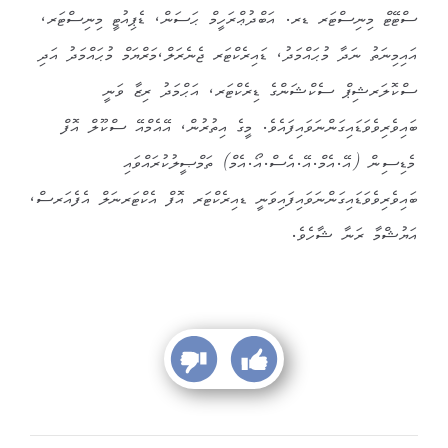
ސްޓޭޓް މިނިސްޓަރ ޑރ. އަބްދުޢްރަހީމް ޙަސަން، ޑެޕިއުޓީ މިނިސްޓަރ،
އައިމިނަތު ނަދާ މުޙައްމަދު، ޑައިރެކްޓަރ ޖެނެރަލް،މަރްޔަމް މުޙައްމަދު އަދި
ސްކޮލަރޝިޕް ސެކްޝަންގެ ޑިރެކްޓަރ، އަޙްމަދު ރިޒާ ވަނީ
ބައިވެރިވެވަޑައިގަންނަވައިފައެވެ. މީގެ އިތުރުން، އޭއެމްއޭ ސްކޫލް އޮފް
މެޑިސިން (އޭ.އެމް.އޭ.އެސް.އޯ.އެމް) ތަމްޞީލުކުރައްވައި
ބައިވެރިވެވަޑައިގަންނަވައިފައިވަނީ ޑއިރެކްޓަރ އޮފް އެކްޓަރނަލް އެފެއަރސް،
އަޔުޝްމާ ރަނާ ޝާހެވެ.