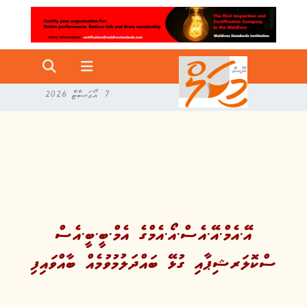
7 އޯގަސްޓް 2026
އޭ.އެމް.އޭ.އެސް.އޯ.އެމްގެ އެމް.ބީ.ބީ.އެސް
ސްކޮލަރޝިޕާއި ގުޅޭ ބައްދަލުމުވުމެއް ބާއްވައިފި