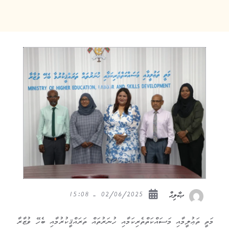
02/06/2025 - 15:08
ޞާލިޙް
މަތީ ތަޢުލީމާއި މަސައްކަތްތެރިކަމާއި ހުނަރުތައް ތަރައްޤީކުރުމާއި ބެހޭ ވުޒާރާ