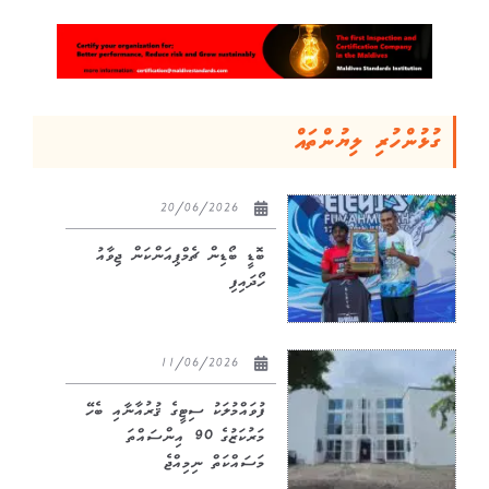
ގުޅުންހުރި ލިޔުންތައް
20/06/2026
ބޮޑީ ބޯޑިން ޗެމްޕިއަންކަން ޖިވާއު
ހޯދައިފި
11/06/2026
ފުވައްމުލަކު ސިޓީގެ ޤުރުއާނާއި ބެހޭ
މަރުކަޒުގެ 90 އިންސައްތަ
މަސައްކަތް ނިމިއްޖެ