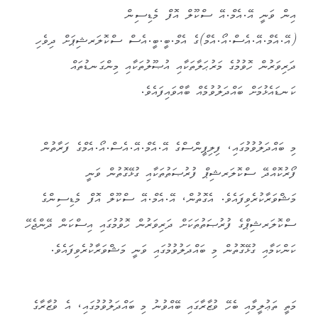
އިން ވަނީ އޭ.އެމް.އޭ ސްކޫލް އޮފް މެޑިސިން
(އޭ.އެމް.އޭ.އެސް.އޯ.އެމް)ގެ އެމް.ބީ.ބީ.އެސް ސްކޮލަރޝިޕަށް ދިވެހި
ދަރިވަރުން ހޮވުމުގެ މަރުޙަލާތަކާއި އުޞޫލުތަކާއި މިންގަނޑުތައް
ކަނޑައެޅުމަށް ބައްދަލުވުމެއް ބާއްވައިފައެވެ.
މި ބައްދަލުވުމުގައި، ފިލިޕީންސްގެ އޭ.އެމް.އޭ.އެސް.އޯ.އެމްގެ ފަރާތުން
ފޯރުކޮއްދޭ ސްކޮލަރޝިޕް ފުރުޞަތުތަކާއި ގުޅޭގޮތުން ވަނީ
މަޝްވަރާކުރެވިފައެވެ. އެގޮތުން، އޭ.އެމް.އޭ ސްކޫލް އޮފް މެޑިސިންގެ
ސްކޮލަރޝިޕްގެ ފުރުޞަތުތަކަށް ދަރިވަރުން ހޮވުމުގައި އިސްކަން ދޭންޖެހޭ
ކަންކަމާއި ގުޅޭގޮތުން މި ބައްދަލުވުމުގައި ވަނީ މަޝްވަރާކުރެވިފައެވެ.
މަތީ ތަޢުލީމާއި ބެހޭ ވުޒާރާގައި ބޭއްވުނު މި ބައްދަލުވުމުގައި، އެ ވުޒާރާގެ