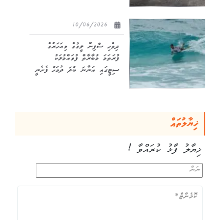
10/06/2026
ދިވެހި ސާފިން ލީގުގެ މިއަހަރުގެ
ފުރަތަމަ މުބާރާތް ފުވައްމުލަކު
ސިޓީގައި އަންނަ ބުދަ ދުވަހު ފެށެނީ
ޚިޔާލުތައް
ޚިޔާލު ފާޅު ކުރައްވާ !