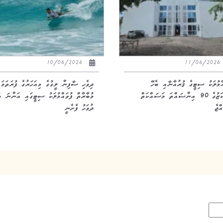
10/06/2026
11/06/20
އްމުލަކު ސިޓީގެ ޤުރުއާނާއި ބެހޭ
ދިވެހި ސާފިން ލީގުގެ މިއަހަރުގެ ފުރަތަމަ
މަރުކަޒުގެ 90 އިންސައްތަ މަސައްކަތް
މުބާރާތް ފުވައްމުލަކު ސިޓީގައި އަންނަ ބ
ްޖެ
ދުވަހު ފެށެނީ