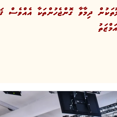
ަކުން ދިމާވާ ގޮންޖެހުންތަކާ އެއްވެސް ޤައ
މްޒަތު