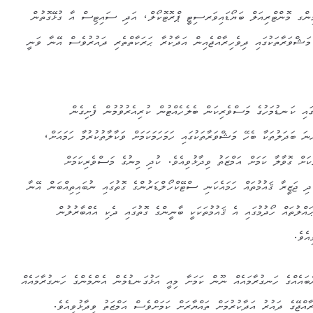
ގ މޮންޓްރިއަލް ބަޔޯޑައިވަރސިޓީ ޕްރޮޓޮކޯލް، އަދި ސައިޓިސް އާ ގުޅޭގޮތުން
ަޝްވަރާތަކުގައި ދިވެހިރާއްޖެއިން އަދާކުރާ ޙަރަކާތްތެރި ދައުރުވެސް އޭނާ ވަނީ
ގައި ކަނޑުމަހުގެ މަސްވެރިކަން ބެލެހެއްޓުން ކުރިއެރުވުމުން ފެށިގެން
 ބަދަލުތަކާ ބެހޭ މަޝްވަރާތަކުގައި ހަމަހަމަކަމަށް ވަކާލާތުކުރުމާ ހަމައަށް،
ަކަށް ގޮވާލާ ކަމަށް އަމްޒަތު ވިދާޅުވިއެވެ. ކުދި މިނުގެ މަސްވެރިކަމަށް
ި ޖަޒީރާ ޤައުމުތައް ހަމައެކަނި ސްޓޭކްހޯލްޑަރުންގެ ގޮތުގައި ނުބައިތިއްބަން އޭނާ
ްލުތައް ހޯދުމުގައި އެ ޤައުމުތަކަކީ ބާނީންގެ ގޮތުގައި ދެކި އެއްބާރުލުން
އެވެ.
ައެއްގެ ހަނގުރާމައެއް ނޫން ކަމަށާ މިއީ އަޅުގަނޑުމެން އެންމެންގެ ހަނގުރާމައެއް
އްޖޭގެ ދައުރު އަދާކުރުމަށް ތައްޔާރަށް ކަމަށްވެސް އަމްޒަތު ވިދާޅުވިއެވެ.