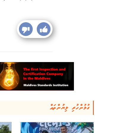
ގުޅުންހުރި ލިޔުންތައް