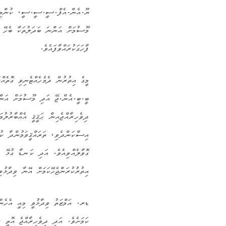
ޔޫ.އެން.އެފް.ސީ.ސީ.ސީ، ކުންމިން
މޫސުމަށް އަންނަ ބަދަލުތަކާ ބެހޭ މ
ފާހަގަކުރައްވާފައެވެ.
މީގެ އިތުރުން ދެމެހެއްޓެނިވި ގޮތެއް
ބީ.ބީ.އެން.ޖޭ އަދި މޫސުމަށް އަންނަ
ދިވެހިރާއްޖެއިން ޙަޤީޤީ އެއްބާރުލުމ
އިސްކަންދެވި، ތަރައްޤީވަމުންދާ ކުދ
ގޮވާލެއްވިއެވެ. އަދި ކަނޑާ ގުޅޭ ޙައ
އިތުރުކުރަންޖެހޭކަމަށް އޭނާ ވިދާޅުވި
ޑރ. އަމްޒަތު ވިދާޅުވީ މިއީ އެހެންބ
ކަމަށެވެ. އަދި ދިވެހިރާއްޖެ އޮތީ ރާ