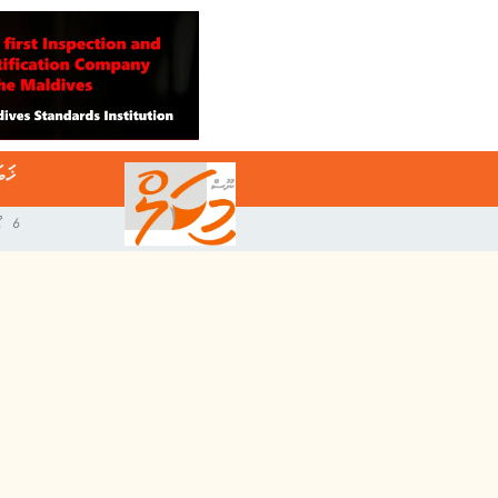
ޚަބ
6 އޯގަސްޓް 2026