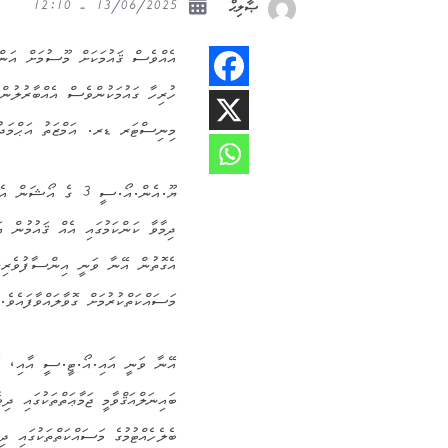
13/06/2025 - 12:10
ޞާލިޙް
އެއްވެސް ޤައުމަކަށް މޫސުމަށް އަންނ
ހުރިހާ ގައުމަކުންވެސް އެއްބާރުލުން
މިނިސްޓަރ ޑރ. އަމްޒަތު އަޙްމަދު 
ދިމާވާ ކަންކަމުގައި އެއް ޤައުމުން އަ
އެގޮތުން އޭނާ ވަނީ އިންސާފުވެރިކަމ
މަސައްކަތްކުރުމަށް ގޮވާލައްވާފައެވެ.
އޭނާ ވަނީ އައި.އޯ.ޓީ.ސީ އާއި، އ
ބައިނަލްއަޤްވާމީ ޖަމާޢަތްތަކުގައި ދި
ބެލެހެއްޓުމުގެ މަސައްކަތްތަކުގައި ދ