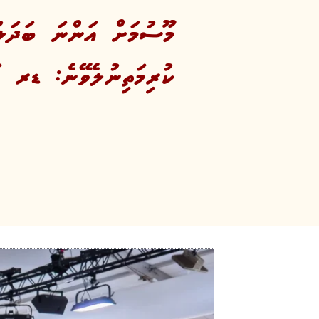
މޫސުމަށް އަންނަ ބަދަލުތ
ކުރިމަތިނުލެވޭނެ: ޑރ އަ