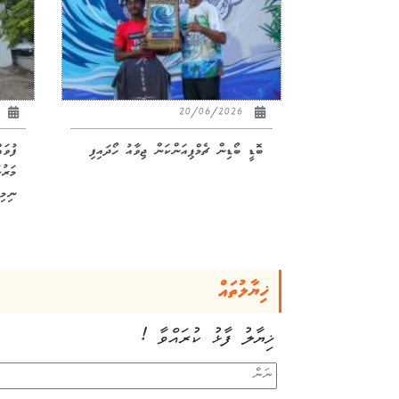
26
20/06/2026
ބޮޑީ ބޯޑިން ޗެމްޕިއަންކަން ޖިވާއު ހޯދައިފި
ފުވަ
ނިމިއ
ޚިޔާލުތައް
ޚިޔާލު ފާޅު ކުރައްވާ !