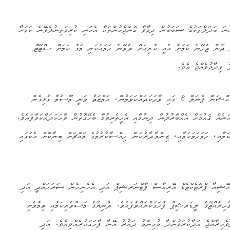
ަ ބަދަލްތަކުގެ ސަބަބުން ދިމާވާ ގޮންޖެހުންތަކާ އެކަނި ކުރިމަތިނުލެވޭނެ ކަމަށާ
 ދޭން ޖެހޭނެ ކަމަށާ އެއީ ކުރިއަށް ދެވޭނެ ހަމައެކަނި މަގު ކަމަށް ސްޓޭޓް
ވިދާޅުވެއްޖެ އެވެ.
ޔޫ.އެން.އޯ.ސީ 3 ގެ އޯޝަން އެކްޝަން ޕެނަލް 8 ގައި ވާހަކަދައްކަވަމުން، އަމްޒަތު ވަނީ މޫސުމާ ގުޅިގެން
ނެއް ޤައުމަށް އެއްބާރުލުން ދިނުމާއި އެހީތެރިވުމާ ބެހޭގޮތުން ވާހަކަދައްކަވާފައެވެ.
ާއި، ހަމަހަމަކަމާއި، ޒިންމާދާރުކަން ހިއްސާކުރުމުގެ މައްޗަށް ބިނާކޮށް އެކުގައި
ޭޝިއާ ޕްރޮޓެކްޓެޑް އޭރިއާސް ޕާޓްނަރޝިޕް އަދި އެހެނިހެން ސަރަޙައްދީ އަދި
ވެހިރާއްޖޭގެ ލީޑަރޝިޕް ފާހަގަކުރައްވާފައެވެ. ދުނިޔޭގެ މަސްވެރިކަމާއި ތިމާވެށި
ިވެހިރާއްޖެ އަދާކުރަމުންދާ މުހިންމު ދައުރު އޭނާ ފާހަގަކުރެއްވިއެވެ. އަދި