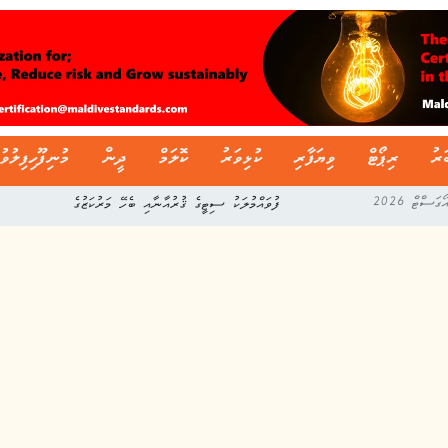
ަރު
ރިޕޯޓް
ވިޔަފާރި
ކުޅިވަރު
ކޮލަމް
ދީން
މުނިފޫހިފިލުވު
ފުވައްމުލަކު ސިޓީގެ ޤުރުއާނާއި ބެހޭ މަރުކަޒުގެ