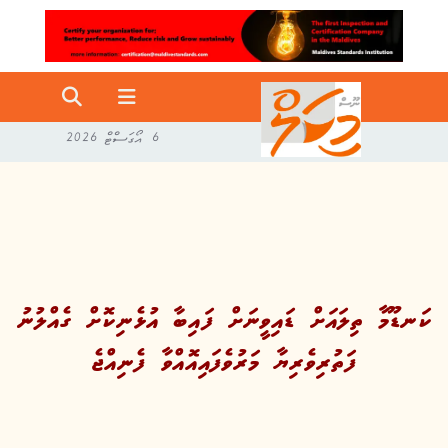
6 އޯގަސްޓް 2026
ކަނޑޫމާ ތިލައަށް ޑައިވީނަށް ފައިބާ އުޅެނިކޮށް ގެއްލުނު
ފަތުރިވެރިޔާ މަރުވެފައިއޮއްވާ ފެނިއްޖެ