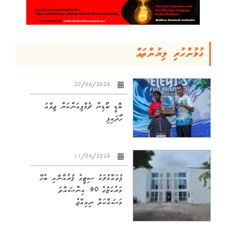
ގުޅުންހުރި ލިޔުންތައް
20/06/2026
ބޮޑީ ބޯޑިން ޗެމްޕިއަންކަން ޖިވާއު
ހޯދައިފި
11/06/2026
ފުވައްމުލަކު ސިޓީގެ ޤުރުއާނާއި ބެހޭ
މަރުކަޒުގެ 90 އިންސައްތަ
މަސައްކަތް ނިމިއްޖެ