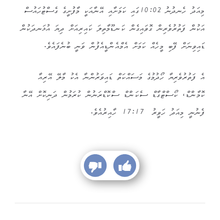
މިއަދު ހެނދުނު 10:02ގައި ކަމަށާއި އޭނާއަކީ މާފުށީގެ ގެސްޓުހައުސް
އަކުން ފަތުރުވެރިން ގޮވައިގެން ކަނޑޫމާތިލަ ކައިރިއަށް ދިޔަ އުޅަނދަކުން
ޑައިވިނަށް ފޭބި މީހެއް ކަމަށް އެމްއެންޑީއެފުން ވަނީ ބުނެފައެވެ.
އެ ފަތުރުވެރިޔާ ހޯދުމުގެ މަސައްކަތް ޑައިވަރުންނާ އެކު މާލޭ އޭރިއާ
ކޮމާންޑް، ކޯސްޓްގާޑް ސެކަންޑް ސްކޮޑްރަނުން ކުރަމުން ދަނިކޮށް އޭނާ
ފެނުނީ މިއަދު ހަވީރު 17:17 ހާއިރުއެވެ.