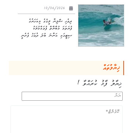
10/06/2026
ދިވެހި ސާފިން ލީގުގެ މިއަހަރުގެ
ފުރަތަމަ މުބާރާތް ފުވައްމުލަކު
ސިޓީގައި އަންނަ ބުދަ ދުވަހު ފެށެނީ
ޚިޔާލުތައް
ޚިޔާލު ފާޅު ކުރައްވާ !