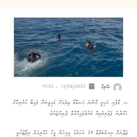
13/06/2025 - 19:53
ޞާލިޙް
ކ. މާފުށި ކައިރީ އޮންނަ ކަނޑޫމާ ތިލައަށް ޑައިވީނަށް ފައިބާ އުޅެނިކޮށް
ގެއްލުނު ފަތުރިވެރިޔާ މަރުވެފައިއޮއްވާ ފެނިއްޖެއެވެ.
ޖަޕާނަށް ނިސްބަތްވާ 26 އަހަރުގެ ފިރިހެން މީހާ ގެއްލިގެން ރިޕޯޓުކުރީ