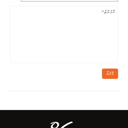
ފޮނުވާ