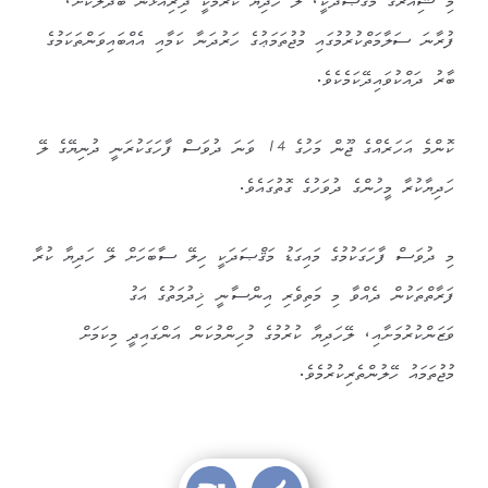
މި ޝިއާރުގެ މަޤްޞަދަކީ، ލޭ ހަދިޔާ ކުރުމަކީ ދިރިއުޅުން ބަދަލުކޮށް،
ފުރާނަ ސަލާމަތްކުރުމުގައި މުޖުތަމަޢުގެ ހަރުދަނާ ކަމާއި އެއްބައިވަންތަކަމުގެ
ބާރު ދައްކުވައިދޭކަމެކެވެ.
ކޮންމެ އަހަރެއްގެ ޖޫން މަހުގެ 14 ވަނަ ދުވަސް ފާހަގަކުރަނީ ދުނިޔޭގެ ލޭ
ހަދިޔާކުރާ މީހުންގެ ދުވަހުގެ ގޮތުގައެވެ.
މި ދުވަސް ފާހަގަކުމުގެ މައިގަޑު މަޤްޞަދަކީ ހިލޭ ސާބަހަށް ލޭ ހަދިޔާ ކުރާ
ފަރާތްތަކުން ދެއްވާ މި މަތިވެރި އިންސާނީ ޚިދުމަތުގެ އަގު
ވަޒަންކުރުމަށާއި، ލޭހަދިޔާ ކުރުމުގެ މުހިންމުކަން އަންގައިދީ މިކަމަށް
މުޖުތަމައު ހޭލުންތެރިކުރުމެވެ.