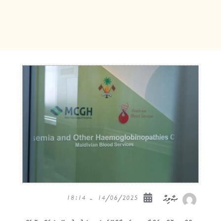
14/06/2025 - 18:14
ޞާލިޙް