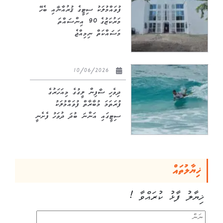
ފުވައްމުލަކު ސިޓީގެ ޤުރުއާނާއި ބެހޭ
މަރުކަޒުގެ 90 އިންސައްތަ
މަސައްކަތް ނިމިއްޖެ
10/06/2026
ދިވެހި ސާފިން ލީގުގެ މިއަހަރުގެ
ފުރަތަމަ މުބާރާތް ފުވައްމުލަކު
ސިޓީގައި އަންނަ ބުދަ ދުވަހު ފެށެނީ
ޚިޔާލުތައް
ޚިޔާލު ފާޅު ކުރައްވާ !