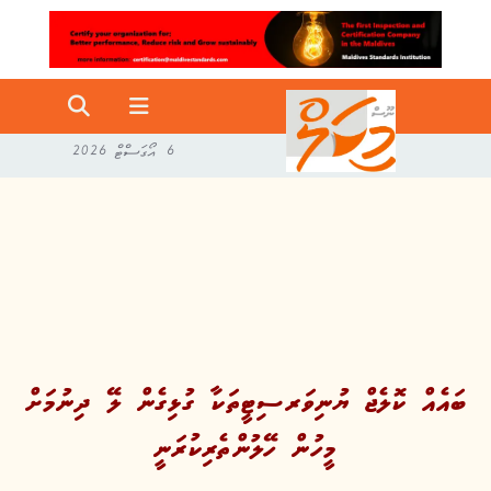
6 އޯގަސްޓް 2026
ބައެއް ކޮލެޖް ޔުނިވަރސިޓީތަކާ ގުޅިގެން ލޭ ދިނުމަށް
މީހުން ހޭލުންތެރިކުރަނީ