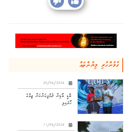
ގުޅުންހުރި ލިޔުންތައް
20/06/2026
ބޮޑީ ބޯޑިން ޗެމްޕިއަންކަން ޖިވާއު
ހޯދައިފި
11/06/2026