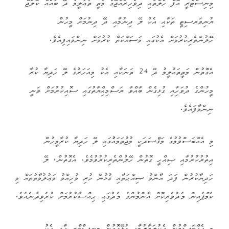
މިނިސްޓްރީ އޮފް ހެލްތާއި ދިވެހިރާއްޖޭގެ މަތީ ތަޢުލީމު ދޭ ބައެއް ކޮލެޖް
ޔުނިވަރސިޓީ ތަކާއި އެކު ލޭ ދިނުމާއި ދޭ ދިނުމަށް މީހުން
ހޭލުންތެރިކުރުމަށް އެކުގައި މަސައްކަތް ކުރުމަށް ނިންމައިފިއެވެ.
އެގޮތުން މަތީތައުލީމު ދޭ 24 ތަނަކާއި އެކު މިއަހަރުގެ ލޭ ހަދިޔާ ކުރާ
މީހުންގެ ދުވަހާިއި ގުޅިގެން ބާއްވާ ރަސްމިއިްޔާތުގައި ސޮއިކުރުމަށް ވަނީ
ނިންމާފައެވެ.
މި އެއްބަސްވުމުގެ މަޤްޞަދަކީ މުޖުތަމައުުގައި ލޭ ހަދިޔާ ކުރާމީހުން
އިތުރުކުރުމާއި ޞިއްޙީ ގޮތުން ހޭލުންތެރިކުރުވުމެވެ. އެގޮތުން، ލޭ
ހަދިޔާކުރުން ފަދަ އާންމު ޞިއްޙަތާއި ގުޅުން ހުރި މުހިއްމު މަޢުލުމާތުތައް މި
ކެމްޕެއިން މެދުވެރިކޮށް އާންމުންގެ މެދުގައި ޙިއްސާކުރުމަށް ކުރެވިދާނެއެވެ.