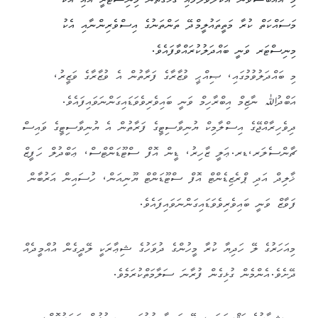
މި އެއްބަސްވުން އެކުލަވާލުމާއި ގުޅޭގޮތުން މިނިސްޓްރީ އާއި އެކު
މަސައްކަތް ކުރާ މަތީތައުލީމްދޭ ތަންތަނުގެ އިސްވެރިންނާއި އެކު
މިނިސްޓަރ ވަނީ ބައްދަލުކުރައްވާފައެވެ.
މި ބައްދަލުވުމުގައި، ޞިއްޙީ ވުޒާރާގެ ފަރާތުން އެ ވުޒާރާގެ ވަޒީރު،
އަބްދުﷲ ނާޒިމް އިބްރާހިމް ވަނީ ބައިވެރިވެވަޑައިގަންނަވައިފައެވެ.
ދިވެހިރާއްޖޭގެ އިސްލާމިކް ޔުނިވާސިޓީގެ ފަރާތުން އެ ޔުނިވާސިޓީގެ ވައިސް
ޗާންސެލަރ،ޑރ.ޢަލީ ޒާހިރު، ޑީން އޮފް ސްޓޫޑަންޓްސް، ޢަބްދުލް ހަފީޒް
ޚާލިދް އަދި ޕްރެޒިޑެންޓް އޮފް ސްޓޫޑަންޓް ޔޫނިއަން، ހުސައިން އަރުބާން
ފަވާޒް ވަނީ ބައިވެރިވެވަޑައިގަންނަވައިފައެވެ.
މިއަހަރުގެ ލޭ ހަދިޔާ ކުރާ މީހުންގެ ދުވަހުގެ ޝިޢާރަކީ ލޭދީގެން އުއްމީދެއް
ދޭށެވެ.އެންމެން ގުޅިގެން ފުރާނަ ސަލާމަތްކުރަމެވެ.