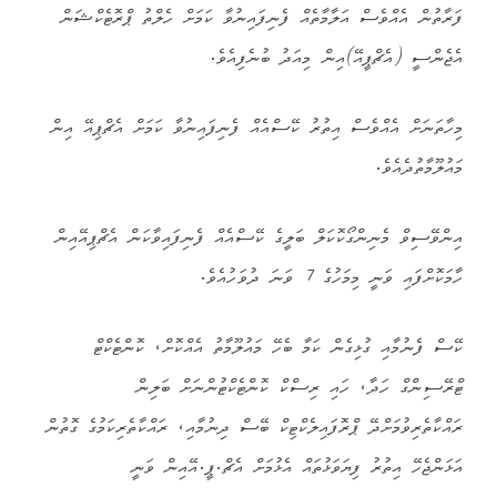
ފަރާތުން އެއްވެސް އަލާމާތެއް ފެނިފައިނުވާ ކަމަށް ހެލްތު ޕްރޮޓެކްޝަން
އެޖެންސީ (އެޗްޕީއޭ)އިން މިއަދު ބުނެފިއެވެ.
މިހާތަނަށް އެއްވެސް އިތުރު ކޭސްއެއް ފެނިފައިނުވާ ކަމަށް އެޗްޕިއޭ އިން
މައުލޫމާތުދެއެވެ.
އިންވޭސިވް މެނިންގޯކޮކަލް ބަލީގެ ކޭސްއެއް ފެނިފައިވާކަން އެޗްޕިއޭއިން
ހާމަކޮށްފައި ވަނީ މިމަހުގެ 7 ވަނަ ދުވަހުއެވެ.
ކޭސް ފެނުމާއި ގުޅިގެން ކަމާ ބެހޭ މައުލޫމާތު އެއްކޮށް، ކޮންޓެކްޓް
ޓްރޭސިންގް ހަދާ، ހައި ރިސްކް ކޮންޓެކްޓުންނަށް ބަލިން
ރައްކާތެރިވުމަށްދޭ ޕްރޮފައިލެކްޓިކް ބޭސް ދިނުމާއި، ރައްކާތެރިކަމުގެ ގޮތުން
އަޅަންޖެހޭ އިތުރު ފިޔަވަޅުތައް އެޅުމަށް އެޗް.ޕީ.އޭއިން ވަނީ