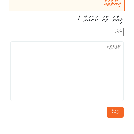
ޚިޔާލުތައް
ޚިޔާލު ފާޅު ކުރައްވާ !
ފޮނުވާ