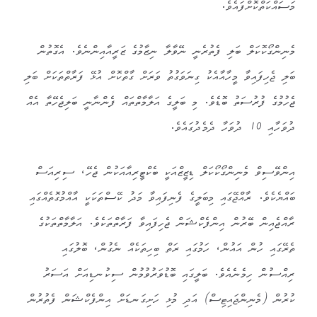
މަސައްކަތްކޮށްފައެވެ.
މެނިންގޯކޮކަލް ބަލި ފެތުރެނީ ނޭވާލާ ނިޒާމުގެ ޒަރީއާއިންނެވެ. އެގޮތުން
ބަލި ޖެހިފައިވާ މީހާއާއެކު ގިނަވަގުތު ވަރަށް ގާތްކޮށް އުޅޭ ފަރާތްތަކަށް ބަލި
ޖެހުމުގެ ފުރުސަތު ބޮޑެވެ. މި ބަލީގެ އަލާމާތްތައް ފެންނާނީ ބަލިޖެހޭތާ އެއް
ދުވަހާއި 10 ދުވަހާ ދެމެދުގައެވެ.
އިންވޭސިވް މެނިންގޯކޯކަލް ޑިޒީޒްއަކީ ބެކްޓީރިއާއަކުން ޖެހޭ، ސިރިއަސް
ބައްޔެކެވެ. ރާއްޖޭގައި މިބަލީގެ ފެނިފައިވާ މަދު ކޭސްތަކަކީ އާއްމުގޮތެއްގައި
ރާއްޖެއިން ބޭރުން އިންފެކްޝަން ޖެހިފައިވާ ފަރާތްތަކެވެ. އަލާމާތްތަކުގެ
ތެރޭގައި ހުން އައުން، ހަމުގައި ރަތް ބިހިތަކެއް ނެގުން، ބޮލުގައި
ރިއްސުން ހިމެނެއެވެ. ބަލީގައި ބޮޑުވަރުވުމުން ސިކުނޑިއަށް އަސަރު
ކުރުން (މެނިންޖައިޓިސް) އަދި މުޅި ހަށިގަނޑަށް އިންފެކްޝަން ފެތުރުން