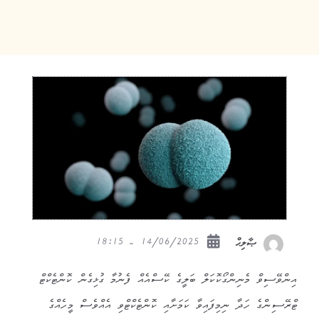
14/06/2025 - 18:15
ޞާލިޙް
އިންވޭސިވް މެނިންގޯކޮކަލް ބަލީގެ ކޭސްއެއް ފެނުމާ ގުޅިގެން ކޮންޓެކްޓް
ޓްރޭސިންގެ ހަދާ ނިމިފައިވާ ކަމަށާއި ކޮންޓެކްޓްވި އެއްވެސް މީހެއްގެ