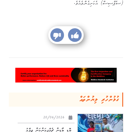
(ސެޕްސިސް) އެކަށިގެންވެއެވެ.
ގުޅުންހުރި ލިޔުންތައް
20/06/2026
ބޮޑީ ބޯޑިން ޗެމްޕިއަންކަން ޖިވާއު