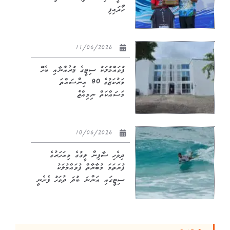
ހޯދައިފި
11/06/2026
ފުވައްމުލަކު ސިޓީގެ ޤުރުއާނާއި ބެހޭ
މަރުކަޒުގެ 90 އިންސައްތަ
މަސައްކަތް ނިމިއްޖެ
10/06/2026
ދިވެހި ސާފިން ލީގުގެ މިއަހަރުގެ
ފުރަތަމަ މުބާރާތް ފުވައްމުލަކު
ސިޓީގައި އަންނަ ބުދަ ދުވަހު ފެށެނީ