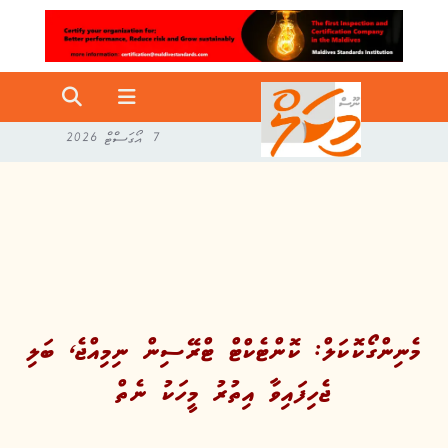
7 އޯގަސްޓް 2026
މެނިންގޯކޮކަލް: ކޮންޓެކްޓް ޓްރޭސިން ނިމިއްޖެ، ބަލި
ޖެހިފައިވާ އިތުރު މީހަކު ނެތް