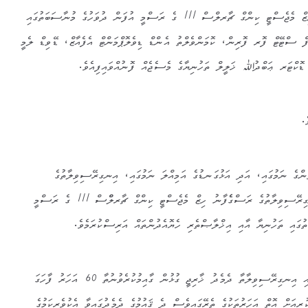
އިނގިރޭސިވިލާތުގެ ރަސްގެފާނު ހިޒް މެޖެސްޓީ ކިންގް ޗާރލްސް III ގެ ރަސްމީ އުފަން ދުވަހުގެ މުނާސަބަތުގައި
 ސްޓޭޓް ފޮރ ފޮރިން، ކޮމަންވެލްތު އެންޑް ޑިވެލޮޕްމަންޓް އެފެއާޒް، ޑޭވިޑް ލެމީ
، ޑޮކްޓަރ ޢަބްދުﷲ ޚަލީލް ތަހުނިޔާގެ މެސެޖެއް ފޮނުއްވައިފިއެވެ.
.
ންގެ ނަމުގައި، އަދި އަޅުގަނޑުގެ އަމިއްލަ ނަމުގައި، އިނގިރޭސިވިލާތުގެ
ސަރުކާރަށާއި ރައްޔިތުންނަށް އިނގިރޭސިވިލާތުގެ ރަސްގެެފާނު ހިޒް މެޖެސްޓީ ކިންގް ޗާރލްްސް III ގެ ރަސްމީ
ުގައި ތަހުނިޔާ އާއި އިޚްލާޞްތެރި ހެޔޮއެދުންތައް އަރިސްކުރަމެވެ.
މިއަހަރުގެ ތެރޭގައި ދިވެހިރާއްޖެ އާއި އިނގިރޭސިވިލާތާ ދެމެދު ޚާރިޖީ ގުޅުން ގާއިމުކުރެވުނުތާ 60 އަހަރު ފާހަގަ
އަށް އޮތް އަހަރުތަކުގެ ތެރޭގައިވެސް ދެ ޤައުމުގެ ދެމެދުގައިވާ އެކުވެރިކަމުގެ