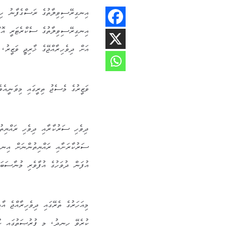
އިނގިރޭސިވިލާތުގެ ސެކްރެޓަރީ އޮފް
އަށް ދިވެހިރާއްޖޭގެ ޚާރިޖީ ވަޒީރު
ވަޒީރުގެ މެސެޖު ތިރީގައި މިވަނީއެވެ
ދިވެހި ސަރުކާރާއި ދިވެހި ރައްޔިތު
އުފަން ދުވަހުގެ އުފާވެރި މުނާސަބަތ
ކުރެވޭ ހިނދު، މި ފުރުޞަތުގައި ކުރި