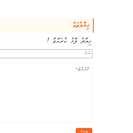
ޚިޔާލުތައް
ޚިޔާލު ފާޅު ކުރައްވާ !