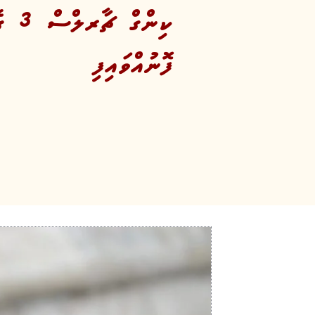
ކިން
ފޮނުއްވައިފި