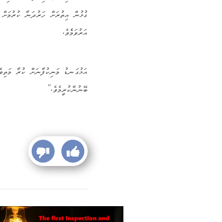
ގުޅުން އިތުރަށް ހަރުދަނާ ކުރުމަށް 
އަރުވަމެެވެ.
‏‎‏އަޅުގަނޑު މަނިކުފާނަށް ކުރާ މަތި
ބޭނުންކުރީމެވެ.”