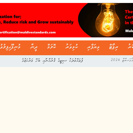
ަރު
ރިޕޯޓް
ވިޔަފާރި
ކުޅިވަރު
ކޮލަމް
ދީން
މުނިފޫހިފިލުވު
ފުވައްމުލަކު ސިޓީގެ ޤުރުއާނާއި ބެހޭ މަރުކަޒުގެ