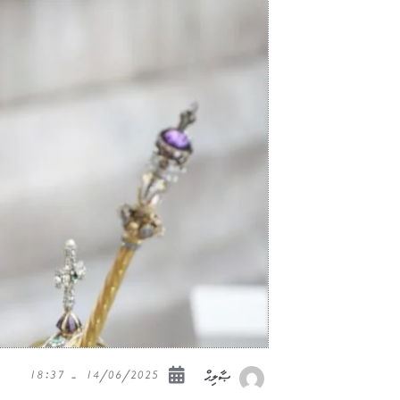
14/06/2025 - 18:37
ޞާލިޙް