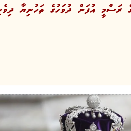
ގް ޗާރލްސް 3 ގެ ރަަސްމީ އުފަން ދުވަހުގެ ތަހުުނިޔާ ދ