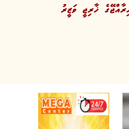
ިވެހިރާއްޖޭގެ ޚާރިޖީ ވަޒީރު