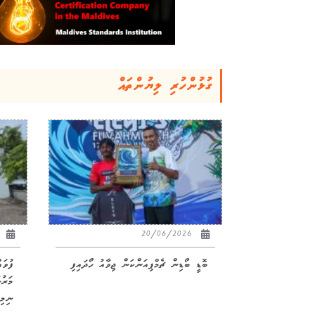
ގުޅުންހުރި ލިޔުންތައް
26
20/06/2026
ބޮޑީ ބޯޑިން ޗެމްޕިއަންކަން ޖިވާއު ހޯދައިފި
ފުވަ
ނިމިއ