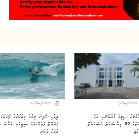
10/06/2026
11/06/20
އްމުލަކު ސިޓީގެ ޤުރުއާނާއި ބެހޭ
ދިވެހި ސާފިން ލީގުގެ މިއަހަރުގެ ފުރަތަމަ
މަރުކަޒުގެ 90 އިންސައްތަ މަސައްކަތް
މުބާރާތް ފުވައްމުލަކު ސިޓީގައި އަންނަ ބ
ްޖެ
ދުވަހު ފެށެނީ