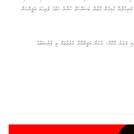
މަނިކުފާނާ ގުޅިގެން ގާތުން މަސައްކަތް ކުރާނެ ކަމުގެ ފުރިހަމަ ޔަޤީންކަން
ވެރި ޤަދަރު އާކޮށް، އެކަން ޔަޤީންކޮށް އެރުވުމަށް މި ފުރުޞަތުގެ