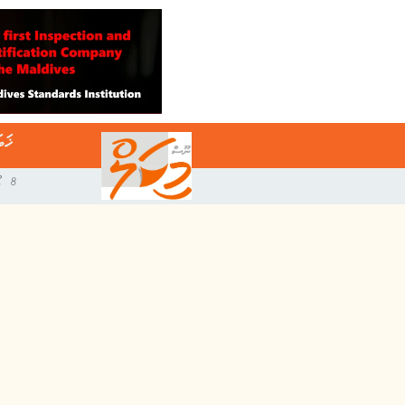
ޚަބ
8 އޯގަސްޓް 2026