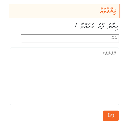
ޚިޔާލުތައް
ޚިޔާލު ފާޅު ކުރައްވާ !
ފޮނުވާ