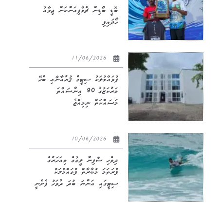
ބޮޑީ ބޯޑިން ޗެމްޕިއަންކަން ޖިވާއު
ހޯދައިފި
11/06/2026
ފުވައްމުލަކު ސިޓީގެ ޤުރުއާނާއި ބެހޭ
މަރުކަޒުގެ 90 އިންސައްތަ
މަސައްކަތް ނިމިއްޖެ
10/06/2026
ދިވެހި ސާފިން ލީގުގެ މިއަހަރުގެ
ފުރަތަމަ މުބާރާތް ފުވައްމުލަކު
ސިޓީގައި އަންނަ ބުދަ ދުވަހު ފެށެނީ