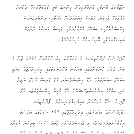
ނެޓްވޯކްގެ ބޭނުމަކީ އޮޅުވާލައިގެން ހިންނގާ މާލީ މުއާމަލާތްތަކާ ދެކޮޅަށް
ގައުމުތައް ގުޅިގެން އަވަސް ފިޔަވަޅުތަކެއް އެޅުމާއި، އިންޓެލިޖެންސް
ހިއްސާކުރުމާއި، ސްކޭމް ހުއްޓުވުމަށާއި ފައިސާ އަނބުރާ ހޯދުމަށް
ބައިނަލްއަގުވާމީ އޮނިގަނޑެއް ގާއިމުކުރުމެވެ.
އޮޕަރޭޝަން ފްރޮންޓިއަރ+ ގެ މައުލޫމާތު ހިއްސާކުރުމަށް 2025 ޖޫން 3
ވަނަ ދުވަހު ހޮންކޮންގްގައި ބޭއްވުނު ބައްދަލުވުމުގައި ދިވެހިރާއްޖޭގެ އެންޓި-
ސްކޭމް ސެންޓަރުގެ ހެޑް އިންސްޕެކްޓަރ އޮފް ޕޮލިސް އާދަމް ނަވީދު
އަދި ސްކޭމް އިންވެސްޓިގޭޝަންގެ ހެޑް ވެރިޔާ އިންސްޕެކްޓަރ އޮފް
ޕޮލިސް ޝާމް މުޙައްމަދު ބައިވެރިވެވަޑައިގަތެވެ. ފްރޮންޓިއަރ+
އޮޕަރޭޝަންގެ މުއްދަތުގައި ދިވެހިރާއްޖޭގައި 199 ސްކޭމްގެ މައްސަލަ
ރިޕޯޓުކުރެވިފައިވެއެވެ. މި މައްސަލަތަކުގައި ޖުމްލަ 2.91 މިލިއަން ރުފިޔާގެ