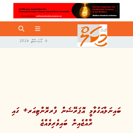
6 އޯގަސްޓް 2026
ބައިނަލްއަގުވާމީ އޮޕަރޭޝަން ފްރރޮންޓިއަރ+ ގައި
ރާއްޖެއިން ބައިވެރިވެއްޖެ