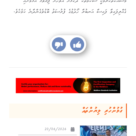
މަސައްކަތްކުރުމަކީ ސްކޭމްތަކާ ދެކޮޅަށް އަވަހަށް ފިޔަވަޅު އެޅުމަށާއި
ގެއްލިފައިވާ ފައިސާ އަނބުރާ ހޯދުމުގެ ފުރުސަތު ބޮޑުވެގެންދާނެ ކަމެކެވެ.
ގުޅުންހުރި ލިޔުންތައް
20/06/2026