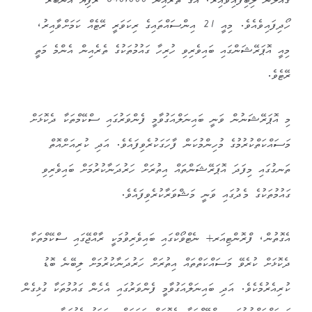
ގެއްލުން ލިބިފައިވާއިރު، އޭގެ ތެރެއިން 640,000 ރުފިޔާ އަނބުރާ
ހޯދިފައިވެއެވެ. މިއީ 21 އިންސައްތައިގެ ރިކަވަރީ ރޭޓެއް ކަމަށްވާއިރު،
މިއީ އޮޕަރޭޝަންގައި ބައިވެރިވި ހުރިހާ ގައުމުތަކުގެ ތެރެއިން އެންމެ މަތީ
ރޭޓެވެ.
މި އޮޕަރޭޝަނުން ވަނީ ބައިނަލްއަގުވާމީ ފެންވަރުގައި ސްކޭމްތަކާ ދެކޮޅަށް
މަސައްކަތްކުރުމުގެ މުހިންމުކަން ފާހަގަކުރެވިފައެވެ. އަދި ކުރިއަށްއޮތް
ތަނގުގައި މިފަދަ އޮޕަރޭޝަންތައް އިތުރަށް ހަރުދަނާކުރުމަށް ބައިވެރިވި
ގައުމުތަކުގެ މެދުގައި ވަނީ މަޝްވަރާކުރެވިފައެވެ.
އެގޮތުން، ފްރޮންޓިއަރ+ ނެޓްވޯކްގައި ބައިވެރިވުމަކީ ރާއްޖޭގައި ސްކޭމްތަކާ
ދެކޮޅަށް ކުރެވޭ މަސައްކަތްތައް އިތުރަށް ހަރުދަނާކުރުމަށް ލިބޭނެ ބޮޑު
ކުރިއެރުމެކެވެ. އަދި ބައިނަލްއަގުވާމީ ފެންވަރުގައި އެހެން ގައުމުތަކާ ގުޅިގެން