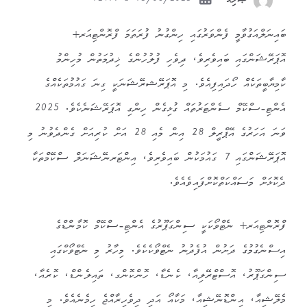
15/06/2025 - 12:17
ޞާލިޙް
ބައިނަލްއަގުވާމީ ފެންވަރުގައި ހިންގުނު ފުރަތަމަ ފްރޮންޓިއަރ+
އޮޕަރޭޝަންގައި ބައިވެރިވެ، ދިވެހި ފުލުހުންގެ ޚިދުމަތުން މުހިންމު
ކާމިޔާބީތަކެއް ހޯދައިފިއެވެ. މި އޮޕަރޭޝރޭޝަނަކީ ގިނަ ގައުމުތަކެއްގެ
އެންޓި-ސްކޭމް ސެންޓަރުތައް ގުޅިގެން ހިންގި އޮޕަރޭޝަނެކެވެ. 2025
ވަނަ އަހަރުގެ އޭޕްރީލް 28 އިން މެއި 28 އަށް ކުރިއަށް ގެންދެވުނު މި
އޮޕަރޭޝަންގައި 7 ގައުމަކުން ބައިވެރިވެ، އިންޓަރނޭޝަނަލް ސްކޭމްތަކާ
ދެކޮޅަށް މަސައްކަތްކޮށްފައިވެއެވެ.
ފްރޮންޓިއަރ+ ނެޓްވޯކަކީ ސިންގަޕޫރުގެ އެންޓި-ސްކޭމް ކޮމާންޑްގެ
އިސްނެގުމުގެ ދަށުން އުފެދުނު ނެޓްވޯކެކެވެ. މިހާރު މި ނެޓްވޯކްގައި
ސިންގަޕޫރު، އޮސްޓްރޭލިއާ، ކެނެޑާ، ހޮންކޮންގ، ތައިލެންޑް، ކޮރެއާ،
މެލޭޝިއާ، އިންޑޮނޭޝިއާ، މަކާއޯ އަދި ދިވެހިރާއްޖެ ހިމެނެއެވެ. މި