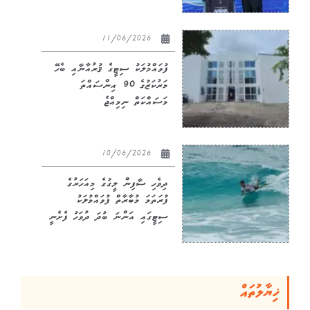
11/06/2026
ފުވައްމުލަކު ސިޓީގެ ޤުރުއާނާއި ބެހޭ
މަރުކަޒުގެ 90 އިންސައްތަ
މަސައްކަތް ނިމިއްޖެ
10/06/2026
ދިވެހި ސާފިން ލީގުގެ މިއަހަރުގެ
ފުރަތަމަ މުބާރާތް ފުވައްމުލަކު
ސިޓީގައި އަންނަ ބުދަ ދުވަހު ފެށެނީ
ޚިޔާލުތައް