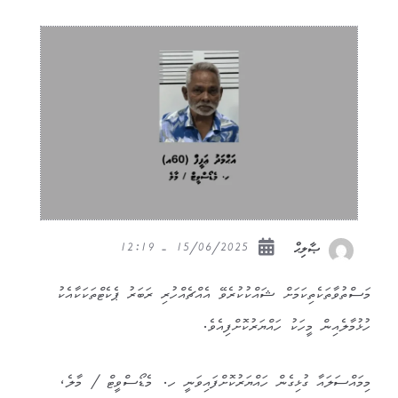
15/06/2025 - 12:19
ޞާލިޙް
މަސްތުވާތަކެތިކަމަށް ޝައްކުކުރެވޭ އެއްޗެއްހުރި ރަބަރު ޕެކެޓްތަކަކާއެކު
ހުޅުމާލެއިން މީހަކު ހައްޔަރުކޮށްފިއެވެ.
މިމައްސަލައާ ގުޅިގެން ހައްޔަރުކޮށްފައިވަނީ ހ. މެޑޯސްވީޓް / މާލެ،