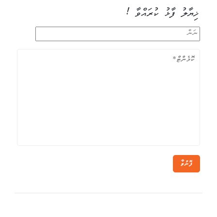
ޚިޔާލު ފާޅު ކުރައްވާ !
ފޮނުވާ