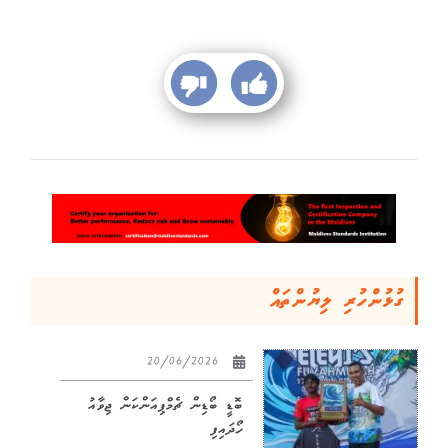
ގުޅުންހުރި ލިޔުންތައް
20/06/2026
ބޮޑީ ބޯޑިން ޗެމްޕިއަންކަން ޖިވާއު
ހޯދައިފި