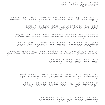
އަޙްމަދު ޢަފީފް (60އ) އެވެ.
މި ޖޫން މަހުގެ 13 ވަނަ ދުވަހުގެރޭގެ ވަގުތެއްގައި ހުޅުމާލެ 10 ނަންބަރު
ފްލެޓް އޭނާ ހައްޔަރުކޮށްފައިވަނީ އޭނާގެ އަމަލުތައް ހުރިގޮތުން
ތުހުމަތުކުރެވިގެން މަޑުކުރަން އެންގުމުން އޭނާގެ އަތުގައި އޮތް އެއްޗެއް
ވައްޓާލިތަން ފުލުހުންނަށް ފެނުމުން އޭނާ ހުއްޓުވައި، އޭނާ އެވަގުތު
ހުރިތަން ބަލައިފާސްކުރިއިރު މަސްތުވާތަކެތިކަމަށް ޝައްކުކުރެވޭ އެއްޗެއްހުރި
ފަސް ރަބަރު ޕެކެޓް ފެނުމާ ގުޅިގެންނެވެ.
މިމައްސަލައާ ގުޅިގެން އޭނާގެ ބަންދާމެދު ގޮތެއް ނިންމުމަށް ކޯޓަށް
ހާޒިރުކުރުމުން ވަނީ 10 ދުވަހު ބަންދުގެ މުއްދަތެއް ދީފައެވެ.
މިމައްސަލަ ފުލުހުން ދަނީ ތަހުގީގު ކުރަމުންނެވެ.