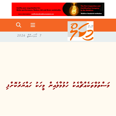
7 އޯގަސްޓް 2026
މަސްތުވާތަކެއްޗާއެކު ހުޅުމާލެއިން މީހަކު ހައްޔަރުކޮށްފި