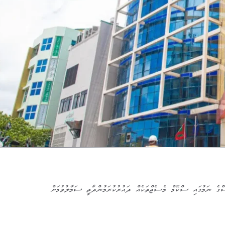
ނަމުގައި ސްކޭމް މެސެޖްތަކެއް ދައުރުކުރަމުންދާތީ ސަމާލުވުމަށް