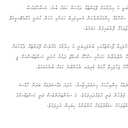
ަނީ އެ އިދާރާއަށް ޕޭމަންޓެއް ދައްކަން ކަމަށް ބުނެ، އެސްއެމްއެސް
ް ސްކޭމެއް ހިންގަމުންދާކަން އެނގިފައިވާ ކަމަށާއި އެކަން ކުރަނީ އެމްއެޗްސީއެލް
ތަކެއް ފޮނުވައިގެން ކަމަށެވެ.
ްފައިވާ ޕޯސްޓެއްގައި ބުނެފައިވަނީ އެ އިދާރާގެ އެއްވެސް ޕޭމަންޓެއް ދެއްކުމަށް
އް ނުފޮނުވާނެ ކަމަށާއި ސްކޭމް މެސެޖް ދައުރު ކުރަނީ ކަސްޓަމްސްއަށް ފީ
ޮށް ޖަހާފައިވާ އޯޑަރު ޑެލިވަރ ނުކުރެވޭނެ ކަމަށް ބުނެކަމަށެވެ.
ަތައް އިންތިހާއަށް ގިނަވެފައިވާިއރު، އެފަދަ މައްސަލަތައް ބަލަން ހާއްސަ
 ފުލުހުން ވަނީ އުފައްދައިފައެވެ. އެ ސެންޓަރުންވެސް ވަނީ ކަސްޓަމްސްގެ
ޖުތަކަށް ސަމާލުވުމަށް އާންމުންގެ ކިބައިން އެދިފައެވެ.