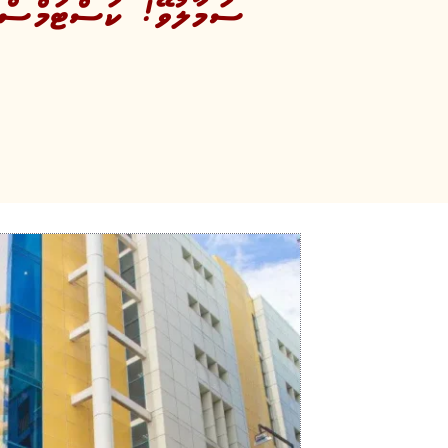
ސަމާލުވޭ! ކަސްޓަމްސްގ