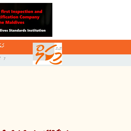
ޚަބ
7 އޯގަސްޓް 2026