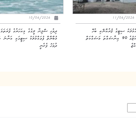
10/06/2026
11/06/20
އްމުލަކު ސިޓީގެ ޤުރުއާނާއި ބެހޭ
ދިވެހި ސާފިން ލީގުގެ މިއަހަރުގެ ފުރަތަމަ
މަރުކަޒުގެ 90 އިންސައްތަ މަސައްކަތް
މުބާރާތް ފުވައްމުލަކު ސިޓީގައި އަންނަ ބ
ްޖެ
ދުވަހު ފެށެނީ