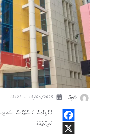
15/06/2025 - 13:22
ޞާލިޙް
މޯލްޑިވްސް ކަސްޓަމްސް ސަރވިސްގެ 
އެދިއްޖެއެވެ.