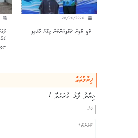
26
20/06/2026
ބޮޑީ ބޯޑިން ޗެމްޕިއަންކަން ޖިވާއު ހޯދައިފި
ފުވަ
ނިމިއ
ޚިޔާލުތައް
ޚިޔާލު ފާޅު ކުރައްވާ !