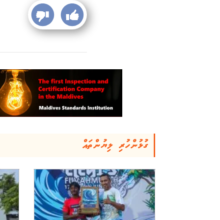
ގުޅުންހުރި ލިޔުންތައް