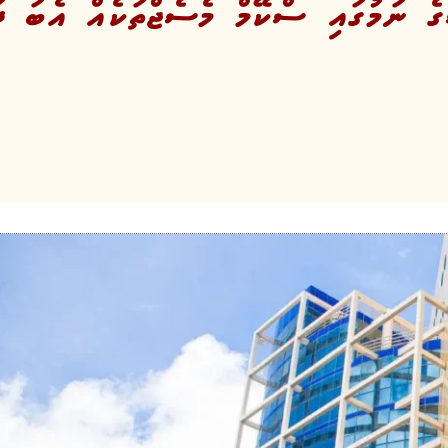
ެ ނަމުގައި ސްކޭމް މެސެޖްތަކެއް އެބަ ދަ