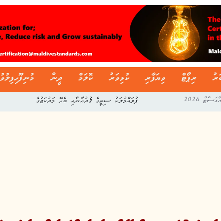
ަރު
ރިޕޯޓް
ވިޔަފާރި
ކުޅިވަރު
ކޮލަމް
ދީން
މުނިފޫހިފިލުވު
ފުވައްމުލަކު ސިޓީގެ ޤުރުއާނާއި ބެހޭ މަރުކަޒުގެ