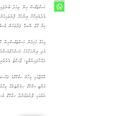
ކަސްޓަމްސް އިން މިއަދު ބުނެފައިވ
މެދުވެރިކޮށް ލިންކެއް ފޮނުވައިގެނ
ކިޔާ ގޮތް ނޭނގޭ ފަރާތަކުން މެސެޖު
މިކަމާ ގުޅިގެން ކަސްޓަމްސްއިން ކޮށ
އެދި ލިންކަކާއެކު އެސްއެމްއެސްއެ
ދައްކާފައިނުވާތީ، ޕޯސްޓު މެދުވެރިކ
ރާއްޖޭގައި މިހާރު ސްކޭމްގެ މައްސަލ
އެންޓި ސްކޭމް ސެންޓަރެއް މިހާރު
ނަމުގައި ފޮނުވަމުންދާ ސްކޭމް މެސެ