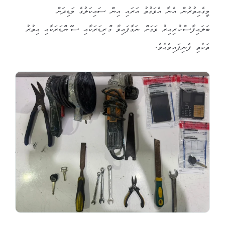
މީގެއިތުރުން އެނާ އެވަގުތު އަރައި އިން ސައިކަލުގެ މަޑިދަށް
ބަލައިފާސްކުރިއިރު ވަގަށް ނަގާފައިވާ ގްރިޑަރަކާއި ސޭންޑަރަކާއި އިތުރު
ތަކެތި ފެނިފައިވެއެވެ.