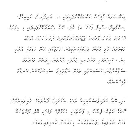
މިމައްސަލައާ ގުޅިގެން ހައްޔަރުކޮށްފައިވަނީ ރ. އަލިފުށި / ހަބީބީހެޕް،
އިސްމާޢީލް ސާއިފް (39 އ) އެވެ. އޭނާ ހައްޔަރުކޮށްފައިވަނީ މި މިމަހުގެ
13ވަނަ ދުވަހު މާލެތެރެ ޕެޓްރޯލްކުރަމުންދިޔަ ފުލުހުންނަށް އޭނާގެ
އަމަލުތައް ހުރި ގޮތުން ތުހުމަތުކުރެވިގެން ހުއްޓުވައި އޭނާ އެވަގުތު އަރައި
އިން ސައިކަލުގައި ތަޅުދަނޑި ޖަހާފައި ހުރުމުން އިތުރަށް މައުލޫމާތު
ސާފުކުރުމުން އެސައިކަލަކީ ވަގަށް ނަގާފައިވާ ސައިކަލެއްކަން އެނގުމާ
ގުޅިގެންނެވެ.
އަދި އޭނާ ބަލައިފާސްކުރިއިރު ވަގަށް ނަގާފައިވާ ފޯނުތަކެއް ފެނިފައިވެއެވެ.
އޭނާގެ އަތުން ފެނުނު މި ފޯނުތަކަކީ ހުޅުމާލޭގެ ފަޅުގައި އޮތް ދޯންޏަކުން
ވަގަށް ނަގާފައިވާ ފޯނުތަކެއްކަން މިހާތަނަށް އެނގިފައިވެއެވެ.