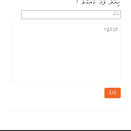
ޚިޔާލު ފާޅު ކުރައްވާ !
ފޮނުވާ