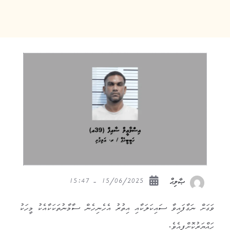
15/06/2025 - 15:47
ޞާލިޙް
ވަގަށް ނަގާފައިވާ ސައިކަލަކާއި އިތުރު އެހެނިހެން ސާމާނުތަކަކާއެކު މީހަކު
ހައްޔަރުކޮށްފިއެވެ.