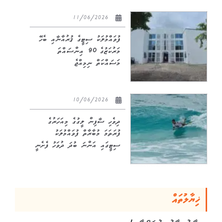
11/06/2026
ފުވައްމުލަކު ސިޓީގެ ޤުރުއާނާއި ބެހޭ
މަރުކަޒުގެ 90 އިންސައްތަ
މަސައްކަތް ނިމިއްޖެ
10/06/2026
ދިވެހި ސާފިން ލީގުގެ މިއަހަރުގެ
ފުރަތަމަ މުބާރާތް ފުވައްމުލަކު
ސިޓީގައި އަންނަ ބުދަ ދުވަހު ފެށެނީ
ޚިޔާލުތައް