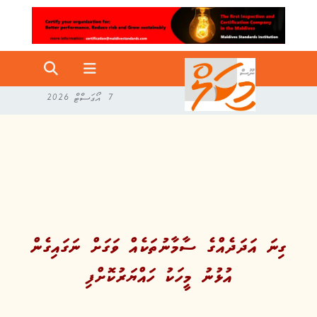
7 އޯގަސްޓް 2026
ގިނަ އަދަދެއްގެ ސާމާނުތަކެއް ވަގަށް ނަގައިގެން
އުޅުނު މީހަކު ހައްޔަރުކޮށްފި