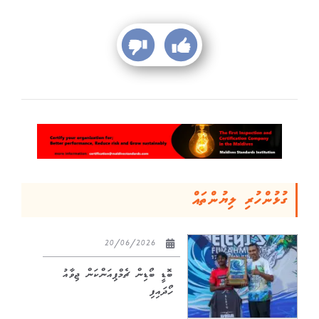
ގުޅުންހުރި ލިޔުންތައް
20/06/2026
ބޮޑީ ބޯޑިން ޗެމްޕިއަންކަން ޖިވާއު
ހޯދައިފި