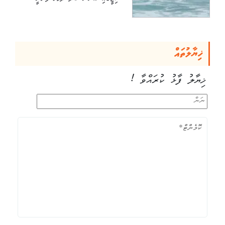
ޚިޔާލުތައް
ޚިޔާލު ފާޅު ކުރައްވާ !