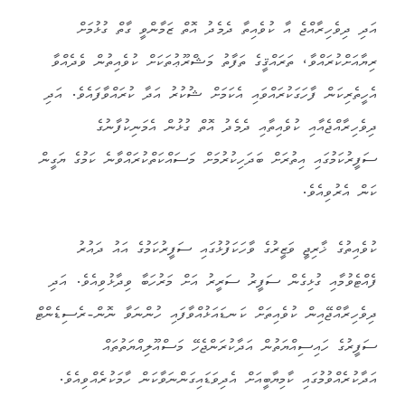
އަދި ދިވެހިރާއްޖެ އާ ކުވެއިތާ ދެމެދު އޮތް ޒަމާންވީ ގާތް ގުޅުމަށް
ރިޔާއަށްކުރައްވާ، ތަރައްޤީގެ ތަފާތު މަޝްރޫޢުތަކަށް ކުވެއިތުން ވެދެއްވާ
އެހީތެރިކަން ފާހަގަކުރައްވައި އެކަމަށް ޝުކުރު އަދާ ކުރައްވާފައެވެ. އަދި
ދިވެހިރާއްޖެއާއި ކުވެއިތާއި ދެމެދު އޮތް ގުޅުން އެމަނިކުފާނުގެ
ސަފީރުކަމުގައި އިތުރަށް ބަދަހިކުރުމަށް މަސައްކަތްކުރައްވާނެ ކަމުގެ ޔަގީން
ކަން އެރުވިއެވެ.
ކުވެއިތުގެ ޚާރިޖީ ވަޒީރުގެ ވާހަކަފުޅުގައި ސަފީރުކަމުގެ އައު ދައުރު
ފެއްޓެވުމާއި ގުޅިގެން ސަފީރު ސަރީރު އަށް މަރުހަބާ ވިދާޅުވިއެވެ. އަދި
ދިވެހިރާއްޖޭއިން ކުވެއިތަށް ކަނޑައަޅުއްވާފައި ހުންނަވާ ނޮން-ރެސިޑެންޓް
ސަފީރުގެ ހައިސިއްޔަތުން އަދާކުރަންޖެހޭ މަސްއޫލިއްޔަތުތައް
އަދާކުރެއްވުމުގައި ކާމިޔާބީއަށް އެދިވަޑައިގަންނަވާކަން ހާމަކުރެއްވިއެވެ.