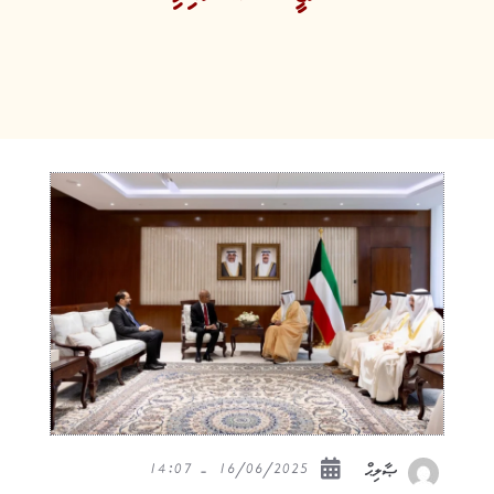
16/06/2025 - 14:07
ޞާލިޙް