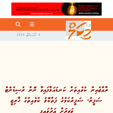
6 އޯގަސްޓް 2026
ރާއްޖެއިން ކުވެއިތަށް ކަނޑައަޅާފައިވާ ނޮން ރެސިޑެންޓް
ސަފީރު، ސަފީރުކަމުގެ ފަތްކޮޅު ކުވެއިތުގެ ޚާރިޖީ
ވަޒީރަށް އަރުވައިފި