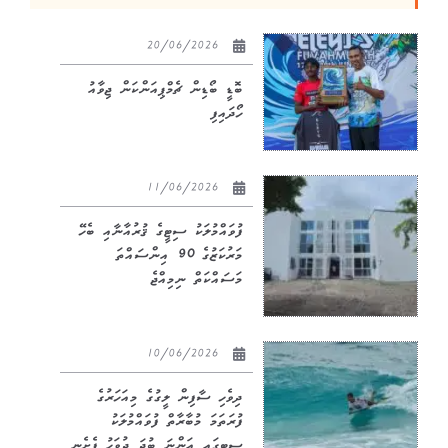
20/06/2026
ބޮޑީ ބޯޑިން ޗެމްޕިއަންކަން ޖިވާއު
ހޯދައިފި
11/06/2026
ފުވައްމުލަކު ސިޓީގެ ޤުރުއާނާއި ބެހޭ
މަރުކަޒުގެ 90 އިންސައްތަ
މަސައްކަތް ނިމިއްޖެ
10/06/2026
ދިވެހި ސާފިން ލީގުގެ މިއަހަރުގެ
ފުރަތަމަ މުބާރާތް ފުވައްމުލަކު
ސިޓީގައި އަންނަ ބުދަ ދުވަހު ފެށެނީ