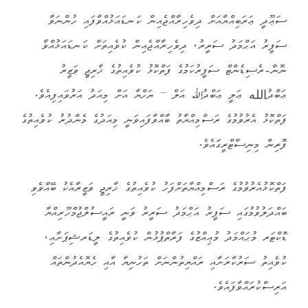
ސަޢޫދީ ޢަރަބިއްޔާއަށް ދިވެހިރާއްޖެއިން ކަނޑައަޅުއްވާފައި ހުންނަވާ
ސަފީރު އަޙްމަދު ސަރީރު، ދިވެހިރާއްޖެއިން ކުވެއިތަށް ކަނޑައަޅުއްވާ
ނޮން-ރެސިޑެންޓް ސަފީރުކަމުގެ ފަތްކޮޅު ކުވެއިތުގެ ޚާރިޖީ ވަޒީރު
ޢަބްދުالله ޢަލީ ޢަބްދުﷲ އަލް – ޔަހްޔާ އަށް މިއަދު އަރުވައިފިއެވެ.
ފަތްކޮޅު އެރުވުމުގެ ރަސްމިއްޔާތު ބާއްވާފައިވަނީ މިއަދުގެ މެންދުރު ކުވެއިތުގެ
ފޮރިން މިނިސްޓްރީގަައެވެ.
ފަތްކޮޅުއެރުވުމުގެ ރަސްމިއްޔާތަށްފަހު ކުވެއިތުގެ ޚާރިޖީ ވަޒީރާއެކު ބޭއްވެވި
ބައްދަލުވުމުގައި ސަފީރު އަޙްމަދު ސަރީރު ވަނީ ރައީސުލްޖުމްހޫރިއްޔާ
ޑޮކްޓަރ މުޙައްމަދު މުޢިއްޒުގެ ފަރާތްޕުޅުން ކުވެއިތުގެ ލީޑަރޝިޕަށާއި،
ކުވެއިތު ސަރުކާރަށާއި ރައްޔިތުންނަށް ތަހުނިޔާ އާއި ހެޔޮއެދުންތައް
އަރިސްކުރައްވާފައެވެ.