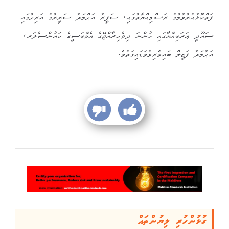
ފަތްކޮޅުއެރުވުމުގެ ރަސްމިއްޔާތުގައި، ސަފީރު އަޙްމަދު ސަރީރުގެ އަރިހުގައި
ސައޫދީ ޢަރަބިއްޔާގައި ހުންނަ ދިވެހިރާއްޖޭގެ އެމްބަސީގެ ކައުންސެލަރ،
އަޙުމަދު ފަޒީލް ބައިވެރިވެވަޑައިގަތެވެ.
ގުޅުންހުރި ލިޔުންތައް