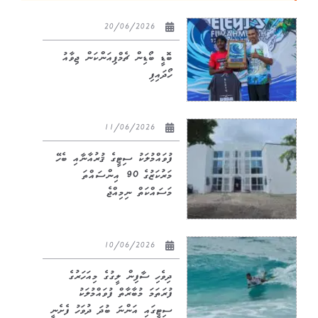
20/06/2026
ބޮޑީ ބޯޑިން ޗެމްޕިއަންކަން ޖިވާއު
ހޯދައިފި
11/06/2026
ފުވައްމުލަކު ސިޓީގެ ޤުރުއާނާއި ބެހޭ
މަރުކަޒުގެ 90 އިންސައްތަ
މަސައްކަތް ނިމިއްޖެ
10/06/2026
ދިވެހި ސާފިން ލީގުގެ މިއަހަރުގެ
ފުރަތަމަ މުބާރާތް ފުވައްމުލަކު
ސިޓީގައި އަންނަ ބުދަ ދުވަހު ފެށެނީ