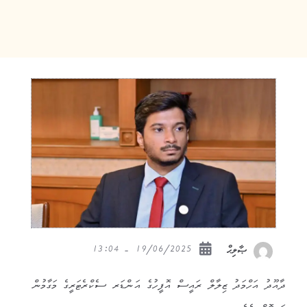
19/06/2025 - 13:04
ޞާލިޙް
ދާއޫދު އަހްމަދު ޒިލާލް ރައީސް އޮފީހުގެ އަންޑަރ ސެކްރެޓަރީގެ މަގާމުން