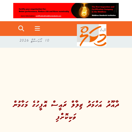
10 އޯގަސްޓް 2026
ދާއޫދު އަހްމަދު ޒިލާލް ރައީސް އޮފީހުގެ މަގާމުން
ވަކިކޮށްފި