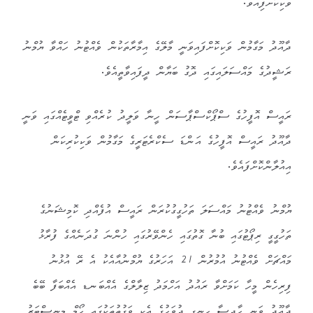
ވަކިކޮށްފިއެވެ.
ދާއޫދު މަގާމުން ވަކިކޮށްފައިވަނީ މާލޭގެ އިމާރާތަކުން ވެއްޓުނު ހައްވާ ޔުމްނު
ރަޝީދުގެ މައްސަލައިގައި ދޮގު ބަޔާން ދީފައިވާތީއެވެ.
ރައީސް އޮފީހުގެ ސްޕޯކްސްޕާސަން ހީނާ ވަލީދު ކުރެއްވި ޓްވީޓެއްގައި ވަނީ
ދާއޫދު ރައީސް އޮފީހުގެ އަންޑަ ސެކްރެޓަރީގެ މަގާމުން ވަކިކުރިކަން
އިއުލާންކޮށްފައެވެ.
ޔުމްނު ވެއްޓުނު މައްސަލަ ތަހުގީގުކުރަން ރައީސް އުފެއްދި ކޮމިޝަނުގެ
ތަހުގީގީ ރިޕޯޓުގައި ބުނާ ގޮތުގައި ހެންވޭރުގައި ހުންނަ ގުދަނެއްގެ ފުރާޅު
މައްޗަށް ވެއްޓުނު އުމުރުން 21 އަހަރުގެ ޔުމްނުއާއެކު އެ ރޭ އުޅުނު
ފިރިހެން މީހާ ކަމަށްވާ ރައުދު އަހްމަދު ޒިލާލްގެ އެއްބަނޑ އެއްބަފާ ބޭބެ
ދާއޫދު ވަނީ ހާދިސާ ހިނގި ދުވަހުގެ އެކި ވަގުތުތަކުގައި ހޯމް މިނިސްޓަރު