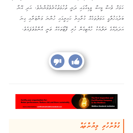
ކަމަށް ވެސް މީސް މީޑިއާގައި ދަނީ ތުހުމަތުކުރެވެމުންނެވެ. އަދި އޭނާ
ބަދުއަހުލާގީ އަމަލުތަކެއް ކުރާއިރު ކައިރީގައި ހުންނަ މަންޒަރާއި ގިނަ
އަދަދެއްގެ ރަލާއެކު ހުއްޓިގެން ހުރި ފޮޓޯތަކެއް ވަނީ އާންމުވެފައެވެ.
ގުޅުންހުރި ލިޔުންތައް