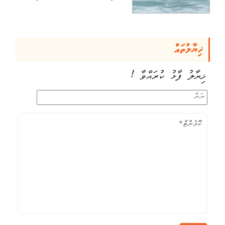
ޚިޔާލުތައް
ޚިޔާލު ފާޅު ކުރައްވާ !