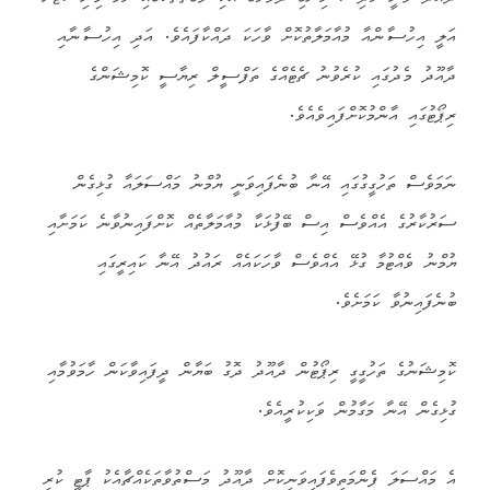
އަލީ އިހުސާންއާ މުއާމަލާތުކޮށް ވާހަކަ ދައްކާފައެވެ. އަދި އިހުސާނާއި
ދާއޫދު މެދުގައި ކުރެވުނު ޗެޓެއްގެ ތަފްސީލް ރިޔާސީ ކޮމިޝަންގެ
ރިޕޯޓުގައި އާންމުކޮށްފައިވެއެވެ.
ނަމަވެސް ތަހުގީގުގައި އޭނާ ބުނެފައިވަނީ ޔުމްނު މައްސަލައާ ގުޅިގެން
ސަރުކާރުގެ އެއްވެސް އިސް ބޭފުޅަކާ މުއާމަލާތެއް ކޮށްފައިނުވާނެ ކަމަށާއި
ޔުމްނު ވެއްޓުމާ ގުޅޭ އެއްވެސް ވާހަކައެއް ރައުދު އޭނާ ކައިރީގައި
ބުނެފައިނުވާ ކަމަށެވެ.
ކޮމިޝަނުގެ ތަހުގީގީ ރިޕޯޓުން ދާއޫދު ދޮގު ބަޔާން ދީފައިވާކަން ހާމަވުމާއި
ގުޅިގެން އޭނާ މަގާމުން ވަކިކުރީއެވެ.
އެ މައްސަލަ ފެންމަތިވެފައިވަނިކޮށް ދާއޫދު މަސްތުވާތަކެއްޗާއެކު ޕާޓީ ކުރި