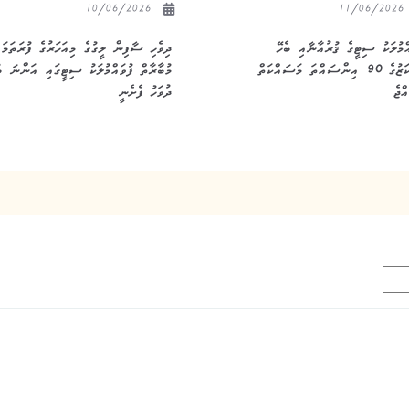
10/06/2026
11/06/20
އްމުލަކު ސިޓީގެ ޤުރުއާނާއި ބެހޭ
ދިވެހި ސާފިން ލީގުގެ މިއަހަރުގެ ފުރަތަމަ
މަރުކަޒުގެ 90 އިންސައްތަ މަސައްކަތް
މުބާރާތް ފުވައްމުލަކު ސިޓީގައި އަންނަ ބ
ްޖެ
ދުވަހު ފެށެނީ