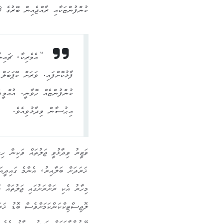
ކުންފުންޏަކާއި ރާއްޖެއިން ބޭރުގެ 3 ޤައުމަކުންނެވެ.
“އެމެރިކާ، ޗައިނ
ފާޅުކޮށްފައި. ވަރަށް ކޭޕަބަލް
ކުންފުންޏެއް ހޮވާނީ. އުއްމީދ
އިޙުސާން ވިދާޅުވިއެވެ.
ވަޒީރު ވިދާޅުވީ ޖަލުތައް ވަކިން ހިނ
ޚަރަދަށް ބަލާއިރު، އެންމެ ގައިދީއަކު ބެލެހެއްޓުމަށް މަހަކު 7
މިހާރު އެކި ރަށްރަށުގައި ޖަލުތައް ހ
ލޮޖިސްޓިކްކަންކަމަށްވެސް ބޮޑު ޚަރަ