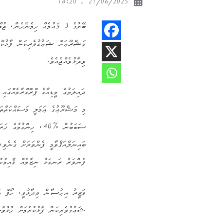
21/06/2025 - 18:20
މަޝްރޫޢަށް ޝަޢުގުވެރިކަން ފާޅުކޮށ
ވިދާޅުވެއްޖެއެވެ.
ދައިލަތުގެ މީޑިއާގެ ޕްރޮގްރާމެއްގައި
މި މަޝްރޫޢުގެ ޢަމަލީ މަސައްކަތްތައ
ސަބަބުން %40، ހިންގު
ބައިނަލްއަޤްވާމީ ފެންވަރަށް ގެނެވި،
ފެންވަރު ރަނގަޅު ނިޒާމެއް ޤާއިމުކުރ
ވަޒީރު އިޙުސާން ވިދާޅުވީ، ހޯޕް އަ