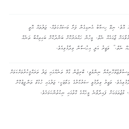
 އޮވެ، ނިމޭ ހިސާބު އެނގިގެން ފަށާ މަސައްކަތެއް. ޖަލުތައް އޮތީ
ރުވާއަށް ޖާގައެއް ނެތް. މީހުން ހައްޔަރުކޮށް ބަންދުކޮށް ބައިތިއްބާ ތަނެއް
ެއް ނެތް.” ވަޒީރު އަލީ އިޙުސާން ވިދާޅުވިއެވެ.
އީސުލްޖުމްހޫރިއްޔާ ނިންމެވީ، ބްރިޖުން ގުޅޭ ތަނެއްގައި ޖަލު ތަރައްޤީކުރުމަށްކަމަށް
ވިއެވެ. ވަޒީރު ވިދާޅުވީ ސަރުކާރުގެ ޢަމާޒަކީ، ޖަލުގައި ހުކުމް ތަންފީޒުކޮށް
މުޖުތަމަޢަށް ފައިދާވާނެ މީހެއްގެ ގޮތުގައި ނިކުތުންކަމަށެވެ.