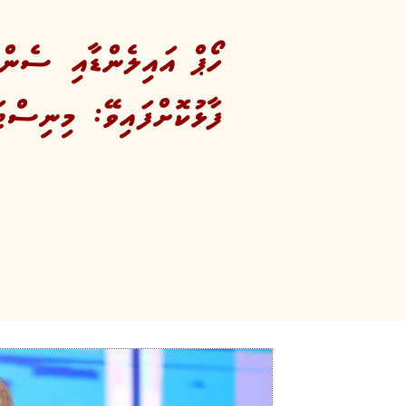
ފާޅުކޮށްފައިވޭ: މިނިސް