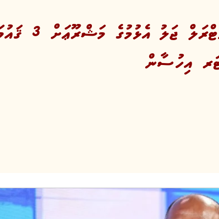
ހޯޕް އައިލެންޑާއި ސ
ޓަރ އިހުސާން