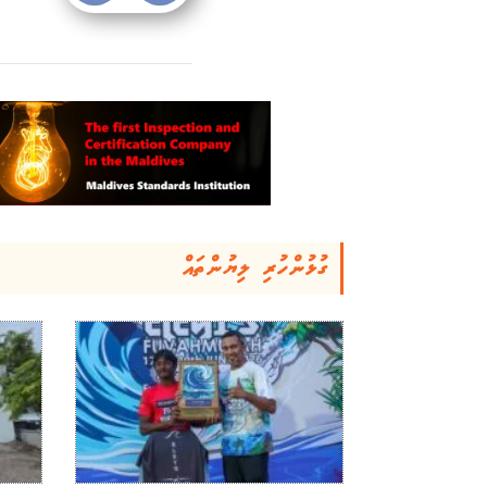
ގުޅުންހުރި ލިޔުންތައް