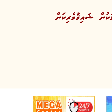
ެންޓްރަލް ޖަލު އެޅުމުގެ މަޝްރޫޢަށް 3 ޤައުމަކުން ޝައިޤުވެރިކަން