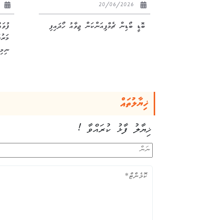
26
20/06/2026
ބޮޑީ ބޯޑިން ޗެމްޕިއަންކަން ޖިވާއު ހޯދައިފި
ފުވަ
ނިމިއ
ޚިޔާލުތައް
ޚިޔާލު ފާޅު ކުރައްވާ !