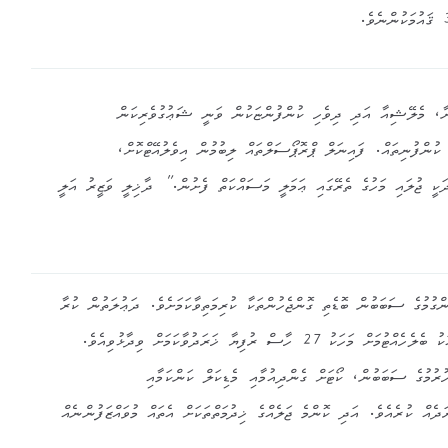
ާ، މެލޭޝިއާ އަދި ދިވެހި ކުންފުންޏަކުން ވަނީ ޝަޢުގުވެރިކަން
 ކުންފުނިތައް. ފައިނަލް ޕްރޮޕޯސަލްތައް ލިބުމުން އިވެލުއޭޓްކޮށް،
ަކީ ޖުލައި މަހުގެ ތެރޭގައި ޢަމަލީ މަސައްކަތް ފެށުން.” ދާޚިލީ ވަޒީރު އަލީ
ްގުމުގެ ސަބަބުން ބޮޑެތި ގޮންޖެހުންތަކާ ކުރިމަތިވާކަމަށެވެ. ދަޢުލަތުން ކުރާ
2 ހާސް ރުފިޔާ ޚަރަދުވާކަމަށް ވިދާޅުވިއެވެ.
ުރުމުގެ ސަބަބުން، ކޯޓަށް ގެންދިއުމާއި މެޑިކަލް ކަންކަމާއި
ދެއް ކުރެއެވެ. އަދި ކޮންމެ ޖަލެއްގެ ޚިދުމަތްތަކަށް އެތައް މުވައްޒަފުންނެއް