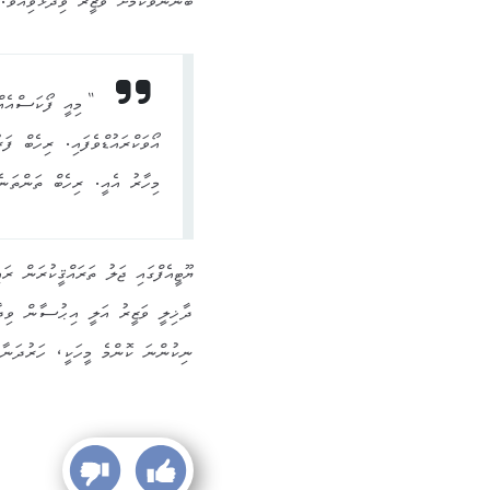
ބޭނުންވާކަމަށް ވަޒީރު ވިދާޅުވިއެވެ.
“މިއީ ފޯކަސްއެއް
އޯވަކްރައުޑްވެފައި. ރިހެބް ފަ
މިހާރު އެއީ. ރިހެބް ތަންތަނ
ޔޫޓީއެފްގައި ޖަލު ތަރައްޤީކުރަން ރަ
ދާޚިލީ ވަޒީރު އަލީ އިޙުސާން ވިދާޅު
ނިކުންނަ ކޮންމެ މީހަކީ، ހަރުދަނާ، 