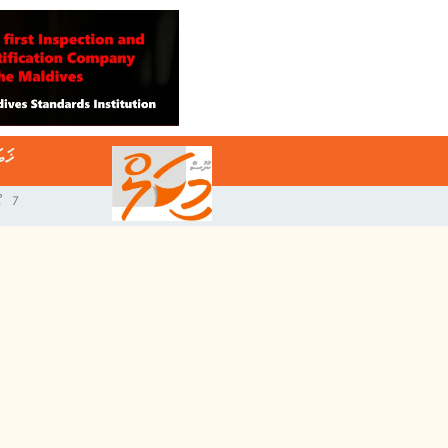
ޚަބ
7 އޯގަސްޓް 2026