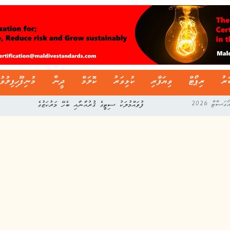
ަރު
ރިޕޯޓް
ވިޔަފާރި
ކުޅިވަރު
ކޮލަމް
ދީން
މުނިފޫހިފިލުވު
ދިވެހި ސާފިން ލީގުގެ މިއަހަރުގެ ފުރަތަމަ