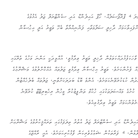
ބޭރުގެ 3 ޤައުމެއް ހިމެނޭހެން، ޖުމްލަ 4 ޕްރޮޕޯސަލެއް، ހޯޕް އައިލެންޑް އަދި ސެންޓްރަލް ޖަލު އެޅުމުގެ
ްފައިވާކަމަށް ދާޚިލީ ސަލާމަތާއި ފަންނިއްޔާތާ ބެހޭ ވަޒީރު އަލީ އިޙުސާން
 ވާހަކަފުޅުދައްކަވަމުން ދާޚިލީ ވަޒީރު ވިދާޅުވީ، އުއްމީދަކީ އަންނަ މަހުގެ ތެރޭގައި
ް ފެށުންކަށެވެ. ވަޒީރު އިޙްސާން ވިދާޅުވީ ޖަލުތައް އެއްކޮށްލުމުގެ މަޝްރޫޢުގެ
މުގެ ޚަރަދުން ކުޑަކުރެވޭނެކަމަށެވެ. އެންމެ ބޮޑު ބަދަލަކަށްވާނީ، ޖަލުތައް ބެލެހެއްޓުން
 ކުށުގެ މައްސަލަތަކުގައި ހުކުމް ތަންފީޒުކުރާ މީހުން ރިހެބިލިޓޭޓް ކުރެވޭނެ
ެވުންކަމަށް ވަޒީރު ވިދާޅުވިއެވެ.
އިލެންޑް އަދި ސެންޓްރަލް ޖަލު އުތުރު ތިލަފަޅުގައި ތަރައްޤީކުރުމުގެ މަޝްރޫޢަށް
ޝަޢުގުވެރިކަން ފާޅުކުރުމަށް ހުޅުވާލުމުން، 4 ފަރާތަކުން ޝަޢުގުވެރިކަން ފާޅުކުރިކަމަށެވެ. އެއީ ރާއްޖޭގެ