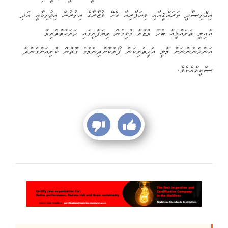
އިޤްތިޞާދީ ތަރައްޤީއާއި ވިޔަފާރިއާ ބެހޭ ވުޒާރާގެ އިތުރުން އިޖުތިމާޢީ އަދި
އާޢިލީ ތަރައްޤީއާ ބެހޭ ވުޒާރާ ގުޅިގެން ވިޔަފާރީގައި ހަރަކާތްތެރިވާ
އަންހެނުންނަށް މާލީ އެހީތެރިކަން ފޯރުކޮށްދިނުމުގެ ގޮތުން ކުރިއަށްގެންދާ
ސްކީމްއެކެވެ.