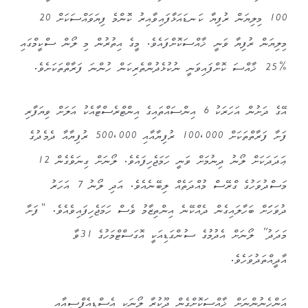
100 މިލިޔަން ރުފިޔާ ކަނޑައަޅާފައިވާއިރު ކޮންމެ ފިޔަވައްސަކަށް 20
މިލިޔަން ރުފިޔާ ވަނީ ޚާއްސަކޮށްފައެވެ. މީގެ އިތުރުން މި ލޯން ސްކީމްގައި
%25 ޚާއްސަ ކޮށްފައިވަނީ ނުކުޅެދުންތެރިކަން ހުންނަ ފަރާތްތަކަށެވެ.
އޭގެ ދަށުން އަހަރަކު 6 އިންސައްތައިގެ އިންޓްރެސްޓާއެކު އަލަށް ވިޔަފާރި
ފަށާ ފަރާތްތަކަށް 100،000 ރުފިޔާއާއި 500،000 ރުފިޔާއާ ދެމެދުގެ
ޢަދަދަކަށް ލޯނު ދިނުމަށް ވަނީ ހަމަޖެހިފައެވެ. ލޯނަށް ގިނަވެގެން 12
މަސްދުވަހުގެ ގްރޭސް މުއްދަތެއް ލިބޭނެއެވެ. އަދި ލޯނު 7 އަހަރު
ދުވަހަަށް ބަހާލައިގެން ދެއްކޭނެ އިންތިޒާމު ވެސް ހަމަޖެހިފައިވެއެވެ. “ފަށާ
މަދަދު” ލޯނަށް އެދުމުގެ ސުންގަޑިއަކީ އޮގަސްޓްމަހުގެ 31ވާ
އާދީއްތަދުވަހެވެ.
އަންހެނުންނަށް ޚާއްސަކޮށްގެން ދޫކުރާ ލޯނަކީ އެސްޑީއެފްސީއާއި