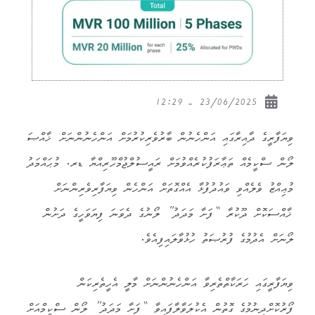
23/06/2025 - 12:29
ވިޔަފާރީގެ ދާއިރާގައި އަންހެނުން ބާރުވެރިކުރުމަށް އަންހެނުންނަށް ޚާއްޞަ
ލޯން ސްކީމެއް ތަޢާރަފުކުރެއްވުމަށް ރައީސުލްޖުމްހޫރިއްޔާ ޑރ. މުޙައްމަދު
މުޢިއްޒު ވެލެއްވި ވައުދުފުޅާ އެއްގޮތަށް އަންހެން ވިޔަފާރިވެރިންނަށް
ޚާއްސަކޮށް ދޫކުރާ “ފަށާ މަދަދު” ލޯނުގެ ދެވަނަ ފިޔަވަހީގެ ދަށުން
ލޯނަށް އެދުމުގެ ފުރުޞަތު ހުޅުވާލައިފިއެވެ.
ވިޔަފާރީގައި ހަރަކާތްތެރިވާ އަންހެނުންނަށް މާލީ އެހީތެރިކަން
ފޯރުކޮށްދިނުމުގެ ގޮތުން އެކުލަވާލާފައިވާ “ފަށާ މަދަދު” ލޯން ސްކީމްއަށް