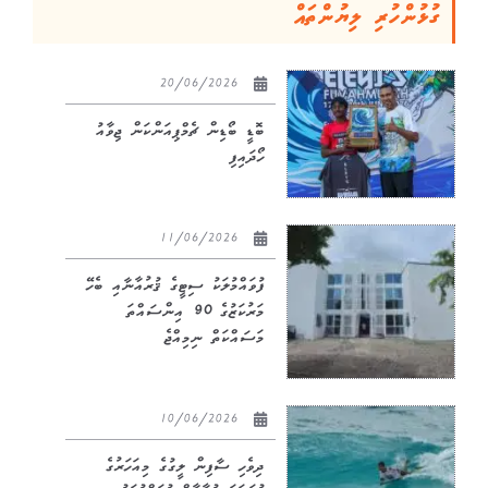
ގުޅުންހުރި ލިޔުންތައް
20/06/2026
ބޮޑީ ބޯޑިން ޗެމްޕިއަންކަން ޖިވާއު
ހޯދައިފި
11/06/2026
ފުވައްމުލަކު ސިޓީގެ ޤުރުއާނާއި ބެހޭ
މަރުކަޒުގެ 90 އިންސައްތަ
މަސައްކަތް ނިމިއްޖެ
10/06/2026
ދިވެހި ސާފިން ލީގުގެ މިއަހަރުގެ