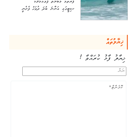
ފުރަތަމަ މުބާރާތް ފުވައްމުލަކު
ސިޓީގައި އަންނަ ބުދަ ދުވަހު ފެށެނީ
ޚިޔާލުތައް
ޚިޔާލު ފާޅު ކުރައްވާ !