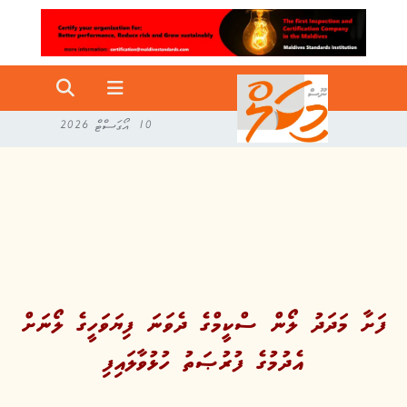
10 އޯގަސްޓް 2026
ފަށާ މަދަދު ލޯން ސްކީމްގެ ދެވަނަ ފިޔަވަހީގެ ލޯނަށް
އެދުމުގެ ފުރުޞަތު ހުޅުވާލައިފި