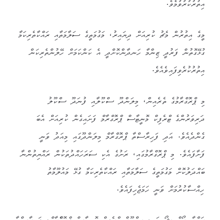
އިތުރުކުރުވުމެވެ.
މީގެ އިތުރުން މެޗު ކުރިއަށް ދިޔައިރު، މަގުމަތީގެ ސަލާމަތާއި ރައްކާތެރިކަމާ
ގުޅޭގޮތުން ފަރުދީ ޒިންމާ ހަނދާންކޮށްދީ އެ ކަންކަމަށް ހޭލުންތެރިކަން
އިތުރުކުރެވިފައިވެއެވެ.
މި ޕްރޮގްރާމުގެ ތެރެއިން، މިލަންދޫ ސްކޫލާއި ފުނަދޫ ސްކޫލު
ދަރިވަރުންގެ ޓްރެފިކް މޮނީޓާސް ޕްރޮގްރާމް ފަށައިގެން ކުރިއަށް އެބަ
ގެންދެއެވެ. އަދި ފަހިރާސްތާ ޕްރޮގްރާމް މިލަންދޫގައި މިއަދު ވަނީ
ފަށާފައެވެ. މި ޕްރޮގްރާމުގައި، ރަށުގެ އެކި ސަރަހައްދުތަކުން ރައްޔިތުންނާ
ބައްދަލުކޮށް މަގުމަތީގެ ސަލާމަތާއި ރައްކާތެރިކަމާ ގުޅޭ މައުލޫމާތު
ހިއްސާކުރުމަށް ވަނީ ހަމަޖެހިފައެވެ.