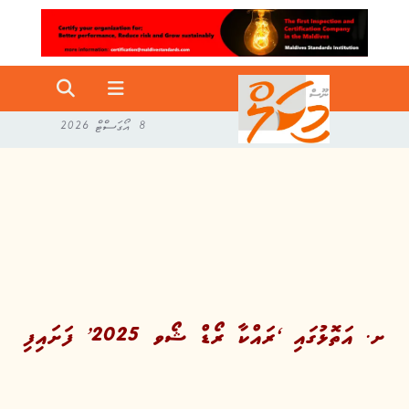
8 އޯގަސްޓް 2026
ށ. އަތޮޅުގައި ‘ރައްކާ ރޯޑް ޝޯވ 2025’ ފަށައިފި