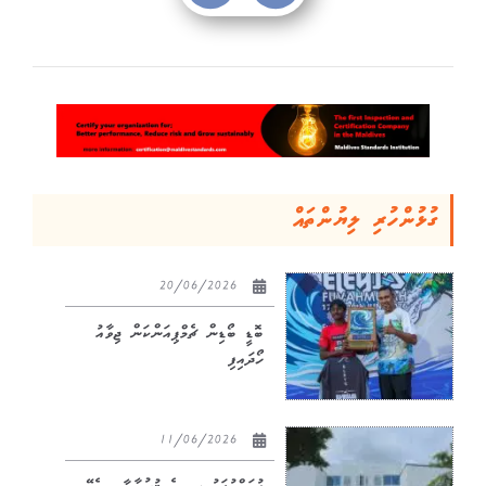
ގުޅުންހުރި ލިޔުންތައް
20/06/2026
ބޮޑީ ބޯޑިން ޗެމްޕިއަންކަން ޖިވާއު
ހޯދައިފި
11/06/2026