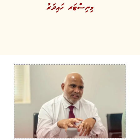
މިނިސްޓަރ ހައިދަރު