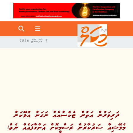
7 އޯގަސްޓް 2026
ދަރިވަރުން އަތުން ޓެކްސްއެއް ނަގަން އުޅޭކަން
މެލޭޝިއާ ސަރުކާރުން ރަސްމީކޮށް އަންގާފައެއް ނެތް: