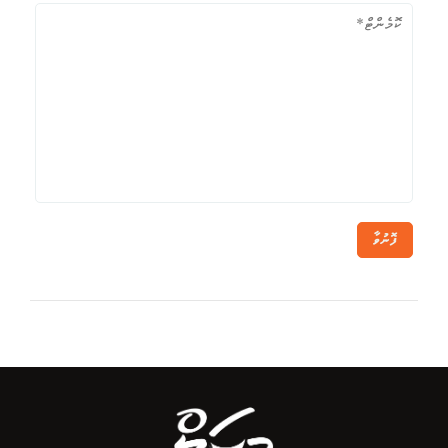
ފޮނުވާ