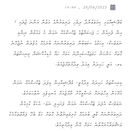
28/06/2025 - 14:44
މެލޭޝިޔާގައި ކިޔަވަމުންދާ ދިވެހި ދަރިވަރުންގެ އަތުން އަންނަ ޖުލައި 1
އިން ފެށިގެން ހަ ޕަސަންޓުގެ ޓެކްސްއެއް ނަގަން އެ ގައުމުން ނިންމި
ނަމަވެސް، މިކަމުގެ ސަބަބުން ދަރިވަރުންނަށް ބުރައެއް އުފުލަން ނުޖެހޭނެ
ގޮތަށް ކަންކަން ހަމަޖައްސައިދޭނެ ކަމަށް ހަޔާ އެޑިއުކޭޝަން މިނިސްޓަރު
ޑރ. އަލީ ހައިދަރު މިއަދު ވިދާޅުވެއްޖެއެވެ.
މިނިސްޓަރު ހައިދަރު ވިދާޅުވީ، މެލޭޝިޔާއިން މިފަދަ ޓެކްސްއެއް ނަގަން
އުޅޭކަން މިހާތަނަށް ރަސްމީކޮށް ރާއްޖެއަށް އެނގިފައި ނުވާކަމަށެވެ.
ނަމަވެސް އެފަދަ ޓެކްސްއެއް ނަގަން ފަށައިފި ނަމަ، އެކަމާ ގުޅިގެން
ދަރިވަރުންނަށް މާލީ ބުރައެއް ކުރިމަތިނުވާނެ ގޮތަށް ކަމާ ބެހޭ ފަރާތްތަކާއެކު
މަޝްވަރާކުރައްވާނެ ކަމަށް އޭނާ ވިދާޅުވިއެވެ.