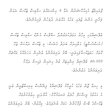
ޕްރައިވެޓް އެޑިއުކޭޝަނުން ނަގާ 6 އިންސައްތަ ސާވިސް ޓެކްސް ނަގަން
ފަށާނީ އަންނަ ޖުލައި މަހުގެ އެއްވަނަ ދުވަހުން ފެށިގެންނެވެ.
މެލޭޝިޔާގައި މިހާރު އަމަލުކުރަމުންދާ ސޭލްސް އެންޑް ސާވިސް ޓެކްސް
(އެސްއެސްޓީ) ގަވާއިދަށް ބަދަލު ގެނެސް، މި ޓެކްސް ދައްކަން ޖެހޭ
ގޮތަށް ހަމަޖައްސާފައިވަނީ، ބޭރު ދަރިވަރުންގެ ތެރެއިން އަހަރެއްގެ މައްޗަށް
60،000 މެލޭޝިޔާ ރިންގިޓަށް ވުރެ ގިނައިން ފައިސާ ދައްކާ
ދަރިވަރުންގެ އަތުންނެވެ.
މި ހިނގާ ޖޫން މަހުގެ ކުރީކޮޅު މެލޭޝިޔާގެ ފިނޭންސް މިނިސްޓްރީން ވަނީ
އެ ގައުމުގެ ފިސްކަލް ހާލަތު ރަނގަޅުކޮށް، އާމްދަނީ އިތުރުކުރުމަށް
ޓެކްސްގެ ބޭސް ފުޅާކުރާނެ ކަމަށް ބުނެފައެވެ. މިގޮތުން، ބޭރު ދަރިވަރުންގެ