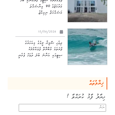
ފުވައްމުލަކު ސިޓީގެ ޤުރުއާނާއި ބެހޭ
މަރުކަޒުގެ 90 އިންސައްތަ
މަސައްކަތް ނިމިއްޖެ
10/06/2026
ދިވެހި ސާފިން ލީގުގެ މިއަހަރުގެ
ފުރަތަމަ މުބާރާތް ފުވައްމުލަކު
ސިޓީގައި އަންނަ ބުދަ ދުވަހު ފެށެނީ
ޚިޔާލުތައް
ޚިޔާލު ފާޅު ކުރައްވާ !