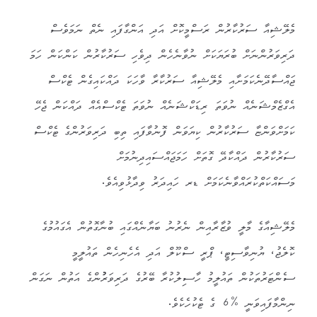
މެލޭޝިއާ ސަރުކާރުން ރަސްމީކޮށް އަދި އަންގާފައި ނެތް ނަމަވެސް
ދަރިވަރުންނަށް ބުރަޔަކަށް ނުވާނެހެން ދިވެހި ސަރުކާރުން ކަންކަން ހަމަ
ޖައްސާދޭނެކަމަށާއި މެލޭޝިއާ ސަރުކާރާ ވާހަކަ ދައްކައިގެން ޓެކްސް
އެގްޒެމްޝަނެއް ނުވަތަ ރިޑަކްޝަނެއް ނުވަތަ ޓެކްސްއެއް ދައްކަން ޖެހޭ
ކަމަށްވަންޏާ ސަރުކާރުން ކިޔަވަން ފޮނުވާފައި ތިބި ދަރިވަރުންގެ ޓެކްސް
ސަރުކާރުން ދައްކާދޭ ގޮތަށް ހަމަޖައްސައިދިނުމަށް
މަސައްކަތްކުރައްވާނެކަމަށް ޑރ ހައިދަރު ވިދާޅުވިއެވެ.
މެލޭޝިއާގެ މާލީ ވުޒާރާއިން ނެރުނު ބަޔާނެއްގައި ބުނާގޮތުން އެގައުމުގެ
ކޮލެޖު، ޔުނިވާސިޓީ، ޕްރީ ސްކޫލް އަދި އެހެނިހެން ތައުލީމީ
ސެންޓަރުތަކުން ތައުލީމު ހާސިލުކުރާ ބޭރުގެ ދަރިވަރުުންގެ އަތުން ނަގަން
ނިންމާފައިވަނީ %6 ގެ ޓެކުހެކެވެ.