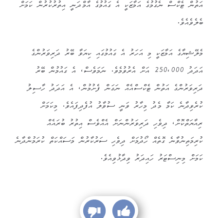
އަތުން ޓެކްސް ނެގުމުގެ އަމާޒަކީ އެ ގައުމުގެ އާމްދަނީ އިތުރުކުރުން ކަމަށް
ބެލެވެއެވެ.
މެލޭޝިޔާގެ އަމާޒަކީ މި އަހަރު އެ ގައުމުގައި ކިޔަވާ ބޭރު ދަރިވަރުންގެ
އަދަދު 250،000 އަށް އެރުވުމެވެ. ނަމަވެސް، އެ ގައުމުން ބޭރު
ދަރިވަރުންގެ އަތުން ޓެކްސްއެއް ނަގަން ފެށުމުން، އެ އަދަދު ހާސިލު
ކުރެވިދާނެ ކަމާ މެދު މިހާރު ވަނީ ސުވާލު އުފެދިފައެވެ. މިކަމަށް
ރިއާޔަތްކޮށް، ދިވެހި ދަރިވަރުންނަށް އެއްވެސް އިތުރު ބުރައެއް
ކުރިމަތިނުވާނެ ގޮތެއް ހޯދުމަށް ދިވެހި ސަރުކާރުން މަސައްކަތް ކުރަމުންދާނެ
ކަމަށް މިނިސްޓަރު ހައިދަރު ވިދާޅުވިއެވެ.