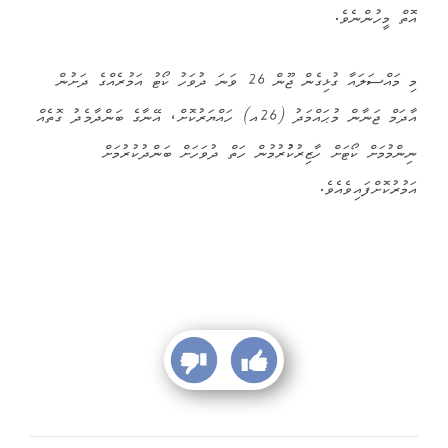
އޮތް މީހުންނެވެ.
މި މައްސަލައާ ގުޅިގެން ޖޫން 26 ވަނަ ދުވަހު ކޯޓު އަމުރެއްގެ ދަށުން
އާދަމް ޖަނާން މުޙައްމަދު (26އ) ހައްޔަރުކޮށް، އޭނާގެ ބަންދާމެދު ގޮތެއް
ނިންމުމަށް ކޯޓަށް ހާޒިރުކުުރުމުން ހަތް ދުވަހަށް ބަންދުކުރުމަށް
އަމުރުކޮށްފައިވެއެވެ.