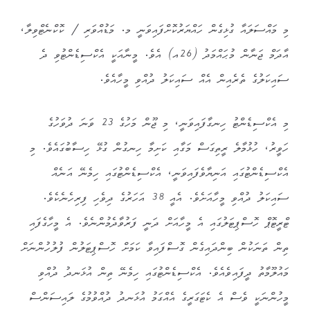
މި މައްސަލައާ ގުޅިގެން ހައްޔަރުކޮށްފައިވަނީ މ. މަޑުއްވަރި / ކޮކްނެޓްވިލާ،
އާދަމް ޖަނާން މުޙައްމަދު (26އ) އެވެ. މީނާއަކީ އެކްސިޑެންޓުވި ދެ
ސައިކަލުގެ ތެރެއިން އެއް ސައިކަލު ދުއްވި މީހާއެވެ.
މި އެކްސިޑެންޓު ހިނގާފައިވަނީ، މި ޖޫން މަހުގެ 23 ވަނަ ދުވަހުގެ
ހަވީރު، ހުޅުމާލެ ރީތިގަސް މަގާއި ކަށިމާ ހިނގުން ގުޅޭ ހިސާބުގައެވެ. މި
އެކްސިޑެންޓުގައި އަނިޔާވެފައިވަނީ، އެކްސިޑެންޓުގައި ހިމެނޭ އަނެއް
ސައިކަލު ދުއްވި މީހާއަށެވެ. އެއީ 38 އަހަރުގެ ދިވެހި ފިރިހެނެކެވެ.
ޓްރީޓޮޕް ހޮސްޕިޓަލުގައި އެ މީހާއަށް ދަނީ ފަރުވާދެމުންނެވެ. އެ މީހާގެފައި
ތިން ތަނަކުން ބިންދައިގެން ގޮސްފައިވާ ކަމަށް ހޮސްޕިޓަލުން ފުލުހުންނަށް
މައުލޫމާތު ދީފައިވެއެވެ. އެކްސިޑެންޓުގައި ހިމެނޭ ތިން އުޅަނދު ދުއްވި
މީހުންނަކީ ވެސް އެ ކެޓަގަރީގެ އެއްގަމު އުޅަނދު ދުއްވުމުގެ ލައިސަންސް