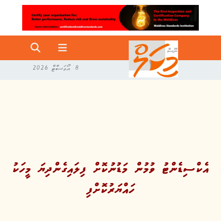
8 އޯގަސްޓް 2026
އެކްސިޑެންޓު ވުމުން މަޑުނުކޮށް ފިލައިގެންދިޔަ މީހަކު
ހައްޔަރުކޮށްފި