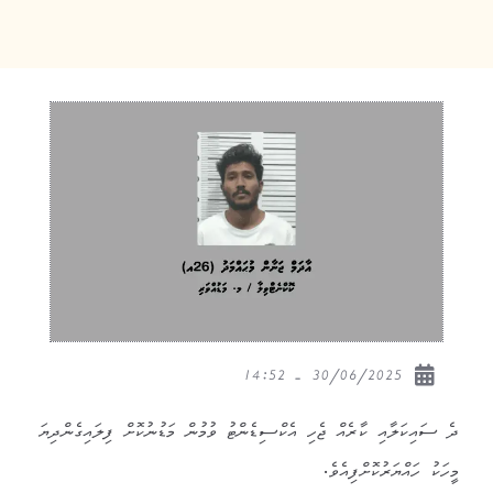
30/06/2025 - 14:52
ދެ ސައިކަލާއި ކާރެއް ޖެހި އެކްސިޑެންޓު ވުމުން މަޑުނުކޮށް ފިލައިގެންދިޔަ
މީހަކު ހައްޔަރުކޮށްފިއެވެ.