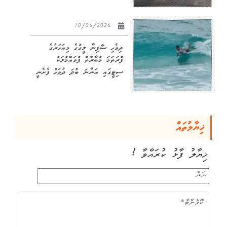
10/06/2026
ދިވެހި ސާފިން ލީގުގެ މިއަހަރުގެ
ފުރަތަމަ މުބާރާތް ފުވައްމުލަކު
ސިޓީގައި އަންނަ ބުދަ ދުވަހު ފެށެނީ
ޚިޔާލުތައް
ޚިޔާލު ފާޅު ކުރައްވާ !