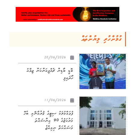
ގުޅުންހުރި ލިޔުންތައް
20/06/2026
ބޮޑީ ބޯޑިން ޗެމްޕިއަންކަން ޖިވާއު
ހޯދައިފި
11/06/2026
ފުވައްމުލަކު ސިޓީގެ ޤުރުއާނާއި ބެހޭ
މަރުކަޒުގެ 90 އިންސައްތަ
މަސައްކަތް ނިމިއްޖެ