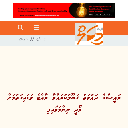
9 އޯގަސްޓް 2026
ރައީސްގެ ދައުވަތު ޤަބޫލުކުރައްވާ ރާއްޖެ ވަޑައިގަތުމަށް
މޯދީ ނިންމަވައިފި