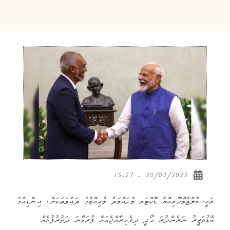
20/07/2025 - 15:27
ރައީސުލްޖުމްހޫރިއްޔާ ޑޮކްޓަރ މުޙައްމަދު މުޢިއްޒުގެ ދަޢުވަތަކަށް، އިންޑިއާގެ
ބޮޑުވަޒީރު ނަރެންދުރަ މޯދީ ދިވެހިރާއްޖެއަށް ފުރަމާނަ ދަތުރުފުޅެއް