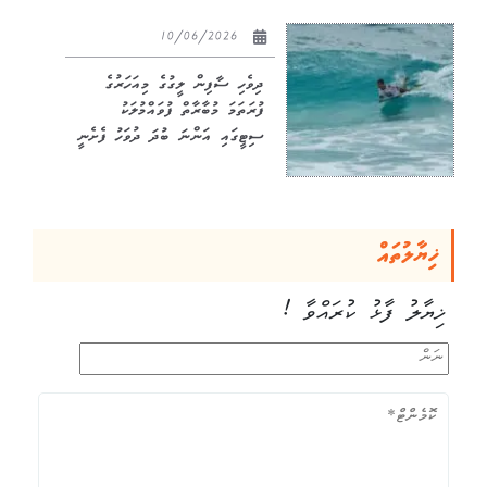
10/06/2026
ދިވެހި ސާފިން ލީގުގެ މިއަހަރުގެ
ފުރަތަމަ މުބާރާތް ފުވައްމުލަކު
ސިޓީގައި އަންނަ ބުދަ ދުވަހު ފެށެނީ
ޚިޔާލުތައް
ޚިޔާލު ފާޅު ކުރައްވާ !