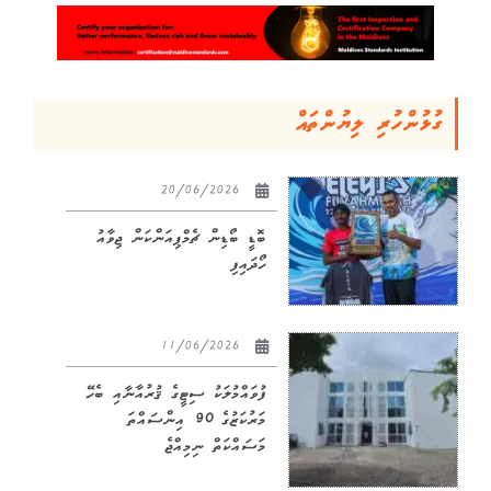
ގުޅުންހުރި ލިޔުންތައް
20/06/2026
ބޮޑީ ބޯޑިން ޗެމްޕިއަންކަން ޖިވާއު
ހޯދައިފި
11/06/2026
ފުވައްމުލަކު ސިޓީގެ ޤުރުއާނާއި ބެހޭ
މަރުކަޒުގެ 90 އިންސައްތަ
މަސައްކަތް ނިމިއްޖެ