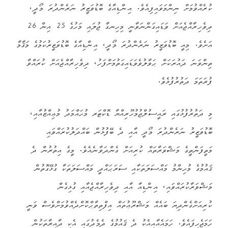
ކުރެއްވުމަށް ނިންމަވައިފިއެވެ. އިންޑިއާގެ ބޮޑުވަޒީރު ނަރެންދުރަ މޯދީ،
ދިވެހިރާއްޖެއަށް ވަޑައިގަންނަވާނީ މިހިނގާ ޖުލައި މަހުގެ 25 އިން 26
އަށެވެ. މިއީ ބޮޑުވަޒީރު ނަރެންދުރަ މޯދީ، އިންޑިއާގެ ބޮޑުވަޒީރުކަމުގެ މަޤާމާ
ތިންވަނަ ދައުރަކަށް ޙަވާލުވެވަޑައިގަތުމަށްފަހު، ދިވެހިރާއްޖެއަށް ކުރައްވާ
ފުރަތަމަ ދަތުރުފުޅެވެ.
މި ދަތުރުފުޅުގައި ރައީސުލްޖުމުހޫރިއްޔާ ޑޮކްޓަރ މުހައްމަދު މުޢިއްޒުއާއި،
ބޮޑުވަޒީރު ނަރެންދުރަ މޯދީ އާއި ދެ ބޭފުޅުން ބައްދަލުކުރައްވައި
މަތީފަންތީގެ މަޝްވަރާތައް ކުރިއަށް ގެންދަވާނެއެވެ. މީގެ އިތުރުން ދެ
ޤައުމުގެ މުހިންމު މައްސަލަތަކާއި ސަރަޙައްދީ މައްސަލަތަކާ ގުޅޭގޮތުން
މަޝްވަރާކުރައްވައި، އިންޑިއާ އާއި ދިވެހިރާއްޖެއާއި ގުޅިގެން
ކުރިއަށްގެންދިޔަ ބައެއް މަޝްރޫޢުތައް އިފްތިތާޙްކޮށްދެއްވުމަށްވެސް ވަނީ
ހަމަޖެހިފައެވެ. ހަމައެއާއިއެކު ދެ ޤައުމުގެ ދެމެދުގައި އެކި ދާއިރާތަކުން