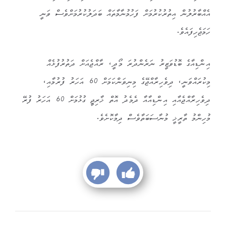
އެއްބާރުލުން އިތުރުކުރުމަށް ފަހުމުނާމާތައް ބަދަލުކުރުމަށްވެސް ވަނީ
ހަމަޖެހިފައެވެ.
އިންޑިއާގެ ބޮޑުވަޒީރު ނަރެންދުރަ މޯދީ، ރާއްޖެއަށް ދަތުރުފުޅެއް
މިކުރައްވަނީ، ދިވެހިރާއްޖޭގެ މިނިވަންކަމަށް 60 އަހަރު ފުރުމާއި،
ދިވެހިރާއްޖެއާއި އިންޑިއާއާ ދެމެދު އޮތް ޚާރިޖީ ގުޅުމަށް 60 އަހަރު ފުރޭ
މުހިންމު ތާރީޚީ މުނާސަބަތާވެސް ދިމާކޮށެވެ.