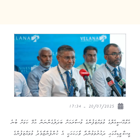
20/07/2025 - 17:34
އެމްއޭސީއެލްގެ މުވައްޒަފުންގެ މުސާރައަށް ބަދަލުގެންނަން އުޅޭ ކަމަށް ބުނެ
މީސްމީޑިއާގައި ދައުރުވަމުންދާ ވާހަކައަކީ އެ ކުންފުންޏާމެދު މުވައްޒަފުންގެ