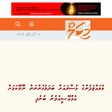
6 އޯގަސްޓް 2026
މުވައްޒަފުންގެ މުސާރައަށް ބަދަލުގެންނަން ނޫޅޭކަމަށް
އެމްއޭސީއެލުން ބުނެފި