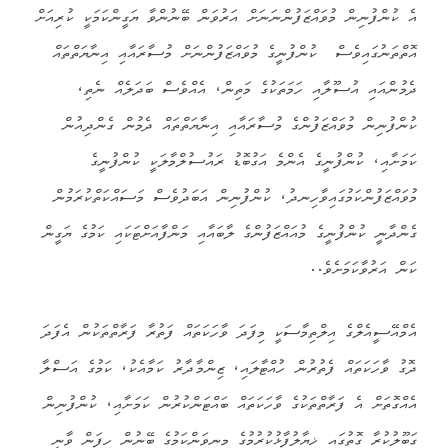
އެ ކުންފުނިން މުވައްޒަފުންނަނަށް އަރުވަން ބޭނުންވާ ޔަގީންކަމަކީ ކުރިއަށް
އޮތްތަނުގައިވެސް ކުންފުނީގެ މުވައްޒަފުންނަށް މުސާރައާއި އިނާޔަތްތައް
ދެމުންއައި އުސޫލާއި ހަމަތަކުގެ މަތިން، އެއްވެސް ބަދަލެއް ނެތި،
ކުންފުނިން މުވައްޒަފުންގެ މުސާރައާއި އިނާޔަތްތައް ދެމުން ގެންދިއުން
ކަމަށާއި، ކުންފުނީގެ އެންމެ އަގުބޮޑު ރައުސުލްމާލަކީ ކުންފުނީގެ
މުވައްޒަފުންކަމުގައިވާހިނދު، ކުންފުނިން އަބަދުވެސް މަސައްކަތްކުރަމުން
ގެންދާނީ ކުންފުނީގެ މުއައްޒަފުންގެ ލާބައާއި މަންފާއަށްޓަކައި ކަމުގެ ޔަގީން
ކަން އަރުވާކަމަށެވެ..
އެމްއޭސީއެލްގެ އިލްތިމާސަކީ މިފަދަ ވާހަކަތައް ފަތުރާ ފަރާތްތަކުން އެފަދަ
ދޮގު ވާހަކަތައް ފެތުރުން ހުއްޓާލައި، ޒިންމާދާރު ކަމާއެކު، ކަމުގެ އަސްލާ
އެއްގޮތަށް އެ ފަރާތްތަކުގެ ވާހަކަތައް ބައްޓަންކުރުން ކަމަށާއި، ކުންފުނިން
ގަބޫލުކުރާ ގޮތުގައި ޚިޔާލުފާޅުކުރުމުގެ މިނިވަންކަމުގެ ބޭނުން ހިފަން ވާނީ