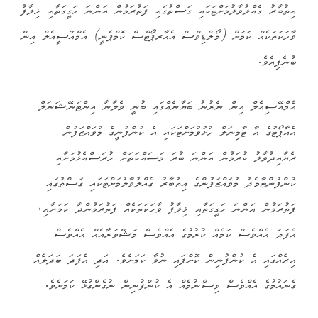
އިތުބާރު ގެއްލުވާލުމަށްޓަކައި ގަސްތުގައި ފަތުރަމުން އަންނަ ހަގީގަތާއި ޚިލާފު
ވާހަކަތަކެއް ކަމަށް (މޯލްޑިވްސް އެއާރޕޯޓްސް ކޮމްޕެނީ) އެމްއޭސީއެލް އިން
ބުނެފިއެވެ.
އެމްއޭސިއެލް އިން ނެރުނު ބަޔާނެއްގައި ބުނީ ވެލާނާ އިންޓަނޭޝަނަލް
އެއާޕޯޓުގެ އާ ޓާމިނަލް ހުޅުވުމަށްޓަކައި އެ ކުންފުނީގެ މުވައްޒަފުން
ރެޔާއިދުވާލު ކުރަމުން އަންނަ ބުރަ މަސައްކަތަށް ހުރަސްއެޅުމަށާއި
ކުންފުންޏާމެދު މުވައްޒަފުންގެ އިތުބާރު ގެއްލުވާލުމަށްޓަކައި ގަސްތުގައި
ފަތުރަމުން އަންނަ ހަގީގަތާއި ޚިލާފު ވާހަކަތަކެއް ފަތުރަމުންދާ ކަމަށާއި،
އެފަދަ އެއްވެސް ކަމެއް ކުރުމުގެ އެއްވެސް މަޝްވަރާއެއް އެއްވެސް
އިރެއްގައި އެ ކުންފުނިން ކޮށްފައި ނުވާ ކަމަށެވެ. އަދި އެފަދަ ބަދަލެއް
ގެނައުމުގެ އެއްވެސް ވިސްނުމެއް އެ ކުންފުނިން ނުގެންގުޅޭ ކަމަށެވެ.