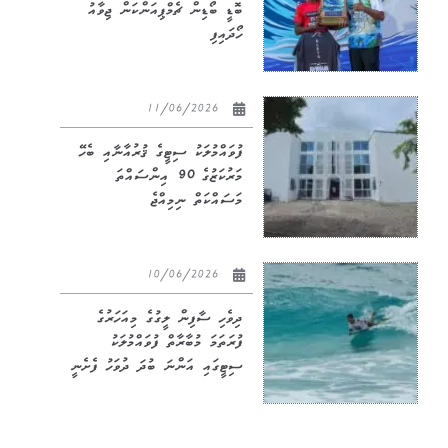
ބޮޑީ ބޯޑިން ޗެމްޕިއަންކަން ޖިވާއު
ހޯދައިފި
11/06/2026
ފުވައްމުލަކު ސިޓީގެ ޤުރުއާނާއި ބެހޭ
މަރުކަޒުގެ 90 އިންސައްތަ
މަސައްކަތް ނިމިއްޖެ
10/06/2026
ދިވެހި ސާފިން ލީގުގެ މިއަހަރުގެ
ފުރަތަމަ މުބާރާތް ފުވައްމުލަކު
ސިޓީގައި އަންނަ ބުދަ ދުވަހު ފެށެނީ