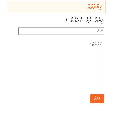
ޚިޔާލުތައް
ޚިޔާލު ފާޅު ކުރައްވާ !
ފޮނުވާ