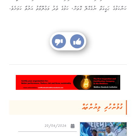
ކަންކަމުގެ ޙަގީގަތް ނުގެއްލޭ ގޮތަށް، ކަމުގެ ތެދު މަޢުލޫމާތު އަރުވާ ކަމަށެވެ.
ގުޅުންހުރި ލިޔުންތައް
20/06/2026