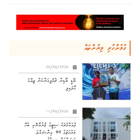
ގުޅުންހުރި ލިޔުންތައް
20/06/2026
ބޮޑީ ބޯޑިން ޗެމްޕިއަންކަން ޖިވާއު
ހޯދައިފި
11/06/2026
ފުވައްމުލަކު ސިޓީގެ ޤުރުއާނާއި ބެހޭ
މަރުކަޒުގެ 90 އިންސައްތަ