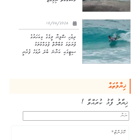
މަސައްކަތް ނިމިއްޖެ
10/06/2026
ދިވެހި ސާފިން ލީގުގެ މިއަހަރުގެ
ފުރަތަމަ މުބާރާތް ފުވައްމުލަކު
ސިޓީގައި އަންނަ ބުދަ ދުވަހު ފެށެނީ
ޚިޔާލުތައް
ޚިޔާލު ފާޅު ކުރައްވާ !