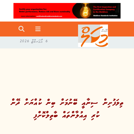
6 އޯގަސްޓް 2026
ތިލަފުށިން ސިނާއީ ބޭނުމަށް ބިން ކުއްޔަށް ދޭން
ކުރި އިއުލާންތައް ބާތިލްކޮށްފި