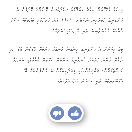
މި ކަމާ ގުޅޭގޮތުން އިތުރު މައުލޫމާތު ސާފުކުރަން ބޭނުންވާ ބޭފުޅުން އެ
ކުންފުނީގެ ހޮޓްލައިން ނަންބަރު، 1516 އަށް ގުޅުއްވައި މައުލޫމާތު ސާފު
ކުރުމަށް އެކުންފުނިން ވަނީ އެދިވަޑައިގެންފައެވެ.
މީގެ އިތުރުން އެ ކުންފުނީގެ ހިންގުން ރަނގަޅު ކުރުމަށް ހާމަކަން ބޮޑު އަދި
ދެފުށް ފެންނަ ގޮތަކަށް ކުންފުނީގެ ކަންކަން ބައްޓަން ކުރުމުގައި އެންމެހާ
ކަސްޓަމަރުން، ރައްޔިތުންނާއި ވިޔަފާރިތަކުން އެ ކުންފުންޏަށް ދޭ
އެއްބާރުލުމަށް ވަނީ ޝުކުރު އަދާކޮށްފައެވެ.