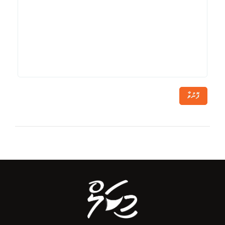
ފޮނުވާ