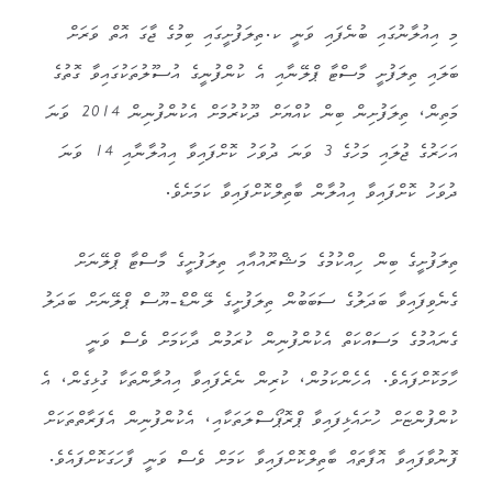
މި އިއުލާނުގައި ބުނެފައި ވަނީ ކ.ތިލަފުށީގައި ބިމުގެ ޖާގަ އޮތް ވަރަށް
ބަލައި ތިލަފުށީ މާސްޓާ ޕްލޭނާއި އެ ކުންފުނީގެ އުސޫލުތަކުގައިވާ ގޮތުގެ
މަތިން، ތިލަފުށިން ބިން ކުއްޔަށް ދޫކުރުމަށް އެކުންފުނިން 2014 ވަނަ
އަހަރުގެ ޖުލައި މަހުގެ 3 ވަނަ ދުވަހު ކޮށްފައިވާ އިއުލާނާއި 14 ވަނަ
ދުވަހު ކޮށްފައިވާ އިއުލާން ބާތިލްކޮށްފައިވާ ކަމަށެވެ.
ތިލަފުށީގެ ބިން ހިއްކުމުގެ މަޝްރޫއުއާއި ތިލަފުށީގެ މާސްޓާ ޕްލޭނަށް
ގެނެވިފައިވާ ބަދަލުގެ ސަބަބުން ތިލަފުށީގެ ލޭންޑް-ޔޫސް ޕްލޭނަށް ބަދަލު
ގެނައުމުގެ މަސައްކަތް އެކުންފުނިން ކުރަމުން ދާކަމަށް ވެސް ވަނީ
ހާމަކޮށްފައެވެ. އެހެންކަމުން، ކުރިން ނެރެފައިވާ އިއުލާންތަކާ ގުޅިގެން، އެ
ކުންފުންޏަށް ހުށައެޅިފައިވާ ޕްރޮޕޯސްލަތަކާއި، އެކުންފުނިން އެފަރާތްތަކަށް
ފޮނުވާފައިވާ އޮފާތައް ބާތިލްކޮށްފައިވާ ކަމަށް ވެސް ވަނީ ފާހަގަކޮށްފައެވެ.