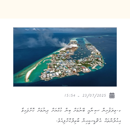
23/07/2025 - 15:54
ކ.ތިލަފުށިން ސިނާއީ ބޭނުމަށް ބިން ކުއްޔަށް ދިނުމަށް ކޮށްފައިވާ
އިއުލާންތައް އެޗްޑީސީއިން ބާތިލްކޮށްފިއެވެ.