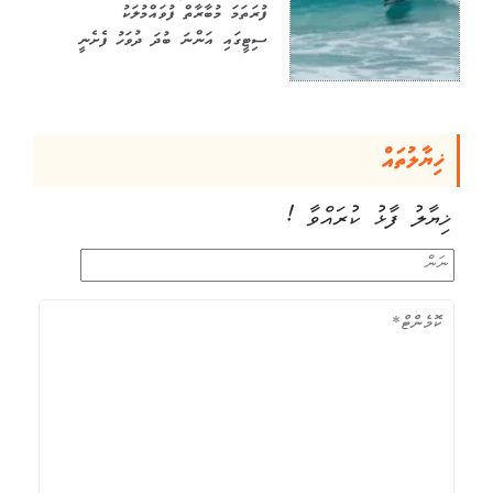
ފުރަތަމަ މުބާރާތް ފުވައްމުލަކު
ސިޓީގައި އަންނަ ބުދަ ދުވަހު ފެށެނީ
ޚިޔާލުތައް
ޚިޔާލު ފާޅު ކުރައްވާ !