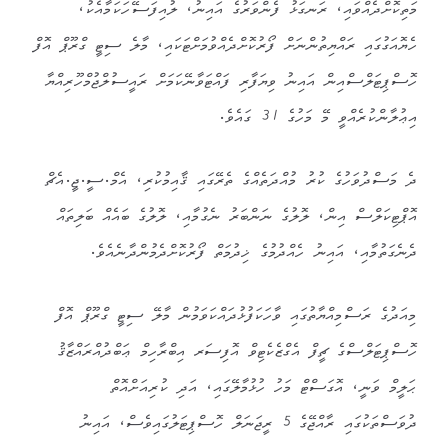
މަތިކޮށްދެއްވައި، ރަނގަޅު ފެންވަރުގެ އައިނު، ލުއިފަސޭހަކަމާއެކު،
ހެޔޮއަގުގައި ރައްޔިތުންނަށް ފޯރުކޮށްދެއްވުމަށްޓަކައި، މާލެ ސިޓީ ގްރޫޕް އޮފް
ހޮސްޕިޓަލްސްއިން އައިނު ވިޔަފާރި ފައްޓަވާނޭކަމަށް ރައީސުލްޖުމްހޫރިއްޔާ
އިޢުލާންކުރެއްވީ މޭ މަހުގެ 31 ގައެވެ.
ދެ މަސްދުވަހުގެ ކުރު މުއްދަތެއްގެ ތެރޭގައި ޤާއިމުކުރި، އެމް.ސީ.ޖީ.އެޗް
އޮޕްޓިކަލްސް އިން، ލޮލުގެ ނަންބަރު ނެގުމާއި، ލޮލުގެ ބައެއް ބަލިތައް
ދެނެގަތުމާއި، އައިނު ހެއްދުމުގެ ޚިދުމަތް ފޯރުކޮށްދެމުންދާނެއެވެ.
މިއަދުގެ ރަސްމިއްޔާތުގައި ވާހަކަފުޅުދައްކަވަމުން މާލޭ ސިޓީ ގްރޫޕް އޮފް
ހޮސްޕިޓަލްސްގެ ޗީފް އެގްޒެކެޓިވް އޮފިސަރ އިބްރާހިމް ޢަބްދުއްރައްޒާޤު
ޙަލީމް ވަނީ، އޮގަސްޓް މަހު ހުޅުމާލޭގައި، އަދި ކުރިއަށްއޮތް
ދުވަސްތަކުގައި ރާއްޖޭގެ 5 ރީޖަނަލް ހޮސްޕިޓަލުގައިވެސް، އައިނު