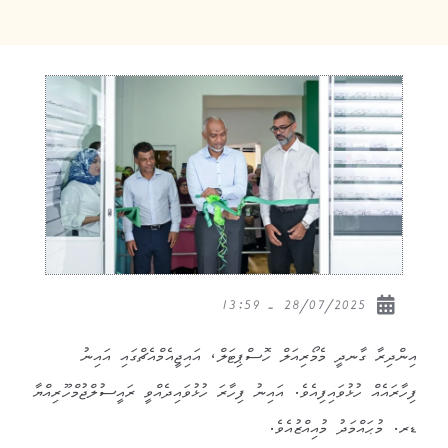
28/07/2025 - 13:59
އިންދިރާ ގާނދީ މެމޯރިއަލް ހޮސްޕިޓަލް، އައިޖީއެމްއެޗްގައި އައިނު
ފިހާރައެއް ހުޅުވައިފިއެވެ. އައިނު ފިހާރަ ހުޅުވައިދެއްވީ ރައީސުލްޖުމްހޫރިއްޔާ
ޑރ. މުޙައްމަދު މުއިއްޒުއެވެ.