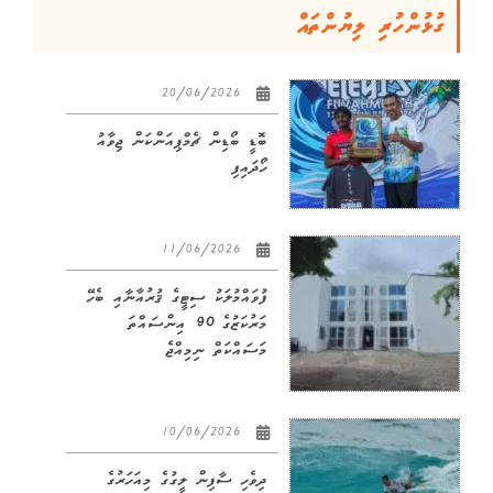
ގުޅުންހުރި ލިޔުންތައް
20/06/2026
ބޮޑީ ބޯޑިން ޗެމްޕިއަންކަން ޖިވާއު
ހޯދައިފި
11/06/2026
ފުވައްމުލަކު ސިޓީގެ ޤުރުއާނާއި ބެހޭ
މަރުކަޒުގެ 90 އިންސައްތަ
މަސައްކަތް ނިމިއްޖެ
10/06/2026
ދިވެހި ސާފިން ލީގުގެ މިއަހަރުގެ