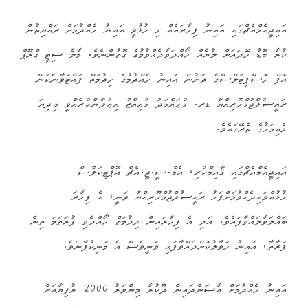
އައިޖީއެމްއެޗްގައި އައިނު ފިހާރައެއް މި ހުޅުވީ އައިނު ހެއްދުމަށް ރައްޔިތުން
ކުރާ ބޮޑު ހޭދައަށް ލުޔެއް ހޯއްދަވާދެއްވުމުގެ ގޮތުންނެވެ. މާލެ ސިޓީ ގްރޫޕް
އޮފް ހޮސްޕިޓަލްސްގެ ދަށުން އައިނު ހެއްދުމުގެ ޚިދުމަތް ފައްޓަވާނެކަން
ރައީސުލްޖުމްހޫރިއްޔާ ޑރ. މުޙައްމަދު މުއިއްޒު އިޢުލާންކުރެއްވީ މިދިޔަ
މެއިމަހުގެ ތެރޭގައެވެ.
އައިޖީއެމްއެޗްގައި ޤާއިމްކުރި، އެމް.ސީ.ޖީ.އެޗް އޮޕްޓިކަލްސް
ހުޅުއްވައިދެއްވުމަށްފަހު ރައީސުލްޖުމްހޫރިއްޔާ ވަނީ، އެ ފިހާރަ
ބައްލަވާލައްވާފައެވެ. އަދި އެ ފިހާރައިން ޚިދުމަތް ހޯއްދެވި ފުރަތަމަ ތިން
ފަރާތާ، އައިނު ހަވާލުކޮށްދެއްވާފައި ވަނީވެސް އެ މަނިކުފާނެވެ.
އައިނު ހެއްދުމަށް އާސަންދައިން ދޫކުރާ މިންވަރު 2000 ރުފިޔާއަށް