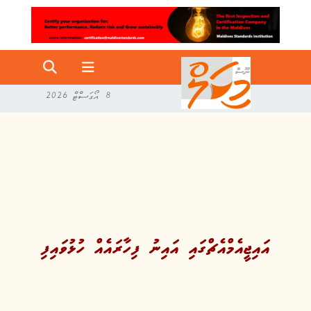
8 އޯގަސްޓް 2026
އައިޖީއެމްއެޗްގައި އައިނު ފިހާރައެއް ހުޅުވައިފި