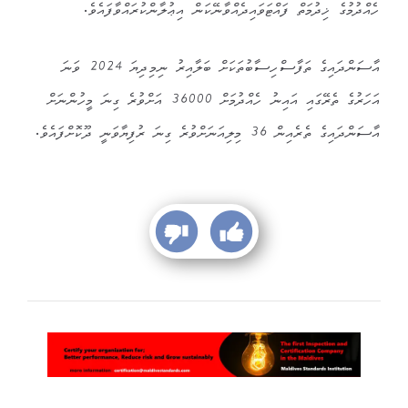
ހެއްދުމުގެ ޚިދުމަތް ފައްޓަވައިދެއްވާނޭކަން އިޢުލާންކުރައްވާފައެވެ.
އާސަންދައިގެ ތަފާސްހިސާބުތަކަށް ބަލާއިރު ނިމިދިޔަ 2024 ވަނަ
އަހަރުގެ ތެރޭގައި އައިނު ހެއްދުމަށް 36000 އަށްވުރެ ގިނަ މީހުންނަށް
އާސަންދައިގެ ތެރެއިން 36 މިލިއަނަށްވުރެ ގިނަ ރުފިޔާވަނީ ދޫކޮށްފައެވެ.