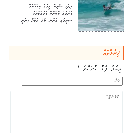
ދިވެހި ސާފިން ލީގުގެ މިއަހަރުގެ
ފުރަތަމަ މުބާރާތް ފުވައްމުލަކު
ސިޓީގައި އަންނަ ބުދަ ދުވަހު ފެށެނީ
ޚިޔާލުތައް
ޚިޔާލު ފާޅު ކުރައްވާ !