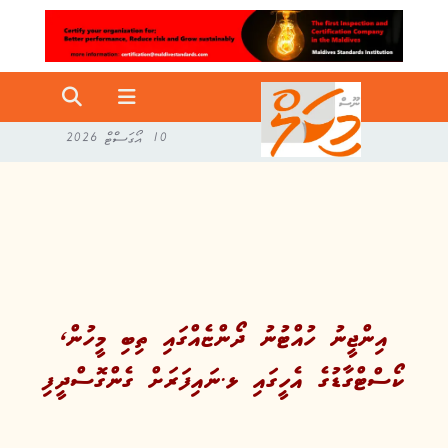
10 އޯގަސްޓް 2026
އިންޖީނު ހުއްޓުނު ދޯންޏެއްގައި ތިބި މީހުން،
ކޯސްޓްގާޑުގެ އެހީގައި ޅ.ނައިފަރަށް ގެންގޮސްދީފި