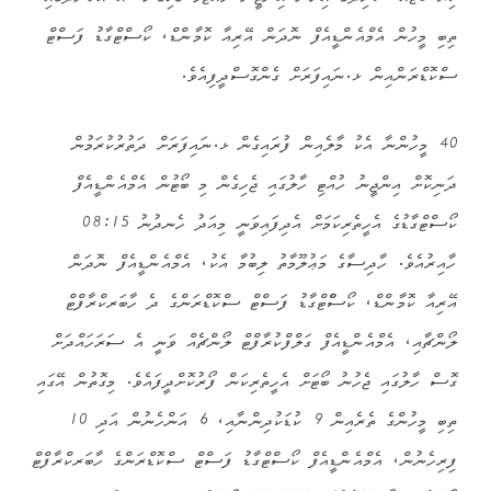
ތިބި މީހުން އެމްއެންޑީއެފް ނޮދަން އޭރިއާ ކޮމާންޑް، ކޯސްޓްގާޑު ފަސްޓް
ސްކޮޑްރަންއިން ޅ.ނައިފަރަށް ގެންގޮސްދީފިއެވެ.
40 މީހުންނާ އެކު މާލެއިން ފުރައިގެން ޅ.ނައިފަރަށް ދަތުރުކުރަމުން
ދަނިކޮށް އިންޖީނު ހުއްޓި ހާލުގައި ޖެހިގެން މި ބޯޓުން އެމްއެންޑީއެފް
ކޯސްޓްގާޑުގެ އެހީތެރިކަމަށް އެދިފައިވަނީ މިއަދު ހެނދުނު 08:15
ހާއިރުއެވެ. ހާދިސާގެ މަޢުލޫމާތު ލިބުމާ އެކު، އެމްއެންޑީއެފް ނޮދަން
އޭރިއާ ކޮމާންޑް، ކޯސްްޓްގާޑު ފަސްޓް ސްކޮޑްރަންގެ ދެ ހާބަރކްރާފްޓް
ލޯންޗާއި، އެމްއެންޑީއެފް ގަލްފްކުރާފްޓް ލޯންޗެއް ވަނީ އެ ސަރަހައްދަށް
ގޮސް ހާލުގައި ޖެހުނު ބޯޓަށް އެހީތެރިކަން ފޯރުކޮށްދީފައެވެ. މިގޮތުން އޭގައި
ތިބި މީހުންގެ ތެރެއިން 9 ކުޑަކުދިންނާއި، 6 އަންހެނުން އަދި 10
ފިރިހެނުން، އެމްއެންޑީއެފް ކޯސްޓްގާޑު ފަސްޓް ސްކޮޑްރަންގެ ހާބަރކްރާފްޓް