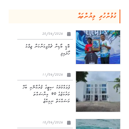
ގުޅުންހުރި ލިޔުންތައް
20/06/2026
ބޮޑީ ބޯޑިން ޗެމްޕިއަންކަން ޖިވާއު
ހޯދައިފި
11/06/2026
ފުވައްމުލަކު ސިޓީގެ ޤުރުއާނާއި ބެހޭ
މަރުކަޒުގެ 90 އިންސައްތަ
މަސައްކަތް ނިމިއްޖެ
10/06/2026