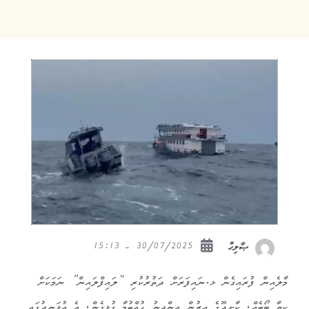
30/07/2025 - 15:13
ޞާލިޙް
މާލެއިން ފުރައިގެން ޅ.ނައިފަރަށް ދަތުރުކުރި “ލައިފްލައިން” ނަމަކަށް
ކިޔާ ބޯޓެއް، ކާށިދޫގެ އިރުން އިންޖީނު ހުއްޓުމާ ގުޅިގެން، އެ އުޅަނދުގައި