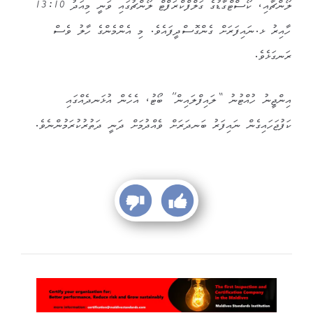
ލޯންޗާއި، ކޯސްޓްގާޑުގެ ގަލްފްކްރަފްޓް ލޯންޗުގައި ވަނީ މިއަދު 13:10
ހާއިރު ޅ.ނައިފަރަށް ގެންގޮސްދީފައެވެ. މި އެންމެންގެ ހާލު ވެސް
ރަނގަޅެވެ.
އިންޖީނު ހުއްޓުނު “ލައިފްލައިން” ބޯޓު، އެހެން އުޅަނދެއްގައި
ކަފުޖަހައިގެން ނައިފަރު ބަނދަރަށް ވެއްދުމަށް ދަނީ ދަތުރުކުރަމުންނެވެ.