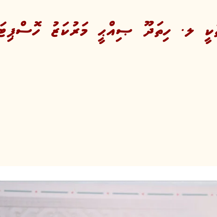
 ލ. ހިތަދޫ ޞިއްޙީ މަރުކަޒު ހޮސްޕިޓަލަ