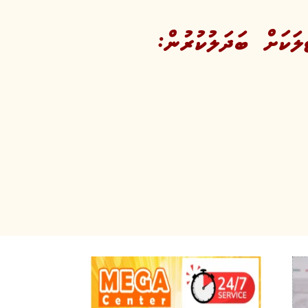
ކަށް ބަދަލުކުރުން: