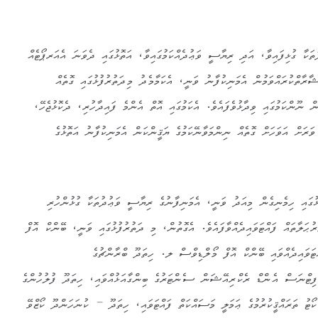
ތަކާ ގުޅިފައިވާ، އަދި ރިޔާސީ ވަޢުދެއްކަމުގައިވާ، އަތޮޅުގައި ދެވަނަ އެއަރޕޯޓެއް
ާރާތްކުރައްވަމުން އެމަނިކުފާނު ވަނީ، އެކަމާމެދު މިދަތުރުފުޅުގައި ގޮތެއް
 ނޫންކަމުގައި ވިދާޅުވެފައެވެ. އެކަމުގައި އޮތް އެންމެ ފައިދާހުރި، ދެކޮޅުޖެހޭ،
ަރަށް އަވަހަށް ގޮތެއް ނިންމަވާނޭކަމުގެ ޔަޤީންކަން އެމަނިކުފާނު އަތޮޅުގެ
ޅުގައި ހިމެނިގެން މިއަދު ވަނީ، އެމަނިފާނުގެ ރިޔާސީ ވަޢުދުތަކާ ގުޅުންހުރި
ރުޙަލާތައް ފައްޓަވައިދެއްވާފައެވެ. އެގޮތުން، މި ދަތުރުފުޅުގައި ވަނީ، ބޭންކް އޮފް
ްޓަވައިދެއްވައި ބޭންކް އޮފް މޯލްޑިވްސް ލ. ހިތަދޫ ބްރާންޗުގެ
 ފިޓްނަސް އެންޑް ރެކްރިއޭޝަން ސެންޓަރުގެ ބިންގާއަޅުއްވައި، ހިތަދޫ ފުލުހުންގެ
 ކޯޓު ތަރައްޤީކުރުމުގެ ޢަމަލީ މަސައްކަތް ފައްޓަވައި، ހިތަދޫ – ކުނަހަންދޫ ކޯޒްވޭ