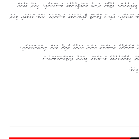
މީގެއިތުރުން، ފުޓުބޯޅަ ދަނޑު ތަރައްޤީކުރުމުގެ މަސައްކަތާއި، ހިތަދޫ މަގުތައް
މަސައްކަތާއި، އައިސް ޕްލާންޓް ޤާއިމުކުރުމުގެ މަޝްރޫޢުގެ އެއްބަސްވުމުގައި މިއަދު
ބްރާންޗުގެ މަސައްކަތް އަންނަ އަހަރުގެ މާރިޗު މަހަށް ނިންމޭނޭކަމަށާއި،
 އިމާރާތްކުރުމުގެ މަސައްކަތް މިއަހަރު ފައްޓަވާނޭކަމަށްވެސް
ިއެވެ.