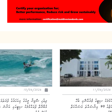
10/06/2026
11/06/20
އްމުލަކު ސިޓީގެ ޤުރުއާނާއި ބެހޭ
ދިވެހި ސާފިން ލީގުގެ މިއަހަރުގެ ފުރަތަމަ
މަރުކަޒުގެ 90 އިންސައްތަ މަސައްކަތް
މުބާރާތް ފުވައްމުލަކު ސިޓީގައި އަންނަ ބ