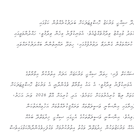
ޞިއްޙީ މަރުކަޒު ހޮސްޕިޓަލަކަށް ބަދަލުކުރެއްވުން ކަމުގައި
މަދު މުޢިއްޒު ވިދާޅުވެއްޖެއެވެ. އެމަނިކުފާނު މިހެން ވިދާޅުވީ، ހައްދުންމަތީގައި
ުރައްވަމުން ގެންދަވާ ދަތުރުފުޅުގައި، ހިތަދޫ ރައްޔިތުންނާ ބައްދަލުކުރައްވައި
ސައްކަތް ފެށި، ހިތަދޫ ޞިއްޙީ މަރުކަޒަށް އަލަށް އިތުރުކުރާ އިމާރާތުގެ
 އެމަނިކުފާނު ވިދާޅުވީ، އެ އައު އިމާރާތް ވެގެންދާނީ އެ މަރުކަޒު ހޮސްޕިޓަލަކަށް
ބަދަލުކުރެއްވުމަށް ކުރައްވާ މަސައްކަތަށް ލިބޭ ކުރިއެރުމަކަށް ކަމަށެވެ. އަދި ކުރިއަށް އޮތް 2026 ވަނަ އަހަރު،
އިރާގައި އިންސާނީ ވަސީލަތްތައް ތަރައްޤީކުރެއްވުމަށް އަހުމިއްޔަތުކަން
ޅުވިއެވެ. އިންސާނީ ވަސީލަތްތަކުގެ އެހީގައި ޞިއްޙީ ޚިދުމަތްދޭ ބައެއް
އެއް މަރުކަޒުތަކުން ޚިދުމަތްދޭ ވަގުތު އިތުރުކުރުމަށް މަގުފަހިވެގެންދާނޭކަމުގައިވެސް