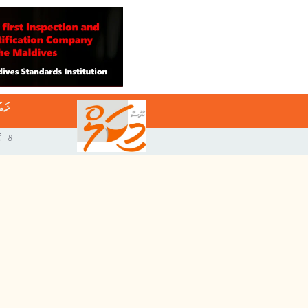
ޚަބ
8 އޯގަސްޓް 2026