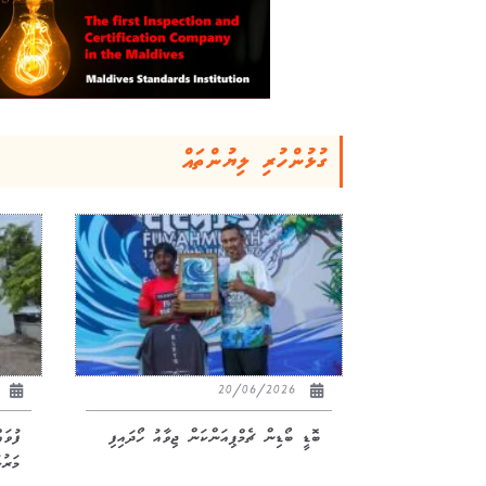
ގުޅުންހުރި ލިޔުންތައް
26
20/06/2026
ބޮޑީ ބޯޑިން ޗެމްޕިއަންކަން ޖިވާއު ހޯދައިފި
ފުވަ