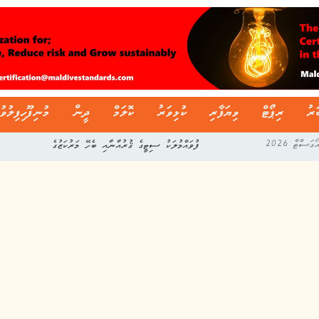
ަރު
ރިޕޯޓް
ވިޔަފާރި
ކުޅިވަރު
ކޮލަމް
ދީން
މުނިފޫހިފިލުވު
ދިވެހި ސާފިން ލީގުގެ މިއަހަރުގެ ފުރަތަމަ