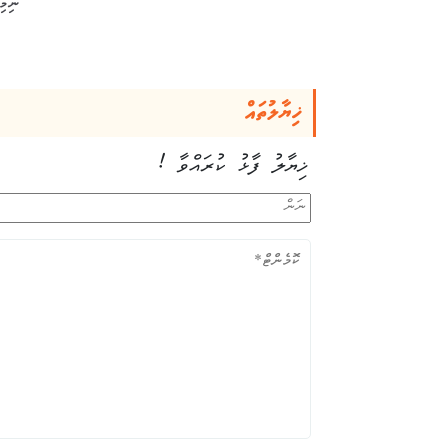
ނިމިއ
ޚިޔާލުތައް
ޚިޔާލު ފާޅު ކުރައްވާ !