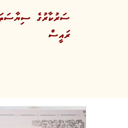
ސަރުކާރުގެ ސިޔާސަތަކީ
ރައީސް