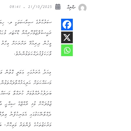
21/10/2025 - 08:41
ޞާލިޙް
ސަރުކާރުގެ ސިޔާސަތަކީ ލ. ހިތަދޫ 
ރައީސުލްޖުމްހޫރިއްޔާ ޑޮކްޓަރ މުޙައް
މީހުން ދިރިއުޅޭ ރަށްރަށަށް މިހާރު ކ
ވާހަކަފުޅުދައްކަވަމުންނެވެ.
މިއަދު އެރަށުގައި ޢަމަލީ ގޮތުން މަ
މަސައްކަތަށް އަލިއަޅުއްވާލައްވަމުން
ޖުމުލަކޮށް މުޅި ރާއްޖޭގެ ޞިއްޙީ ދާ
ދެއްވާނޭކަމުގައި އެމަނިކުފާނު ވިދާ
މަރުކަޒުތަކުގެ ފެންވަރު މަތިކޮށް، ބަ