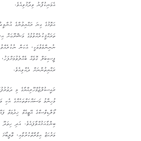
އެމަނިކުފާނު ވިދާޅުވިއެވެ.
އަތޮޅުގެ ގިނަ ރައްޔިތުންގެ އުންމީދު
ތަރައްޤީކުރެއްވުމުގެ މަޝްރޫޢަށް އިޝ
ނުނިންމެވުމަކީ، އެކަން ނުކުރެއްވުން
ފީސިބަލް ގޮތެއް ބެއްލެވުމަށްފަހު، ވ
ރައްޔިތުންނަށް ދެއްވިއެވެ.
ރައީސުލްޖުމްހޫރިއްޔާގެ މި ދަތުރުފު
މުހިންމު މަސައްކަތްތަކެއްގެ އެކި މަ
މޯލްޑިވްސްގެ އޭޓީއެމް ޚިދުމަތް ފައ
ބިންގާއަޅުއްވާފައެވެ. އަދި ހިތަދޫ
މަރުކަޒު އިމާރާތްކުރުމާއި، ވޮލީބޯޅަ