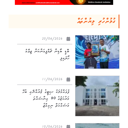
ގުޅުންހުރި ލިޔުންތައް
20/06/2026
ބޮޑީ ބޯޑިން ޗެމްޕިއަންކަން ޖިވާއު
ހޯދައިފި
11/06/2026
ފުވައްމުލަކު ސިޓީގެ ޤުރުއާނާއި ބެހޭ
މަރުކަޒުގެ 90 އިންސައްތަ
މަސައްކަތް ނިމިއްޖެ
10/06/2026