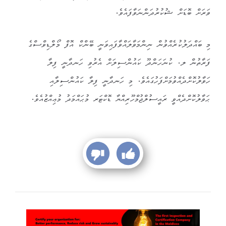
ވަރަށް ބޮޑަށް ޝުކުރުދަންނަވާފައެވެ.
މި ބައްދަލުކުރެއްވުން ނިންމަވާލައްވާފައިވަނީ ބޭންކް އޮފް މޯލްޑިވްސްގެ
ފަރާތުން ލ. ކުނަހަންދޫ ކައުންސިލަށް އެރުވި ހަނދާނީ ފިލާ
ހަވާލުކޮށްދެއްވުމަށްފަހުގައެވެ. މި ހަނދާނީ ފިލާ ކައުންސިލާއި
ޙަވާލުކޮށްދެއްވީ ރައީސުލްޖުމްހޫރިއްޔާ ޑޮކްޓަރ މުޙައްމަދު މުޢިއްޒުއެވެ.