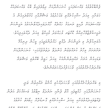
ފެންބޮޑުވުމުގެ މައްސަލައަކީ ކުނަހަންދޫއަށް ދިމާވެފައިވާ ބޮޑު މައްސަލައެއް
ކަމަށާއި މިއަދު ސޮއިކުރެއްވި މަގުހެދުމުގެ މަޝްރޫޢާއި ގުޅުވާލައިގެން އެ
މައްސަލައަށް ދާއިމީ ރަނގަޅު ހައްލެއް ހޯއްދަވައިދެއްވާނެކަމުގެ ޔަގީންކަން
ރައީސުލްޖުމްހޫރިއްޔާ ޑޮކްޓަރ މުޙައްމަދު މުޢިއްޒު މިއަދު ދެއްވައިފިއެވެ.
އެމަނިކުފާނު މި ޔަގީންކަން ދެއްވީ ހައްދުންމަތީގައި މީހުން ދިރިއުޅޭ
ރަށްރަށަށް މިހާރު ކުރައްވަމުން ގެންދަވާ ދަތުރުފުޅުގައި، ކުނަހަންދޫއަށް
ވަޑައިގެން އެރަށު ރައްޔިތުންނާއެކު މިއަދު ހަވީރު ބޭއްވެވި މަޝްވަރާ
ބައްދަލުކުރެއްވުމުގައި ވާހަކަފުޅުދައްކަވަމުންނެވެ.
މި ބައްދަލުކުރެއްވުމުގައި ވާހަކަދެއްކެވި އާންމު ރައްޔިތުން ވަނީ
ކުނަހަންދޫގައި ހުއްޓިފައި އޮތް ފެނާއި ނަރުދަމާ ނިޒާމުގެ މަސައްކަތް އަލުން
ފައްޓަވައިދެއްވުމަށާއި މިއަދު ސޮއިކުރެއްވި ގޮނޑުދޮށް ހިމާޔަތް ކުރުމުގެ