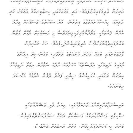
މަސައްކަތް ކުރިއަށް ގެންދަވައި ނިންމަވައިދެއްވުމަށް ރައީސުލްޖުމްހޫރިއްޔާގެ
އަރިހުން އެދިވަޑައިގެންފައެވެ. އަދި މަގުތަކުގައި ހިނގާބިނގާވެ އުޅުމަށް ހުރި
ދަތިތައް ހިއްސާކުރެއްވުމުގެ އިތުރުން، ރަށު ސްކޫލުގެ މަސައްކަތް މިހާރު
އެހެން ފަރާތަކާއި ޙަވާލުކުރެވިފައިވީނަމަވެސް މި މަސައްކަތް ދާގޮތް ގާތުން
ބައްލަވައިދެއްވުމަށްވެސް އެދިވަޑައިގެންފައިވެއެވެ. ރަށު ރައްޔިތުން
ފާހަގަކުރެއްވި ބައެއް އެހެން ކަންކަމުގެ ތެރޭގައި، ކައުންސިލް އިދާރާގެ
ޖާގައިގެ ދަތިކަމާއި ޖަލްސާތައް ބޭއްވުމަށް ހޯލެއް ނެތުމުން ދިމާވާ ދަތިތަކުގެ
އިތުރުން ރަށުގައި އެކަށީގެންވާ ޞިއްޙީ ފަރުވާ ދެވެން ނެތުމުގެ މައްސަލަ
ހިމެނެއެވެ.
ރައީސުލްޖުމްހޫރިއްޔާގެ ވާހަކަފުޅުގައި، މިއަދު ފެށި މަޝްރޫޢުތަކާއި
ސޮއިކުރި މަޝްރޫޢުތަކުގެ މަސައްކަތް ވަރަށް ސަމާލުކަންދެއްވައިގެން،
ވަރަށް އިސްކަންދެއްވައިގެން، ވަރަށް ރަނގަޅަށް ގެންގޮސް