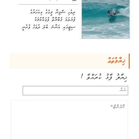
ދިވެހި ސާފިން ލީގުގެ މިއަހަރުގެ
ފުރަތަމަ މުބާރާތް ފުވައްމުލަކު
ސިޓީގައި އަންނަ ބުދަ ދުވަހު ފެށެނީ
ޚިޔާލުތައް
ޚިޔާލު ފާޅު ކުރައްވާ !