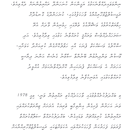
ނިންމަވައިދެއްވާނެކަމުގެ ޔަގީންކަން ކުނަހަންދޫ ރައްޔިތުންނަށް ދެއްވިއެވެ.
ރައީސުލްޖުމްހޫރިއްޔާގެ ވާހަކަފުޅުގައި، ކުނަހަންދޫގެ ގޮނޑުދޮށް
ހިމާޔަތްކުރުމުގެ މަޝްރޫޢުގެ ތެރޭގައި ހިމެނިގެން މޫދަށް އެރޭ
ސަރަހައްދެއްވެސް ތަރައްޤީ ކުރައްވާނެ ކަމުގައި ވިދާޅުވިއެވެ. އަދި
ސްކޫލުގެ މަސައްކަތް ފެނަކަ އާއި ހަވާލުކޮށްގެން ކުރިއަށްދާ ކަމަށާއި،
މޫސުން ތަންދިނުމުން ބޭނުންވާ ސާމާނު ގެނެސް އަންނަ ދިރާސީ
އަހަރަށް އެ މަސައްކަތް ފެނަކައިން ކޮށްދެއްވާނެކަމަށް އުއްމީދު
ކުރައްވާކަމުގައި އެމަނިކުފާނު ވިދާޅުވިއެވެ.
މި ބައްދަލުކުރެއްވުމުގައި ވާހަކަދެއްކެވި ރައްޔިތުން ވަނީ، މިއީ 1978
ވަނަ އަހަރުން ފެށިގެން އިންތިޚާބީ ވެރިޔަކު އެރަށަށް ޒިޔާރަތްކުރައްވައި
ރައްޔިތުންގެ ކުރިމައްޗަށް ވަޑައިގެން، ބައްދަލުކުރައްވާ ސަލާމްކުރައްވާ
ފުރަތަމަ ފަހަރުކަން ފާހަގަކުރައްވައި އެކަމަށްޓަކައި ރައީސުލްޖުމްހޫރިއްޔާއަށް