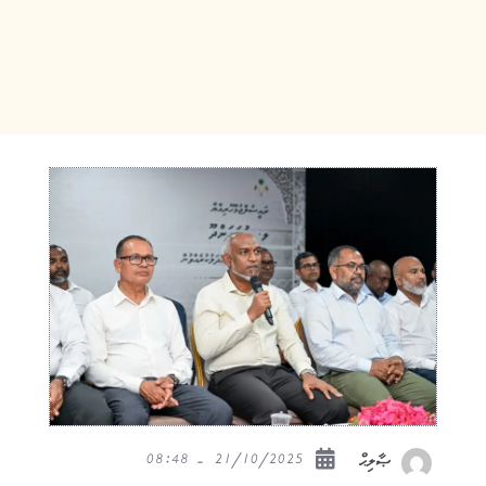
21/10/2025 - 08:48
ޞާލިޙް