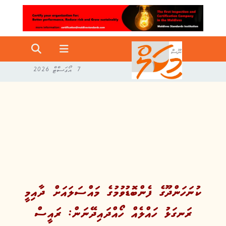
7 އޯގަސްޓް 2026
ކުނަހަންދޫގެ ފެންބޮޑުވުމުގެ މައްސަލައަށް ދާއިމީ
ރަނގަޅު ހައްލެއް ހޯއްދައިދޭނަން: ރައީސް