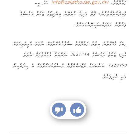
މަޢުލޫމާތު،
info@zakathouse.gov.mv
އަށް އީ-
މެއިލްކުރެއްވުމުން، ފޮތް ހަދިޔާ ކުރެވޭނެ އިންތިޒާމު ޒަކާތު ހައުސްގެ
ފަރާތުން ހަމަޖައްސައިދޭނެކަމަށެވެ.
މިކަމާ ގުޅޭގޮތުން އިތުރު މަޢުލޫމާތު ސާފުކުރެއްވުމަށް ނުވަތަ އެހީތެރިކަމަށް
އެދި، ޒަކާތު ހައުސްގެ 3021414 ނަންބަރާ ގުޅުއްވުމަށް ނުވަތަ
7328990 ނަންބަރަށް ވަޓްސްއެޕުން މެސެޖުކުރައްވުމަށް އެ އިދާރާއިން
ވަނީ އެދިފައެވެ.