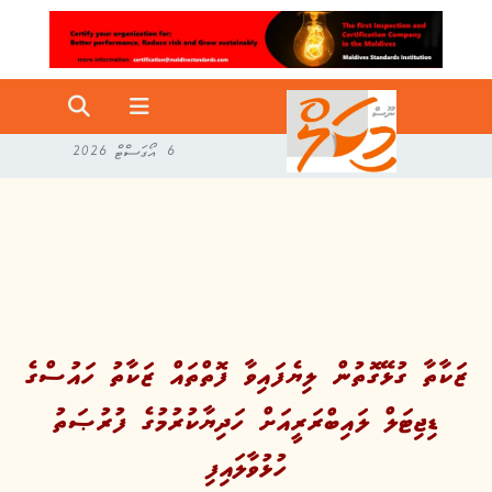
6 އޯގަސްޓް 2026
ޒަކާތާ ގުޅޭގޮތުން ލިޔެފައިވާ ފޮތްތައް ޒަކާތު ހައުސްގެ
ޑިޖިޓަލް ލައިބްރަރީއަށް ހަދިޔާކުރުމުގެ ފުރުޞަތު
ހުޅުވާލައިފި