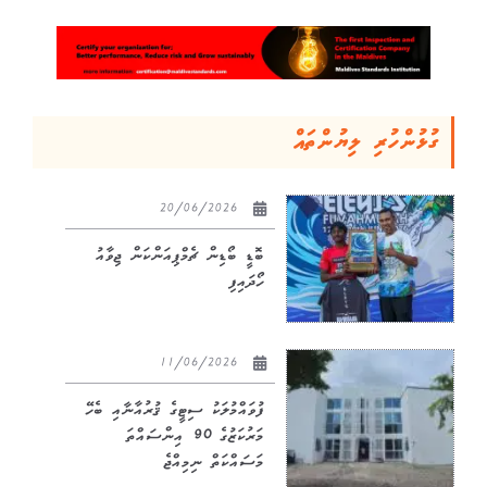
ގުޅުންހުރި ލިޔުންތައް
20/06/2026
ބޮޑީ ބޯޑިން ޗެމްޕިއަންކަން ޖިވާއު
ހޯދައިފި
11/06/2026
ފުވައްމުލަކު ސިޓީގެ ޤުރުއާނާއި ބެހޭ
މަރުކަޒުގެ 90 އިންސައްތަ
މަސައްކަތް ނިމިއްޖެ