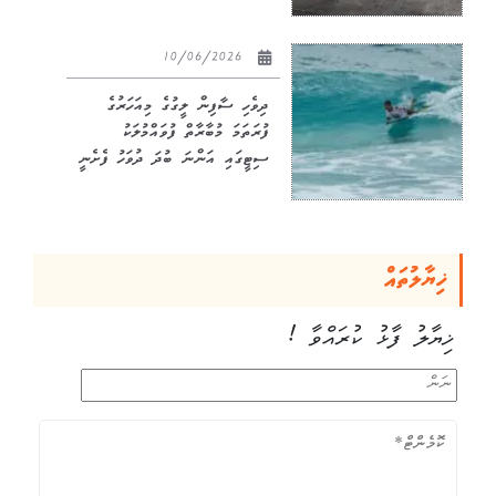
10/06/2026
ދިވެހި ސާފިން ލީގުގެ މިއަހަރުގެ
ފުރަތަމަ މުބާރާތް ފުވައްމުލަކު
ސިޓީގައި އަންނަ ބުދަ ދުވަހު ފެށެނީ
ޚިޔާލުތައް
ޚިޔާލު ފާޅު ކުރައްވާ !