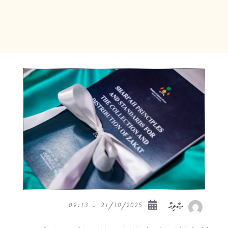
21/10/2025 - 09:13
ޞާލިޙް