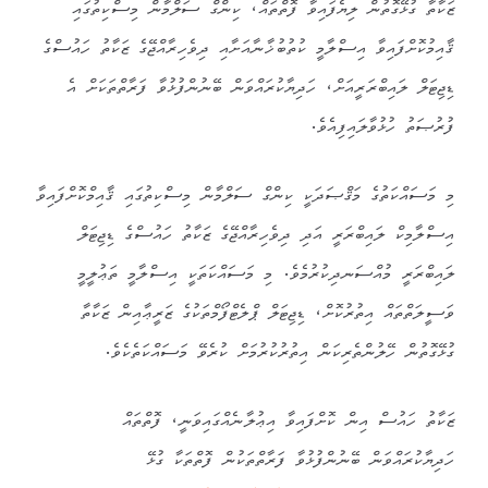
ޒަކާތާ ގުޅޭގޮތުން ލިޔެފައިވާ ފޮތްތައް، ކިންގް ސަލްމާން މިސްކިތުގައި
ޤާއިމުކޮށްފައިވާ އިސްލާމީ ކުތުބުޚާނާއަށާއި ދިވެހިރާއްޖޭގެ ޒަކާތު ހައުސްގެ
ޑިޖިޓަލް ލައިބްރަރީއަށް، ހަދިޔާކުރައްވަން ބޭނުންފުޅުވާ ފަރާތްތަކަށް އެ
ފުރުޞަތު ހުޅުވާލައިފިއެވެ.
މި މަސައްކަތުގެ މަޤްޞަދަކީ ކިންގް ސަލްމާން މިސްކިތުގައި ޤާއިމްކޮށްފައިވާ
އިސްލާމިކް ލައިބްރަރީ އަދި ދިވެހިރާއްޖޭގެ ޒަކާތު ހައުސްގެ ޑިޖިޓަލް
ލައިބްރަރީ މުއްސަނދިކުރުމެވެ. މި މަސައްކަތަކީ އިސްލާމީ ތަޢުލީމީ
ވަސީލަތްތައް އިތުރުކޮށް، ޑިޖިޓަލް ޕްލެޓްފޯމްތަކުގެ ޒަރީޢާއިން ޒަކާތާ
ގުޅޭގޮތުން ހޭލުންތެރިކަން އިތުރުކުރުމަށް ކުރެވޭ މަސައްކަތެކެވެ.
ޒަކާތު ހައުސް އިން ކޮށްފައިވާ އިޢުލާނެއްގައިވަނީ، ފޮތްތައް
ހަދިޔާކުރައްވަން ބޭނުންފުޅުވާ ފަރާތްތަކުން ފޮތްތަކާ ގުޅޭ