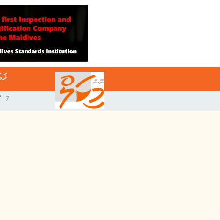
ޚަބ
7 އޯގަސްޓް 2026