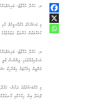
ލ. ކައްދޫ އެއާޕޯޓު، ބައިނަލްއަގްވާ
މި މަސައްކަތް އެމްއޭސީއެލް އާއި ހ
ކުރައްވަމުން ގެންދަވާ ދަތުރުފުޅުގެ 
ލ. ކައްދޫ އެއާޕޯޓު، ބައިނަލްއަގްވާ
ރަސްމިއްޔާތުގައި ފިނޭންސް މާލީ ކަނ
މެނޭޖިން ޑިރެކްޓަރު އިބްރާހިމް ޝަރ
މި އެއްބަސްވުމުގެ ދަށުން، ކައްދޫ 
ފޮނަދޫ ބިން ހިއްކުމާއި ގޮނޑުދޮށް ހ