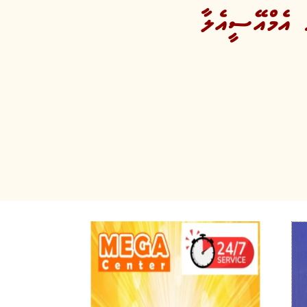
 އެމްއޭސީއެލާ