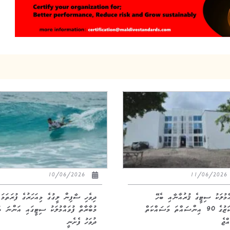
10/06/2026
11/06/20
އްމުލަކު ސިޓީގެ ޤުރުއާނާއި ބެހޭ
ދިވެހި ސާފިން ލީގުގެ މިއަހަރުގެ ފުރަތަމަ
މަރުކަޒުގެ 90 އިންސައްތަ މަސައްކަތް
މުބާރާތް ފުވައްމުލަކު ސިޓީގައި އަންނަ ބ
ްޖެ
ދުވަހު ފެށެނީ