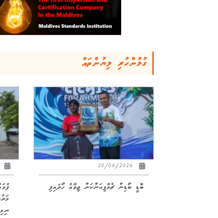
ގުޅުންހުރި ލިޔުންތައް
26
20/06/2026
ބޮޑީ ބޯޑިން ޗެމްޕިއަންކަން ޖިވާއު ހޯދައިފި
ފުވަ
ނިމިއ