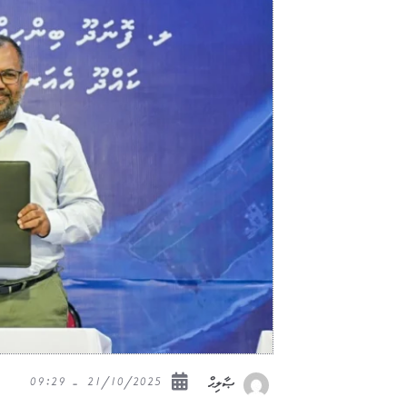
21/10/2025 - 09:29
ޞާލިޙް