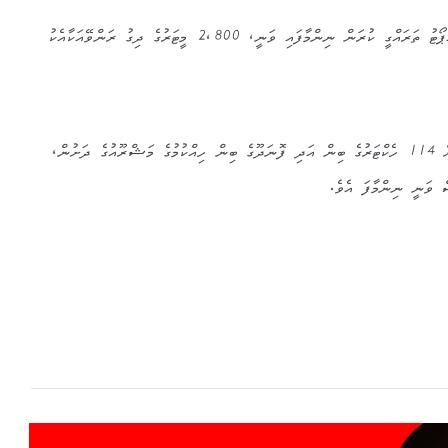
މި މަޝްރޫއުގެ ދަަށުން ކައްދޫ އެއާޕޯޓު ތަރައްގީ ކުރަން ނިންމާފައި ވަނީ، 2،800 މީޓަރުގެ ދިގު ރަންވޭއަކާއެކު
މީގެ އިތުރަށް އާޕޯޓު މަޝްރޫއު އަށް 114 ހެކްޓަރުގެ ބިން އަދި ފޮނަދޫގެ ބިން ހިއްކުމުގެ މަޝްރޫއުގެ ދަށުން،