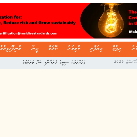
ަރު
ރިޕޯޓް
ވިޔަފާރި
ކުޅިވަރު
ކޮލަމް
ދީން
މުނިފޫހިފިލުވު
ފުވައްމުލަކު ސިޓީގެ ޤުރުއާނާއި ބެހޭ މަރުކަޒުގެ