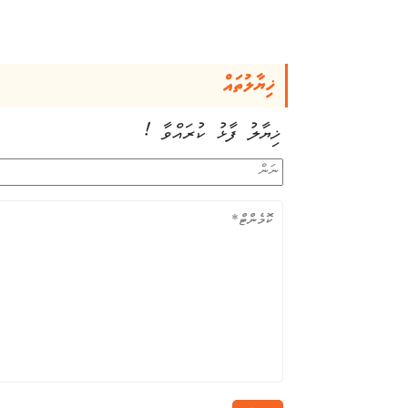
ޚިޔާލުތައް
ޚިޔާލު ފާޅު ކުރައްވާ !