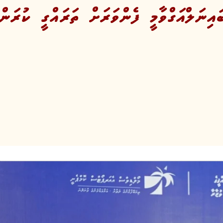
ިނަލްއަގްވާމީ ފެންވަރަށް ތަރައްގީ ކުރަން