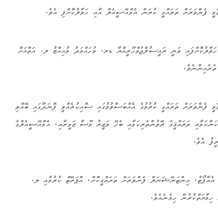
މީ ފެންވަރަށް ތަރައްގީ ކުރަން އެމްއޭސީއެލް އާއި ހަވާލުކޮށްފި އެވެ.
ަވާލުކޮށްފައި ވަނީ ރައީސުލްޖުމްހޫރީއްޔާ ޑރ. މުހައްމަދު މުއިއްޒު ލ. އަތޮޅަށް
ތެރެއިންނެވެ.
މީ ފެންވަރަށް ތަރައްގީ ކުރުމުގެ އެއްބަސްވުމުގައި ސޮއިކުރެއްވީ ފޮނަދޫގައި ބޭއްވި
ްކަމާއި ތަރައްޤީގެ ރޭވުންތެރިކަމާއި ބެހޭ ވަޒީރު މޫސާ ޒަމީރާއި، އެމްއޭސީއެލްގެ
ީފު އެވެ.
އެއާޕޯޓު، އިންޓަނޭޝަނަލް ފެންވަރަށް ތަރައްގީކޮށް، އޮޕަރޭޓް ކުރުމާއި ލ.
ިމާޔަތްކުރުން ހިމެނެއެވެ.