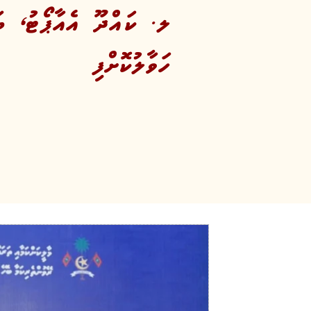
ލ. ކައްދޫ އެއާޕޯޓު، ބައ
ހަވާލުކޮށްފި