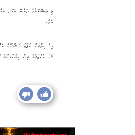
އެވެ.
30 ހެކްޓަރުގެ ބިން ހިއްކުމަށްވެސް ވަނީ ނިންމާފަ އެވެ.