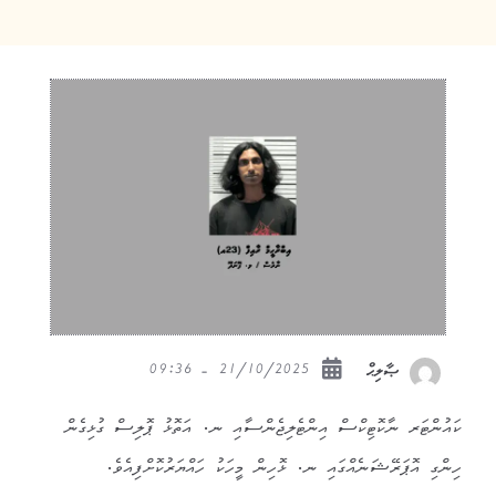
21/10/2025 - 09:36
ޞާލިޙް
ކައުންޓަރ ނާކޮޓިކްސް އިންޓެލިޖެންސާއި ނ. އަތޮޅު ޕޮލިސް ގުޅިގެން
ހިންގި އޮޕަރޭޝަނެއްގައި ނ. ޅޮހިން މީހަކު ހައްޔަރުކޮށްފިއެވެ.