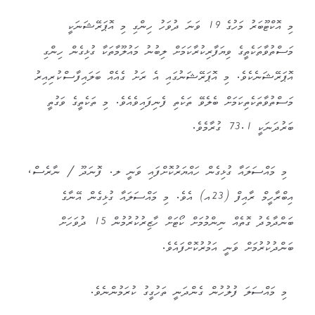
މި އޮކްޓޫބަރު މަހުގެ 19 ވަނަ ދުވަހު ހިންގި މި އޮޕަރޭޝަނަކީ
މަސްތުވާތަކެތީގެ ވިޔަފާރިކުރާކަމަށް ލިބުނު މައުލޫމާތަކާ ގުޅިގެން ހިންގި
އޮޕަރޭޝަނެކެވެ. މި އޮޕަރޭޝަނުގައި އެ ރަށު ގެއެއް ބަލައިފާސްކުރިއިރު
މަސްތުވާތަކެތިކަމަށް ބެލެވޭ ތަކެތި ފެނިފައިވެއެވެ. މި ތަކެތީގެ ވަގުތީ
ބަރުދަނަކީ 73.1 ގުރާމެވެ.
މި މައްސަލައާ ގުޅިގެން ހައްޔަރުކޮށްފައި ވަނީ ލ. ފޮނަދޫ / ނާރެސް،
އިބްރާހީމް ރާއިފް (23އ) އެވެ. މި މައްސަލައާ ގުޅިގެން އޭނާގެ
ބަންދާމެދު ގޮތެއް ނިންމުމަށް ކޯޓަށް ހާޒިރުކުރުމުން 15 ދުވަހަށް
ބަންދުކުރުމަށް ވަނީ އަމުރުކޮށްފައެވެ.
މި މައްސަލަ ފުލުހުން ގެންދަނީ ތަހުގީގު ކުރަމުންނެވެ.