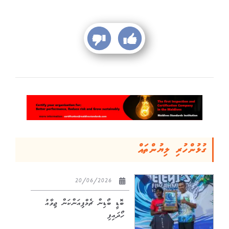
ގުޅުންހުރި ލިޔުންތައް
20/06/2026
ބޮޑީ ބޯޑިން ޗެމްޕިއަންކަން ޖިވާއު
ހޯދައިފި