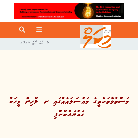
9 އޯގަސްޓް 2026
މަސްތުވާތަކެތީގެ މައްސަލައެއްގައި ނ. ޅޮހިން މީހަކު
ހައްޔަރުކޮށްފި