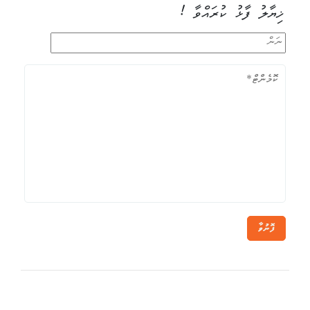
ޚިޔާލު ފާޅު ކުރައްވާ !
ފޮނުވާ