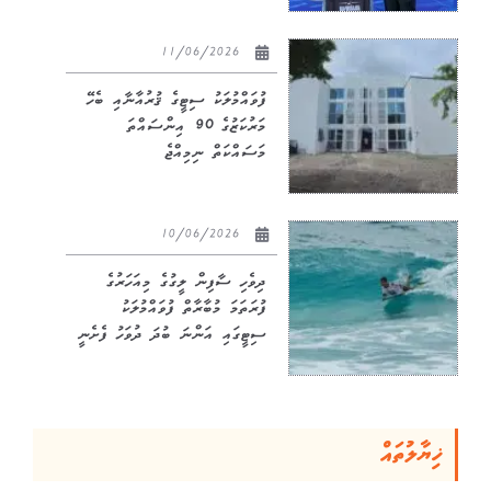
11/06/2026
ފުވައްމުލަކު ސިޓީގެ ޤުރުއާނާއި ބެހޭ
މަރުކަޒުގެ 90 އިންސައްތަ
މަސައްކަތް ނިމިއްޖެ
10/06/2026
ދިވެހި ސާފިން ލީގުގެ މިއަހަރުގެ
ފުރަތަމަ މުބާރާތް ފުވައްމުލަކު
ސިޓީގައި އަންނަ ބުދަ ދުވަހު ފެށެނީ
ޚިޔާލުތައް