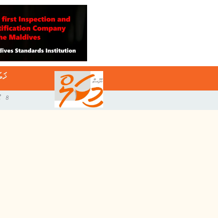
ޚަބ
8 އޯގަސްޓް 2026