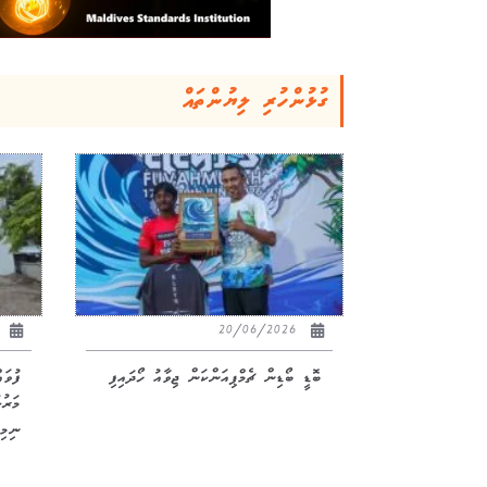
ގުޅުންހުރި ލިޔުންތައް
26
20/06/2026
ބޮޑީ ބޯޑިން ޗެމްޕިއަންކަން ޖިވާއު ހޯދައިފި
ފުވަ
ނިމިއ