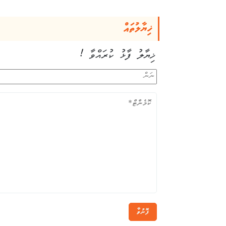
ޚިޔާލުތައް
ޚިޔާލު ފާޅު ކުރައްވާ !
ފޮނުވާ