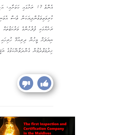
އެންމެ 17 ރަށުގައި ކަމަށާ
ރަށެއްގައި ފުލުހުންގެ މަރުކަޒުތައް 
ނިޔަލަށް މީހުން ދިރިއުޅޭ ހުރިހައި ރ
ޚިދުމަތްދެމުން ގެންދަވާނޭކަމުގެ ޔަޤ