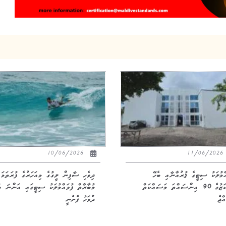
10/06/2026
11/06/20
އްމުލަކު ސިޓީގެ ޤުރުއާނާއި ބެހޭ
ދިވެހި ސާފިން ލީގުގެ މިއަހަރުގެ ފުރަތަމަ
މަރުކަޒުގެ 90 އިންސައްތަ މަސައްކަތް
މުބާރާތް ފުވައްމުލަކު ސިޓީގައި އަންނަ ބ
ްޖެ
ދުވަހު ފެށެނީ