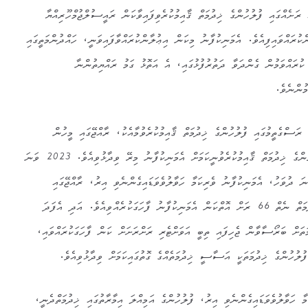
 ރަށެއްގައި ފުލުހުންގެ ޚިދުމަތް ޤާއިމުކުރެވިފައިވާކަން ރައީސުލްޖުމްހޫރިއްޔާ
ކުރައްވައިފިއެވެ. އެމަނިކުފާނު މިކަން އިޢުލާންކުރައްވާފައިވަނީ، ހައްދުންމަތީގައި
ުރައްވަމުން ގެންދަވާ ދަތުރުފުޅުގައި، އެ އަތޮޅު ގަމު ރައްޔިތުންނާ
މުންނެވެ.
، 05:15 ގައި ރ. ރަސްގެތީމުގައި ފުލުހުންގެ ޚިދުމަތް ޤާއިމުކުރެވުމާއެކު، ރާއްޖޭގައި މީހުން
ދިރިއުޅޭ ހުރިހައި ރަށެއްގައި ފުލުހުންގެ ޚިދުމަތް ޤާއިމުކުރެވުނީކަމަށް އެމަނިކުފާނު މިރޭ ވިދާޅުވިއެވެ. 2023 ވަނަ
ގެ ނޮވެންބަރު މަހުގެ 17 ވަނަ ދުވަހު، އެމަނިކުފާނު ވެރިކަމާ ހަވާލުވެވަޑައިގެންނެވި އިރު، ރާއްޖޭގައި
އެއްވަސް ވަރަކަށް ފުލުހުންގެ ޚިދުމަތް ނެތް 66 ރަށް އޮތްކަން އެމަނިކުފާނު ފާހަގަކުރެއްވިއެވެ. އަދި އެފަދަ
ަތަށް ބަރޯސާވާން ޖެހިފައި ތިބީ އަވަށްޓެރި ރަށްރަށަށް ކަން ފާހަގަކުރައްވައި،
ފުލުހުންގެ ޚިދުމަތަކީ އަސާސީ ޚިދުމަތެއްގެ ގޮތުގައިކަމަށް ވިދާޅުވިއެވެ.
ާ ހަވާލުވެވަޑައިގެންނެވި އިރު، ފުލުހުންގެ އަމިއްލަ އިމާރާތުގައި ޚިދުމަތްދެނީ،