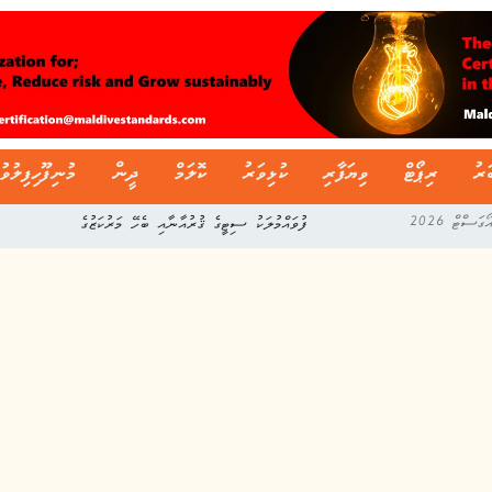
ަރު
ރިޕޯޓް
ވިޔަފާރި
ކުޅިވަރު
ކޮލަމް
ދީން
މުނިފޫހިފިލުވު
ފުވައްމުލަކު ސިޓީގެ ޤުރުއާނާއި ބެހޭ މަރުކަޒުގެ