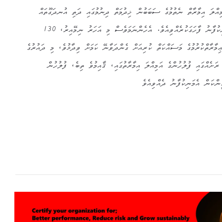
އި، އަމިއްލަ އިމާރާތް ނެތުމުގެ ސަބަބުން ޚިދުމަތް ދިނުމުގައި ދަތި އުނދަގޫތައް
ކުރިމަތިވަމުންދިޔަކަން ވެސް އެމަނިކުފާނު ފާހަގަކުރެއްވިއެވެ. އެހެންނަމަވެސް މި އަހަރު ނިމޭއިރު، 130
ޢިމާރާތްކުރުމުގެ މަސައްކަތް ކުރިއަށް ގެންދަވާނޭ ކަމަށް ވިދާޅުވެ، މި ދައުރުގެ
ަށެއްގައި ފުލުހުންގެ އަމިއްލަ އިމާރާތުގައި، ޤާއިމުވެ ތިބެ، ފުލުހުން
ީންކަން އެމަނިކުފާނު ދެއްވިއެވެ