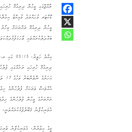
ރާއްޖޭގައި މީހުން ދިރިއުޅޭ ހުރިހައި
ޑޮކްޓަރ މުޙައްމަދު މުޢިއްޒު އިޢުލާން
މީހުން ދިރިއުޅޭ ރަށްރަށަށް މިހާރު ކ
ބައްދަލުކުރައްވައި ވާހަކަފުޅުދައްކަވަ
އިއްޔެ ހަވީރު
އަހަރު
ރަށްރަށުގެ މީހުން ފުލުހުންގެ ޚިދުމ
އެމަނިކުފާނު ޤަބޫލުފުޅުކުރައްވަނީ، 
މީގެ އިތުރުން، އެމަނިކުފާނު ވެރިކަމ