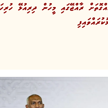
ްގޮތަށް ރާއްޖޭގައި މީހުން ދިރިއުޅޭ ހުރިހައ
ކުރައްވައިފި