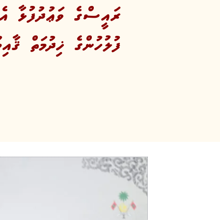
ރައީސްގެ ވަޢުދުފުޅާ އެއ
ފުލުހުންގެ ޚިދުމަތް ޤާއިމު