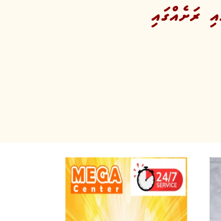
ި ރަށެއްގައި