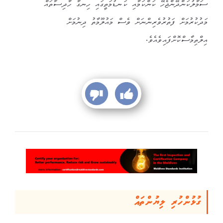
ސަމާލުކަންދޭންޖެހޭ ކަންކަމާއި ކަނޑުމަތީގައި ހިނގާ ހާދިސާތައް
މަދުކުރުމަށް ފަތުރުވެރިންނަށް ވެސް މައުލޫމާތު ދިނުމަށް
އިލްތިމާސްކޮށްފައިވެއެވެ.
ގުޅުންހުރި ލިޔުންތައް