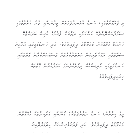
މި ޕްރޮގްރާމުގައި، ކަނޑު އުޅަނދުފަހަރަށް މީހުންނާއި މުދާ އެރުވުމުގައި
ސަމާލުކަންދޭންޖެހޭ ކަންކަމާއި ދަތުރަށް ފުރުމުގެ ކުރިން ބަލަންޖެހޭ
ކަންކަމާ ގުޅޭގޮތުން މައުލޫމާތު ދީފައިވެއެވެ. އަދި ކަނޑުމަތީގައި އުޅޭއިރު
ސަލާމަތާއި ރައްކާތެރިކަން ކަށަަވަރުކުރުމަށް މަސައްކަތްކުރާނެ ގޮތްތަކާއި
ކަނޑުމަތީގައި ހާދިސާއެއް ދިމާވެއްޖެނަމަ އަމަލުކުރާނެ ގޮތްތައް
ކިޔައިދީފައިވެއެވެ.
މީގެ އިތުރުން، ކަނޑު ދަތުރުފަތުރުގެ ގާނޫނާއި ގަވާއިދުތަކާ ގުޅޭގޮތުން
މައުލޫމާތު ދީފައިވެއެވެ. އަދި ފަތުރުވެރިންނަށް ހިދުމަތްދޭއިރު