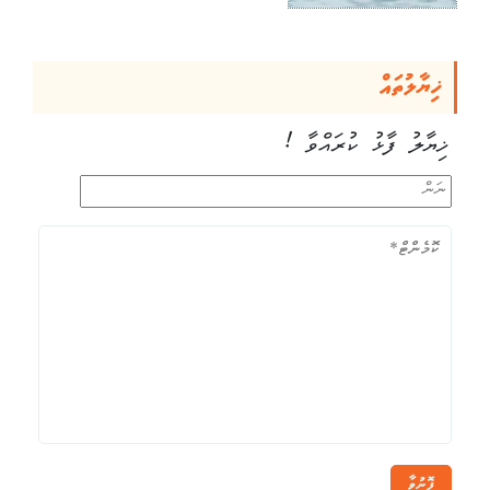
ޚިޔާލުތައް
ޚިޔާލު ފާޅު ކުރައްވާ !
ފޮނުވާ