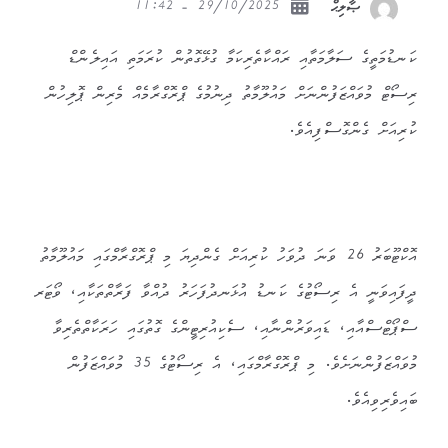
29/10/2025 - 11:42
ޞާލިޙް
ކަނޑުމަތީގެ ސަލާމަތާއި ރައްކާތެރިކަމާ ގުޅޭގޮތުން ކުރަމަތި އައިލެންޑް
ރިސޯޓް މުވައްޒަފުންނަށް މައުލޫމާތު ދިނުމުގެ ޕްރޮގްރާމެއް މެރިން ޕޮލިހުން
ކުރިއަށް ގެންގޮސްފިއެވެ.
އޮކްޓޫބަރު 26 ވަނަ ދުވަހު ކުރިއަށް ގެންދިޔަ މި ޕްރޮގްރާމްގައި މައުލޫމާތު
ދީފައިވަނީ އެ ރިސޯޓުގެ ކަނޑު އުޅަނދުފަހަރު ދުއްވާ ފަރާތްތަކާއި، ވޯޓަރ
ސްޕޯޓްސްއާއި، ޑައިވަރުންނާއި، ސެކިއުރިޓީންގެ ގޮތުގައި ހަރަކާތްތެރިވާ
މުވައްޒަފުންނަށެވެ. މި ޕްރޮގްރާމްގައި، އެ ރިސޯޓުގެ 35 މުވައްޒަފުން
ބައިވެރިވިއެވެ.