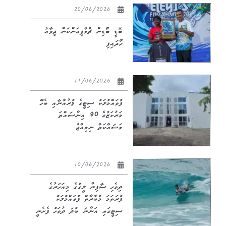
20/06/2026
ބޮޑީ ބޯޑިން ޗެމްޕިއަންކަން ޖިވާއު
ހޯދައިފި
11/06/2026
ފުވައްމުލަކު ސިޓީގެ ޤުރުއާނާއި ބެހޭ
މަރުކަޒުގެ 90 އިންސައްތަ
މަސައްކަތް ނިމިއްޖެ
10/06/2026
ދިވެހި ސާފިން ލީގުގެ މިއަހަރުގެ
ފުރަތަމަ މުބާރާތް ފުވައްމުލަކު
ސިޓީގައި އަންނަ ބުދަ ދުވަހު ފެށެނީ