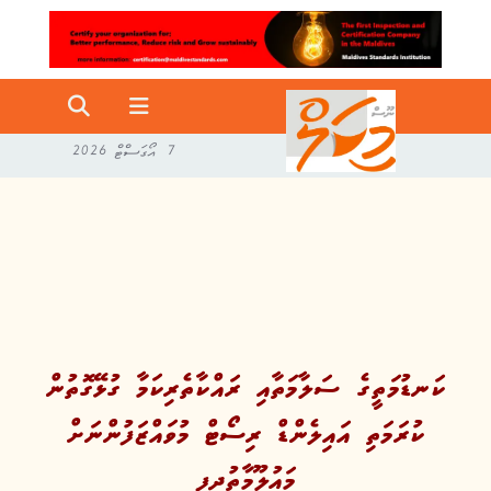
7 އޯގަސްޓް 2026
ކަނޑުމަތީގެ ސަލާމަތާއި ރައްކާތެރިކަމާ ގުޅޭގޮތުން
ކުރަމަތި އައިލެންޑް ރިސޯޓް މުވައްޒަފުންނަށް
މައުލޫމާތުދީފި